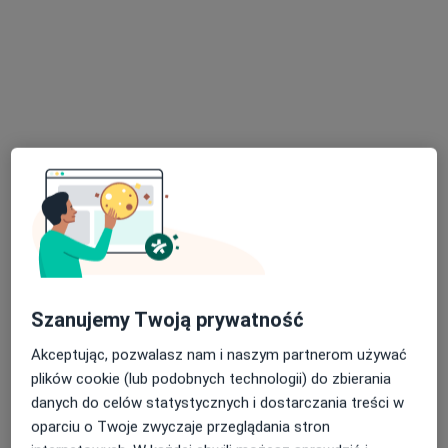
Magdalena Kisała
·
Więcej
W trakcie specjalizacji (Radiolog)
20 opinii
Bystrzańska 94, Bielsko-Biała
•
Mapa
Holistic-Clinic
USG układu moczowego
230 zł
Specjalista nie oferuje umawiania online pod tym adresem.
Poproś o wizytę
Szanujemy Twoją prywatność
Akceptując, pozwalasz nam i naszym partnerom używać
plików cookie (lub podobnych technologii) do zbierania
danych do celów statystycznych i dostarczania treści w
oparciu o Twoje zwyczaje przeglądania stron