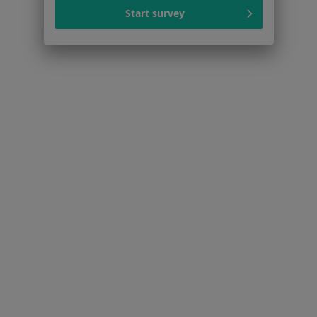
Serwis
Start survey
Regulamin
Polityka prywatności pacjentów
Polityka prywatności profesjonalistów
Polityka prywatności dla profesjonalistów, których
dane pozyskaliśmy samodzielnie
Polityka cookies
Jak działają wyniki wyszukiwania
Dostępność
O nas
Praca
Rekrutujemy!
Partnerzy
Centrum prasowe
Kontakt
Dla pacjentów
Lekarze
Placówki medyczne