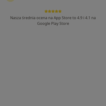
Nasza średnia ocena na App Store to 4.9 i 4.1 na
dr n. med. Bartosz Muskała
Google Play Store
·
Więcej
Urolog
246 opinii
Bystrzańska 94 b, Bielsko-Biała
•
Mapa
Szpital Świętego Łukasza jednostka II
USG układu moczowego
Brak ceny
Specjalista nie oferuje umawiania online pod tym adresem.
Poproś o wizytę