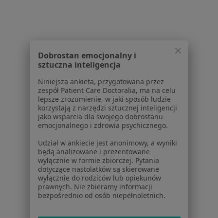
Interniści w Bielsku-Białej
Stomatolodzy w Bielsku-Białej
Psycholodzy w Bielsku-Białej
Dobrostan emocjonalny i
Ginekolodzy w Bielsku-Białej
sztuczna inteligencja
Chirurdzy w Bielsku-Białej
Niniejsza ankieta, przygotowana przez
zespół Patient Care Doctoralia, ma na celu
Więcej (15)
lepsze zrozumienie, w jaki sposób ludzie
korzystają z narzędzi sztucznej inteligencji
Więcej w kategorii: Popularne specjalizacje
jako wsparcia dla swojego dobrostanu
emocjonalnego i zdrowia psychicznego.
Strona Główna
Usługi I Zabiegi
Udział w ankiecie jest anonimowy, a wyniki
będą analizowane i prezentowane
Usg Układu Moczowego
Bielsko-Biała
Zmień miasto
Zmień miasto
wyłącznie w formie zbiorczej. Pytania
dotyczące nastolatków są skierowane
wyłącznie do rodziców lub opiekunów
prawnych. Nie zbieramy informacji
bezpośrednio od osób niepełnoletnich.