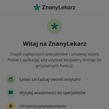
Me
Usg Układu Moczowego • Bielsko-Biała, śląskie
Filtry
• 1
Ubezpieczenie
Map
USG układu moczowego specjaliści w
Witaj na ZnanyLekarz
Bielsku-Białej
Jak działają wyniki wyszukiwania
Znajdź najlepszych specjalistów i umawiaj wizyty.
Pobierz aplikację, aby uzyskać bezpłatny dostęp do
przydatnych funkcji:
Wybierz swoje ubezpieczenie
Allianz
LUX MED
PZU Zdrowie
Łatwo zarządzaj swoimi wizytami
Wysyłaj wiadomości do specjalistów
Otrzymuj powiadomienia