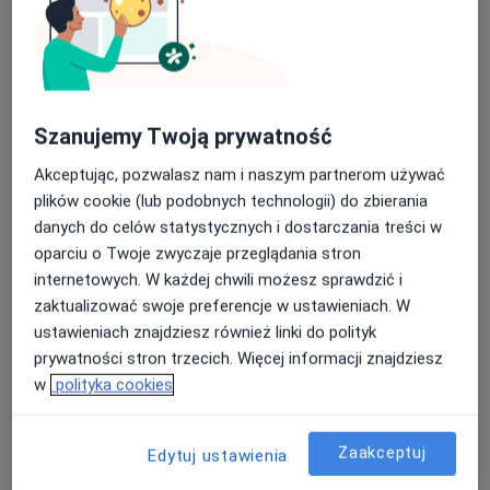
Szanujemy Twoją prywatność
Akceptując, pozwalasz nam i naszym partnerom używać
plików cookie (lub podobnych technologii) do zbierania
danych do celów statystycznych i dostarczania treści w
Centrum Medicover Karpacka
oparciu o Twoje zwyczaje przeglądania stron
·
Więcej
Medycyna rodzinna, Ginekologia, Endokrynologia
internetowych. W każdej chwili możesz sprawdzić i
111 opinii
zaktualizować swoje preferencje w ustawieniach. W
ustawieniach znajdziesz również linki do polityk
Karpacka 24, Bielsko-Biała
•
Mapa
prywatności stron trzecich. Więcej informacji znajdziesz
Konsultacja lekarza rodzinnego
265 zł
w
polityka cookies
Zaakceptuj
Edytuj ustawienia
lek. Aleksandra
dr n. med. i n. o zdr.
Stawinska-Bednarek
Alicja Pietraszek