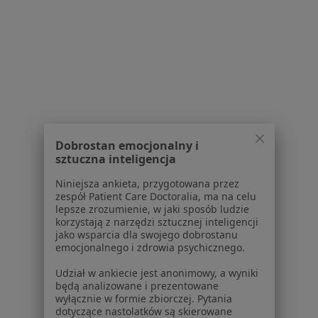
Lekarze rodzinni w Rybniku
Lekarze rodzinni w Mikołowie
Więcej (14)
Więcej w kategorii: W pobliżu Bielska-Białej
Najczęstsze schorzenia
Nadciśnienie tętnicze Bielsko-Biała
Dobrostan emocjonalny i
sztuczna inteligencja
Cukrzyca Bielsko-Biała
Niniejsza ankieta, przygotowana przez
Infekcje dróg oddechowych Bielsko-Biała
zespół Patient Care Doctoralia, ma na celu
lepsze zrozumienie, w jaki sposób ludzie
Grypa Bielsko-Biała
korzystają z narzędzi sztucznej inteligencji
jako wsparcia dla swojego dobrostanu
Przeziębienie Bielsko-Biała
emocjonalnego i zdrowia psychicznego.
Więcej (15)
Udział w ankiecie jest anonimowy, a wyniki
Więcej w kategorii: Najczęstsze schorzenia
będą analizowane i prezentowane
wyłącznie w formie zbiorczej. Pytania
Ubezpieczyciele w Bielsku-Białej
dotyczące nastolatków są skierowane