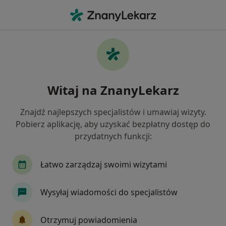
Me
Lekarz Rodzinny • Bielsko-Biała, śląskie
Filtry
Ubezpieczenie
Mapa
Polecani lekarze rodzinni w Bielsku-Białej
Witaj na ZnanyLekarz
Jak działają wyniki wyszukiwania
Znajdź najlepszych specjalistów i umawiaj wizyty.
Pobierz aplikację, aby uzyskać bezpłatny dostęp do
Wybierz swoje ubezpieczenie
przydatnych funkcji:
NFZ
Allianz
Medicover
PZU Zdrowie
Łatwo zarządzaj swoimi wizytami
Wysyłaj wiadomości do specjalistów
Otrzymuj powiadomienia