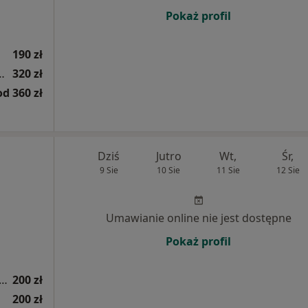
Pokaż profil
190 zł
ologiczna + USG tarczycy
320 zł
od 360 zł
Dziś
Jutro
Wt,
Śr,
9 Sie
10 Sie
11 Sie
12 Sie
Umawianie online nie jest dostępne
Pokaż profil
 (ocena ślinianek, tarczycy, węzłów chłonnych)
200 zł
200 zł