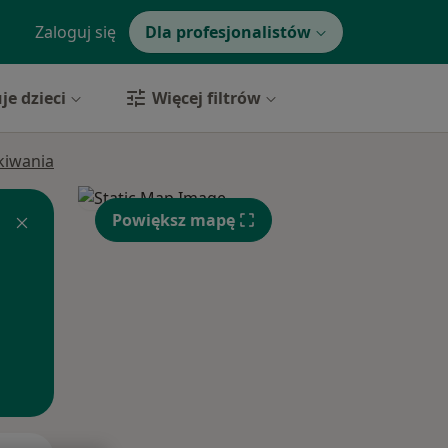
Zaloguj się
Dla profesjonalistów
je dzieci
Więcej filtrów
ukiwania
Powiększ mapę