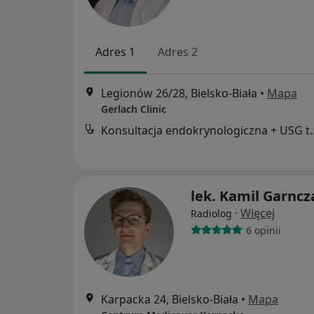
Adres 1
Adres 2
Legionów 26/28, Bielsko-Biała
•
Mapa
Gerlach Clinic
Konsultacja endokryn
lek. Kamil Garncz
·
Więcej
Radiolog
6 opinii
Karpacka 24, Bielsko-Biała
•
Mapa