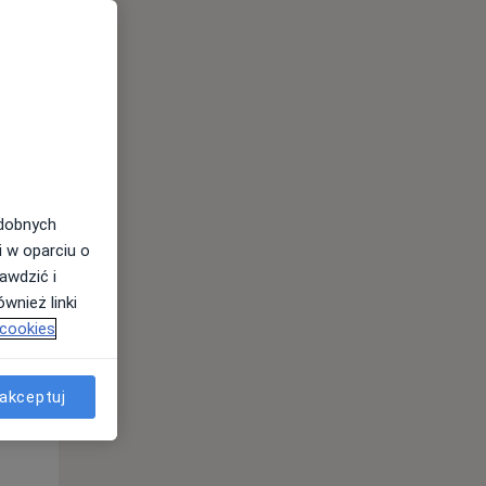
Czw,
Pt,
Sob,
13 Sie
14 Sie
15 Sie
odobnych
i w oparciu o
awdzić i
wnież linki
 cookies
akceptuj
Czw,
Pt,
Sob,
13 Sie
14 Sie
15 Sie