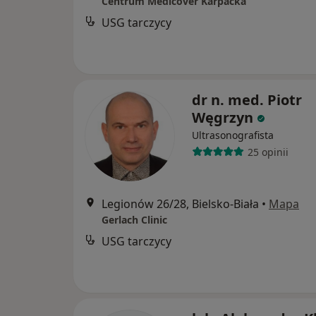
Centrum Medicover Karpacka
USG tarczycy
dr n. med. Piotr
Węgrzyn
Ultrasonografista
25 opinii
Legionów 26/28, Bielsko-Biała
•
Mapa
Gerlach Clinic
USG tarczycy