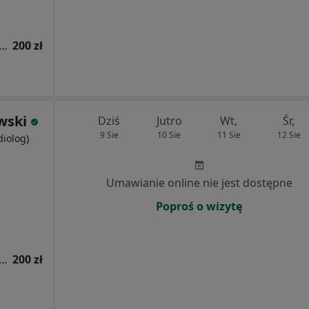
 (ocena ślinianek, tarczycy, węzłów chłonnych)
200 zł
wski
Dziś
Jutro
Wt,
Śr,
9 Sie
10 Sie
11 Sie
12 Sie
diolog)
Umawianie online nie jest dostępne
Poproś o wizytę
 (ocena ślinianek, tarczycy, węzłów chłonnych)
200 zł