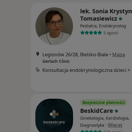
lek. Sonia Krysty
Tomasiewicz
Pediatra, Endokrynolog
5 opinii
Legionów 26/28, Bielsko-Biała
•
Mapa
Gerlach Clinic
Konsult
Bezpieczne płatności
BeskidCare
Ginekologia, Kardiologia,
·
Więcej
Diagnostyka