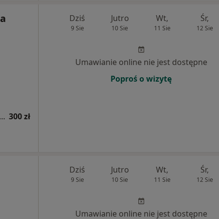
na
Dziś
Jutro
Wt,
Śr,
9 Sie
10 Sie
11 Sie
12 Sie
Umawianie online nie jest dostępne
Poproś o wizytę
acja endokrynologiczna dzieci + USG tarczycy
300 zł
Dziś
Jutro
Wt,
Śr,
9 Sie
10 Sie
11 Sie
12 Sie
Umawianie online nie jest dostępne