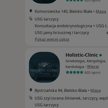
620 opinii
Komorowicka 140, Bielsko-Biała
•
Mapa
USG tarczycy
Konsultacja endokryn
USG jamy brzusznej i tarczycy
Pokaż więcej usług
Holistic-Clinic
Ginekologia, Alergologia,
·
Więcej
Kardiologia
605 opinii
Bystrzańska 94, Bielsko-Biała
•
Mapa
USG szyi
USG tarczycy