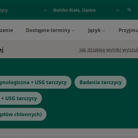
acja, badanie lub nazwisko
miasto lub dzielnica
zenie
Dostępne terminy
Język
Przyjmu
ej
Jak działają wyniki wysz
ynologiczna + USG tarczycy
Badania tarczycy
 + USG tarczycy
węzłów chłonnych)