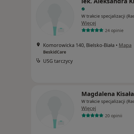
lek. Aleksandra K
W trakcie specjalizacji (Ra
Więcej
24 opinie
Komorowicka 140, Bielsko-Biała
•
Mapa
BeskidCare
USG tarczycy
Magdalena Kisała
W trakcie specjalizacji (Ra
Więcej
20 opinii