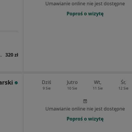
Umawianie online nie jest dostępne
Poproś o wizytę
ologiczna + USG tarczycy
320 zł
arski
Dziś
Jutro
Wt,
Śr,
9 Sie
10 Sie
11 Sie
12 Sie
Umawianie online nie jest dostępne
Poproś o wizytę