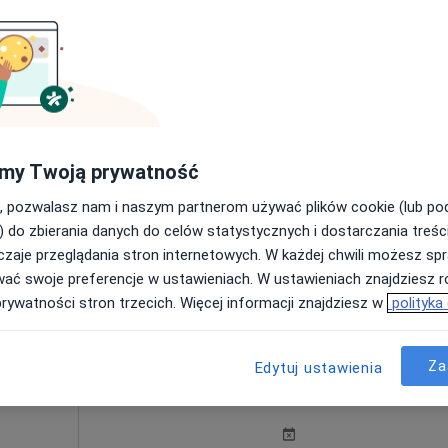
Dziś
Jutro
Wt,
Śr,
9 Sie
10 Sie
11 Sie
12 Sie
·
Więcej
Umawianie online nie jest dostępne
Poproś o wizytę
my Twoją prywatność
, pozwalasz nam i naszym partnerom używać plików cookie (lub p
) do zbierania danych do celów statystycznych i dostarczania treśc
zaje przeglądania stron internetowych. W każdej chwili możesz spr
ologiczna + USG tarczycy
360 zł
wać swoje preferencje w ustawieniach. W ustawieniach znajdziesz ró
prywatności stron trzecich. Więcej informacji znajdziesz w
polityka
Za
wik
Dziś
Jutro
Edytuj ustawienia
Wt,
Śr,
9 Sie
10 Sie
11 Sie
12 Sie