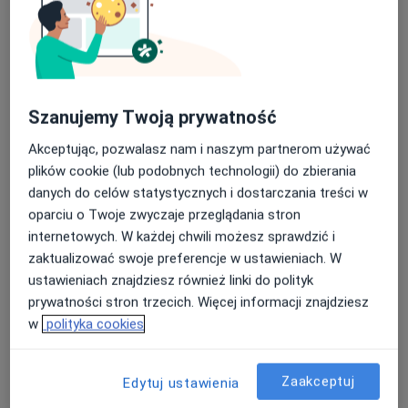
Poproś o wizytę
Szanujemy Twoją prywatność
Akceptując, pozwalasz nam i naszym partnerom używać
plików cookie (lub podobnych technologii) do zbierania
danych do celów statystycznych i dostarczania treści w
lek. Agata Rauszer-Szopa
oparciu o Twoje zwyczaje przeglądania stron
internetowych. W każdej chwili możesz sprawdzić i
Neurolog, Biegły sądowy, Lekarz wykonujący zabiegi
zaktualizować swoje preferencje w ustawieniach. W
·
Więcej
medycyny estetycznej
ustawieniach znajdziesz również linki do polityk
205 opinii
prywatności stron trzecich. Więcej informacji znajdziesz
Legionów 26/28, Bielsko-Biała
•
Mapa
w
polityka cookies
Gerlach Clinic
Konsultacja neurologiczna
300 zł
Zaakceptuj
Edytuj ustawienia
Specjalista nie oferuje umawiania online pod tym adresem.