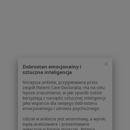
1
2
Powiązane wyszukiwania
Usługi w Bielsku-Białej
Konsultacja ginekologiczna w Bielsku-Białej
Konsultacja chirurgiczna w Bielsku-Białej
Konsultacja internistyczna w Bielsku-Białej
Dobrostan emocjonalny i
Konsultacja ortopedyczna w Bielsku-Białej
sztuczna inteligencja
Konsultacja urologiczna w Bielsku-Białej
Niniejsza ankieta, przygotowana przez
zespół Patient Care Doctoralia, ma na celu
Więcej (15)
lepsze zrozumienie, w jaki sposób ludzie
Więcej w kategorii: Usługi w Bielsku-Białej
korzystają z narzędzi sztucznej inteligencji
jako wsparcia dla swojego dobrostanu
Popularne specjalizacje
emocjonalnego i zdrowia psychicznego.
Interniści w Bielsku-Białej
Udział w ankiecie jest anonimowy, a wyniki
będą analizowane i prezentowane
Stomatolodzy w Bielsku-Białej
wyłącznie w formie zbiorczej. Pytania