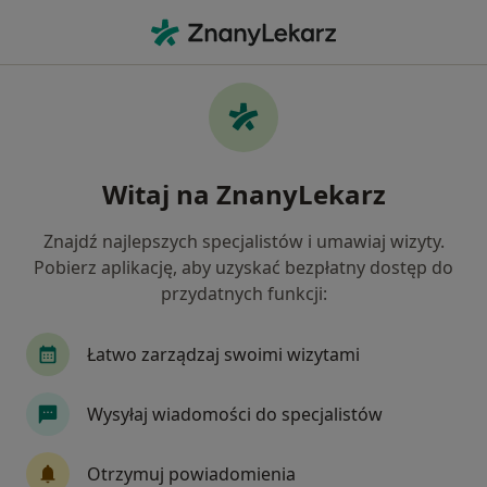
Me
Konsultacja Neurologiczna • Bielsko-Biała, śląskie
Filtry
• 1
Mapa
Konsultacja neurologiczna specjaliści w
Witaj na ZnanyLekarz
Bielsku-Białej
Jak działają wyniki wyszukiwania
Znajdź najlepszych specjalistów i umawiaj wizyty.
Pobierz aplikację, aby uzyskać bezpłatny dostęp do
przydatnych funkcji:
Jakiego specjalisty szukasz?
Neurolog
Ortopeda
Internista
Kardi
Łatwo zarządzaj swoimi wizytami
Wysyłaj wiadomości do specjalistów
Otrzymuj powiadomienia