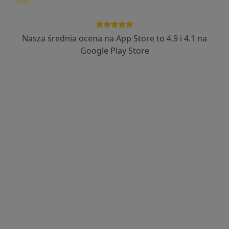
Nasza średnia ocena na App Store to 4.9 i 4.1 na
lek. Piotr Rodak
Google Play Store
·
Więcej
W trakcie specjalizacji (Neurolog dziecięcy)
104 opinie
ulica PCK 8, Bielsko-Biała
•
Mapa
Wimed Centrum Medyczne
Konsultacja neurologiczna
450 zł
Specjalista nie oferuje umawiania online pod tym adresem.
Poproś o wizytę