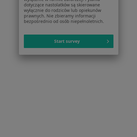
dotyczące nastolatków są skierowane
Psycholodzy w Bielsku-Białej
wyłącznie do rodziców lub opiekunów
prawnych. Nie zbieramy informacji
Ginekolodzy w Bielsku-Białej
bezpośrednio od osób niepełnoletnich.
Chirurdzy w Bielsku-Białej
Więcej (15)
Start survey
Więcej w kategorii: Popularne specjalizacje
Strona Główna
Usługi I Zabiegi
Konsultacja Neurologiczna
Bielsko-Biała
Zmień miasto
Zmień miasto
Serwis
Regulamin
Polityka prywatności pacjentów