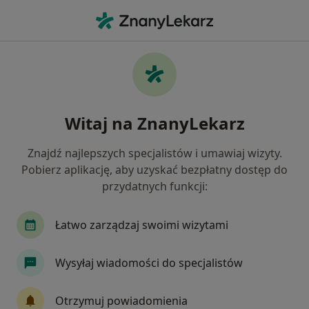
Me
Lekarz Wykonujący Zabiegi Medycyny Estetycznej • Bielsko-Biała, śląskie
Filtry
Ubezpieczenie
Mapa
Polecani lekarze wykonujący zabiegi
Witaj na ZnanyLekarz
medycyny estetycznej w Bielsku-Białej
Jak działają wyniki wyszukiwania
Znajdź najlepszych specjalistów i umawiaj wizyty.
Pobierz aplikację, aby uzyskać bezpłatny dostęp do
przydatnych funkcji:
Wybierz swoje ubezpieczenie
Łatwo zarządzaj swoimi wizytami
Wysyłaj wiadomości do specjalistów
Otrzymuj powiadomienia