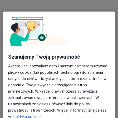
Bezpieczne płatności
lek. Dariusz Gaszek
Szanujemy Twoją prywatność
·
Lekarz wykonujący zabiegi medycyny estetycznej, Ginekolog
Więcej
Akceptując, pozwalasz nam i naszym partnerom używać
58 opinii
plików cookie (lub podobnych technologii) do zbierania
danych do celów statystycznych i dostarczania treści w
Adres 1
Adres 2
oparciu o Twoje zwyczaje przeglądania stron
internetowych. W każdej chwili możesz sprawdzić i
zaktualizować swoje preferencje w ustawieniach. W
Partyzantów 63, Bielsko-Biała
•
Mapa
ustawieniach znajdziesz również linki do polityk
Polskie Poradnie Medyczne Sp. z o.o.
prywatności stron trzecich. Więcej informacji znajdziesz
Specjalista nie oferuje umawiania online pod tym adresem.
w
polityka cookies