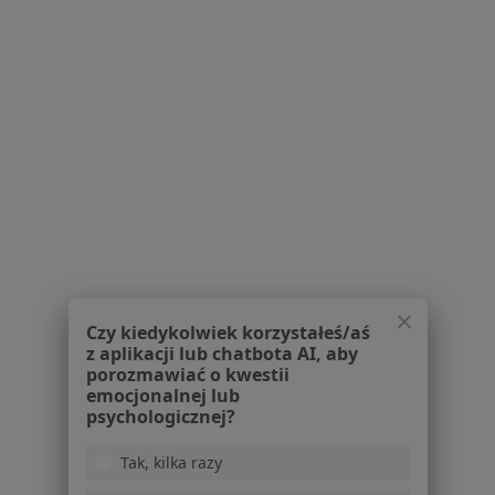
Powiązane
|
Oferty pracy - Lekarz wykonujący
wyszukiwania
zabiegi medycyny estetycznej
W pobliżu Bielska-Białej
Lekarze wykonujący zabiegi medycyny estetycznej
w Katowicach
Lekarze wykonujący zabiegi medycyny estetycznej
w Tychach
Lekarze wykonujący zabiegi medycyny estetycznej
w Jaworznie
Lekarze wykonujący zabiegi medycyny estetycznej
Czy kiedykolwiek korzystałeś/aś
w Rybniku
z aplikacji lub chatbota AI, aby
porozmawiać o kwestii
Lekarze wykonujący zabiegi medycyny estetycznej
emocjonalnej lub
w Oświęcimiu
psychologicznej?
Więcej (14)
Tak, kilka razy
Więcej w kategorii: W pobliżu Bielska-Białej