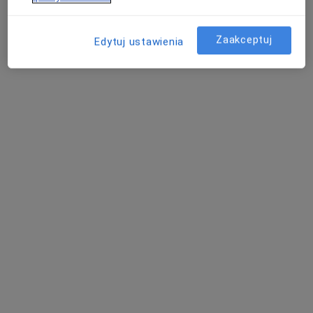
Poproś o wizytę
Zaakceptuj
Edytuj ustawienia
Bezpieczne płatności
dr n. med. Artur Sandelewski
Lekarz wykonujący zabiegi medycyny estetycznej, Chirurg, W
·
Więcej
trakcie specjalizacji (Chirurg plastyczny)
39 opinii
Międzyrzecka 26, Bielsko-Biała
•
Mapa
SAN-MEDICAL
Konsultacja z zakresu medycyny estetycznej
300 zł