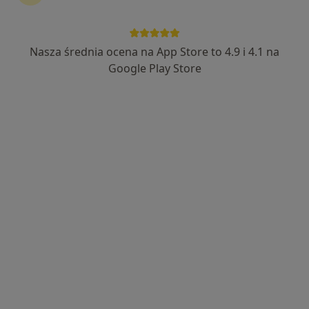
Wyróżniony
lek. Anna Laprus
Nasza średnia ocena na App Store to 4.9 i 4.1 na
Google Play Store
Lekarz wykonujący zabiegi medycyny estetycznej, Chirurg
177 opinii
Bystrzańska 94/5, Bielsko-Biała
•
Mapa
Anna Laprus Chirurgia i Medycyna Estetyczna
Konsultacja z zakresu medycyny estetycznej
od 300 zł
Specjalista nie oferuje umawiania online pod tym adresem.
Poproś o wizytę