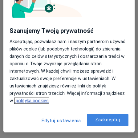
Toruń
·
Więcej
Alergologia, Chirurgia, Dermatologia
1070 opinii
Nasza średnia ocena na App Store to 4.9 i 4.1 na
Wały Generała Władysława Sikorskiego 30, Toruń
•
Mapa
Szanujemy Twoją prywatność
Google Play Store
RTG stawu skokowego
75 zł
Akceptując, pozwalasz nam i naszym partnerom używać
Pokaż więcej usług
plików cookie (lub podobnych technologii) do zbierania
Brak dostępnych specjalistów z wolnymi terminami w tym centrum medycznym.
danych do celów statystycznych i dostarczania treści w
oparciu o Twoje zwyczaje przeglądania stron
Pokaż profil
internetowych. W każdej chwili możesz sprawdzić i
zaktualizować swoje preferencje w ustawieniach. W
ustawieniach znajdziesz również linki do polityk
prywatności stron trzecich. Więcej informacji znajdziesz
Powiązane wyszukiwania
w
polityka cookies
Usługi w Toruniu
Rezonans kręgosłupa szyjnego w Toruniu
Zaakceptuj
Edytuj ustawienia
Rezonans kręgosłupa piersiowego w Toruniu
Rezonans kręgosłupa lędźwiowego w Toruniu