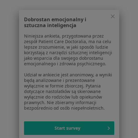
Noa Notes
nowość
Baza wiedzy
Centrum Pomocy dla Specjalisty
Dobrostan emocjonalny i
sztuczna inteligencja
Kontakt
ZnanyLekarz - Strona główna
Niniejsza ankieta, przygotowana przez
zespół Patient Care Doctoralia, ma na celu
ZnanyLekarz Sp. z o.o.
lepsze zrozumienie, w jaki sposób ludzie
ul. Kolejowa 5/7
korzystają z narzędzi sztucznej inteligencji
jako wsparcia dla swojego dobrostanu
01-217 Warszawa, Polska
emocjonalnego i zdrowia psychicznego.
NIP: ⁠7010224868
Udział w ankiecie jest anonimowy, a wyniki
KRS: ⁠0000347997
będą analizowane i prezentowane
wyłącznie w formie zbiorczej. Pytania
REGON: ⁠142276657
dotyczące nastolatków są skierowane
wyłącznie do rodziców lub opiekunów
Sąd Rejonowy dla m.st. Warszawy w Warszawie XII
prawnych. Nie zbieramy informacji
bezpośrednio od osób niepełnoletnich.
Wydział Gospodarczy KRS
Facebook
otwiera się w nowej karcie
Start survey