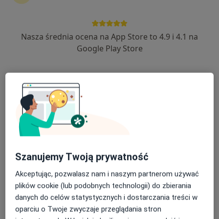
Diagnostyka
4 opinie
Nasza średnia ocena na App Store to 4.9 i 4.1 na
Tadeusza Kościuszki 71, Toruń
•
Mapa
Google Play Store
LUX MED Diagnostyka Toruń - Kościuszki 71
Rezonans kręgosłupa szyjnego
od 590 zł
Specjalista nie oferuje umawiania online pod tym adresem.
Poproś o wizytę
Szanujemy Twoją prywatność
Akceptując, pozwalasz nam i naszym partnerom używać
plików cookie (lub podobnych technologii) do zbierania
danych do celów statystycznych i dostarczania treści w
oparciu o Twoje zwyczaje przeglądania stron
TOMMA DIAGNOSTYKA OBRAZOWA -PZU