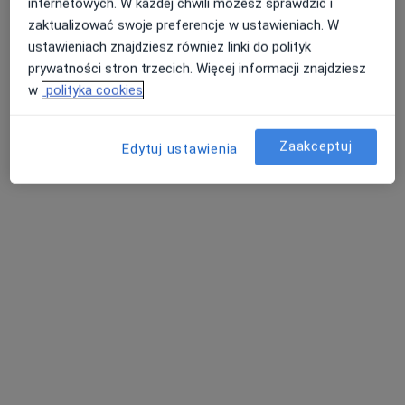
internetowych. W każdej chwili możesz sprawdzić i
zaktualizować swoje preferencje w ustawieniach. W
Diagnostyka
ustawieniach znajdziesz również linki do polityk
4 opinie
prywatności stron trzecich. Więcej informacji znajdziesz
w
polityka cookies
Kosynierów Kościuszkowskich 4, Toruń
•
Mapa
Rezonans kręgosłupa szyjnego
560 zł
Zaakceptuj
Pokaż więcej usług
Edytuj ustawienia
RM PZU Toruń
diagnostyka
Brak dostępnych specjalistów z wolnymi terminami w tym centrum medycznym.
Pokaż profil