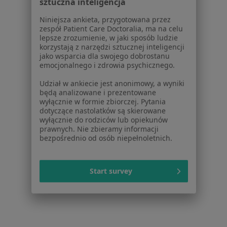
Niniejsza ankieta, przygotowana przez
Dla profesjonalistów
zespół Patient Care Doctoralia, ma na celu
lepsze zrozumienie, w jaki sposób ludzie
Cennik
korzystają z narzędzi sztucznej inteligencji
Dla lekarzy
jako wsparcia dla swojego dobrostanu
Dla placówek medycznych
emocjonalnego i zdrowia psychicznego.
Noa Notes
nowość
Udział w ankiecie jest anonimowy, a wyniki
Baza wiedzy
będą analizowane i prezentowane
Centrum Pomocy dla Specjalisty
wyłącznie w formie zbiorczej. Pytania
dotyczące nastolatków są skierowane
Kontakt
wyłącznie do rodziców lub opiekunów
ZnanyLekarz - Strona główna
prawnych. Nie zbieramy informacji
bezpośrednio od osób niepełnoletnich.
ZnanyLekarz Sp. z o.o.
ul. Kolejowa 5/7
01-217 Warszawa, Polska
Start survey
NIP: ⁠7010224868
KRS: ⁠0000347997
REGON: ⁠142276657