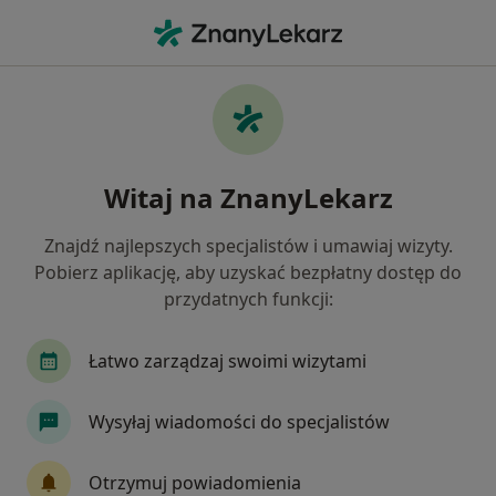
Me
Rezonans Kręgosłupa Szyjnego • Toruń, kujawsko-pomorskie
Filtry
• 1
Mapa
Rezonans kręgosłupa szyjnego specjaliści w
Witaj na ZnanyLekarz
Toruniu
Jak działają wyniki wyszukiwania
Znajdź najlepszych specjalistów i umawiaj wizyty.
Pobierz aplikację, aby uzyskać bezpłatny dostęp do
przydatnych funkcji:
Łatwo zarządzaj swoimi wizytami
Wysyłaj wiadomości do specjalistów
LUX MED Diagnostyka Toruń - Kościuszki
Otrzymuj powiadomienia
71 Rezonans