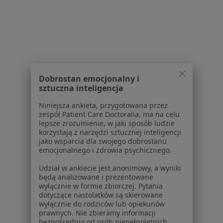
Pomoc
Aplikacje mobilne
Blog dla pacjentów
Dla profesjonalistów
Cennik
Dla lekarzy
Dobrostan emocjonalny i
Dla placówek medycznych
sztuczna inteligencja
Noa Notes
nowość
Niniejsza ankieta, przygotowana przez
Baza wiedzy
zespół Patient Care Doctoralia, ma na celu
Centrum Pomocy dla Specjalisty
lepsze zrozumienie, w jaki sposób ludzie
korzystają z narzędzi sztucznej inteligencji
Kontakt
jako wsparcia dla swojego dobrostanu
ZnanyLekarz - Strona główna
emocjonalnego i zdrowia psychicznego.
ZnanyLekarz Sp. z o.o.
Udział w ankiecie jest anonimowy, a wyniki
będą analizowane i prezentowane
ul. Kolejowa 5/7
wyłącznie w formie zbiorczej. Pytania
01-217 Warszawa, Polska
dotyczące nastolatków są skierowane
wyłącznie do rodziców lub opiekunów
NIP: ⁠7010224868
prawnych. Nie zbieramy informacji
bezpośrednio od osób niepełnoletnich.
KRS: ⁠0000347997