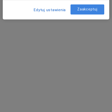
Rezonans Magnetyczny
Zaakceptuj
Edytuj ustawienia
Diagnostyka
Łódź
umów wizytę
Tomografia Komputerowa
Diagnostyka
Warszawa
umów wizytę
Luxmed Wichrowa Rezonans
Diagnostyka
Poznań
umów wizytę