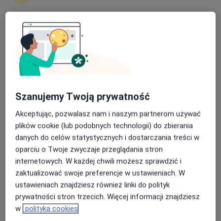
nerkowych
Nasza średnia ocena na App Store to 4.9 i 4.1 na
Magdalena Śliwińska
Google Play Store
Diagnostyka, Lekarz chorób zakaźnych
Kraków
Szanujemy Twoją prywatność
Irena Głogowska
Akceptując, pozwalasz nam i naszym partnerom używać
plików cookie (lub podobnych technologii) do zbierania
Diagnostyka
Trzebinia
danych do celów statystycznych i dostarczania treści w
oparciu o Twoje zwyczaje przeglądania stron
internetowych. W każdej chwili możesz sprawdzić i
RTG
zaktualizować swoje preferencje w ustawieniach. W
ustawieniach znajdziesz również linki do polityk
Diagnostyka
prywatności stron trzecich. Więcej informacji znajdziesz
Warszawa
w
polityka cookies
umów wizytę