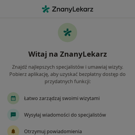
Me
Czego szukasz?
Strona Główna
Usługi
Rezonans Angiografia Tętnic Nerkowych
Rezonans angiografia tętnic
Witaj na ZnanyLekarz
nerkowych - informacje,
Znajdź najlepszych specjalistów i umawiaj wizyty.
specjaliści, pytania i odpowiedzi
Pobierz aplikację, aby uzyskać bezpłatny dostęp do
przydatnych funkcji:
Łatwo zarządzaj swoimi wizytami
Informacje
Wysyłaj wiadomości do specjalistów
Eksperci - rezonans angiografia tętnic
Otrzymuj powiadomienia