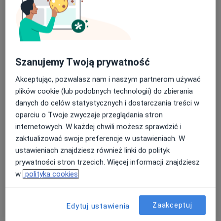
Rezonans klatki piersiowej: polecani specjaliści i
kliniki
Często zadawane pytania
Szanujemy Twoją prywatność
Do czego jest używany rezonans
Akceptując, pozwalasz nam i naszym partnerom używać
klatki piersiowej?
plików cookie (lub podobnych technologii) do zbierania
danych do celów statystycznych i dostarczania treści w
Rezonans klatki piersiowej jest niezastąpiony w
oparciu o Twoje zwyczaje przeglądania stron
diagnozowaniu szerokiej gamy schorzeń. Umożliwia
internetowych. W każdej chwili możesz sprawdzić i
bardzo dokładną ocenę stanu serca i naczyń
zaktualizować swoje preferencje w ustawieniach. W
krwionośnych, pomagając w wykrywaniu chorób
ustawieniach znajdziesz również linki do polityk
takich jak miażdżyca czy wrodzone wady serca. Jest
prywatności stron trzecich. Więcej informacji znajdziesz
również kluczowy w ocenie zdrowia płuc, pozwalając
w
polityka cookies
na wykrywanie guzów, zapaleń oraz innych zmian
chorobowych. Ponadto, jest pomocny w ocenie
Zaakceptuj
Edytuj ustawienia
stanu kości i tkanek miękkich klatki piersiowej.