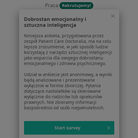
Praca
Rekrutujemy!
Partnerzy
Dobrostan emocjonalny i
Centrum prasowe
sztuczna inteligencja
Kontakt
Niniejsza ankieta, przygotowana przez
Dla pacjentów
zespół Patient Care Doctoralia, ma na celu
lepsze zrozumienie, w jaki sposób ludzie
Lekarze
korzystają z narzędzi sztucznej inteligencji
Placówki medyczne
jako wsparcia dla swojego dobrostanu
emocjonalnego i zdrowia psychicznego.
Pytania i odpowiedzi
Usługi i zabiegi
Udział w ankiecie jest anonimowy, a wyniki
Choroby
będą analizowane i prezentowane
wyłącznie w formie zbiorczej. Pytania
Pomoc
dotyczące nastolatków są skierowane
Aplikacje mobilne
wyłącznie do rodziców lub opiekunów
Blog dla pacjentów
prawnych. Nie zbieramy informacji
bezpośrednio od osób niepełnoletnich.
Dla profesjonalistów
Cennik
Start survey
Dla lekarzy