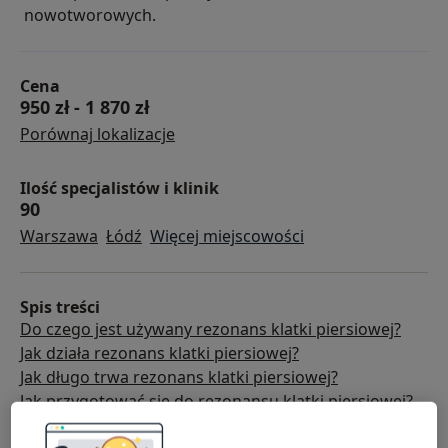
nowotworowych.
Cena
950 zł
-
1 870 zł
Porównaj lokalizacje
Ilość specjalistów i klinik
90
Warszawa
Łódź
Więcej miejscowości
Spis treści
Do czego jest używany rezonans klatki piersiowej?
Jak działa rezonans klatki piersiowej?
Jak długo trwa rezonans klatki piersiowej?
Jak przygotować się do rezonansu klatki piersiowej?
Ceny usługi wg miast