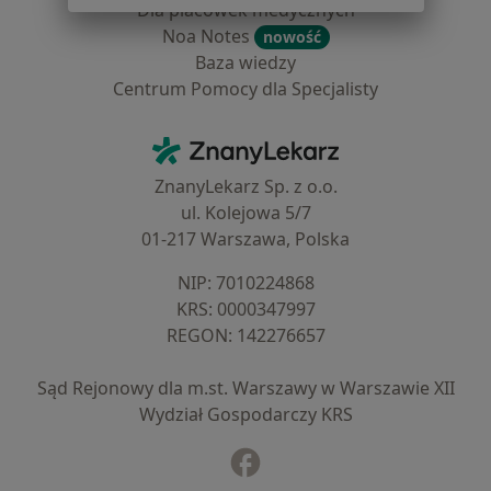
Dla placówek medycznych
Noa Notes
nowość
Baza wiedzy
Centrum Pomocy dla Specjalisty
Kontakt
ZnanyLekarz - Strona główna
ZnanyLekarz Sp. z o.o.
ul. Kolejowa 5/7
01-217 Warszawa, Polska
NIP: ⁠7010224868
KRS: ⁠0000347997
REGON: ⁠142276657
Sąd Rejonowy dla m.st. Warszawy w Warszawie XII
Wydział Gospodarczy KRS
Facebook
otwiera się w nowej karcie