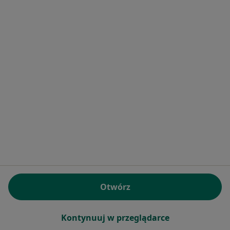
Specjalista nie oferuje umawiania online pod tym adresem.
Poproś o wizytę
mgr Piotr Gielec
·
Więcej
Psychoterapeuta
36 opinii
Otwórz
Adres 1
Adres 2
Online
Kontynuuj w przeglądarce
Stefana Czarnieckiego 14B/7, Toruń
•
Mapa