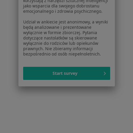
korzystają z narzędzi sztucznej inteligencji
jako wsparcia dla swojego dobrostanu
emocjonalnego i zdrowia psychicznego.
Udział w ankiecie jest anonimowy, a wyniki
będą analizowane i prezentowane
wyłącznie w formie zbiorczej. Pytania
dotyczące nastolatków są skierowane
wyłącznie do rodziców lub opiekunów
prawnych. Nie zbieramy informacji
bezpośrednio od osób niepełnoletnich.
Bezpieczne płatności
mgr Monika Rygielska
·
Więcej
Psychoterapeuta, Psycholog
Start survey
54 opinie
Adres
Online
Gdańska 20, Toruń
•
Mapa
Gabinet psychologiczny Monika Rygielska
Konsultacja psychologiczna
190 zł