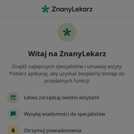
Me
Psychoterapeuta • Toruń, kujawsko-pomorskie
Filtry
Ubezpieczenie
Mapa
Polecani psychoterapeuci w Toruniu
Witaj na ZnanyLekarz
Jak działają wyniki wyszukiwania
Znajdź najlepszych specjalistów i umawiaj wizyty.
Pobierz aplikację, aby uzyskać bezpłatny dostęp do
Wybierz swoje ubezpieczenie
przydatnych funkcji:
Łatwo zarządzaj swoimi wizytami
Wysyłaj wiadomości do specjalistów
Otrzymuj powiadomienia