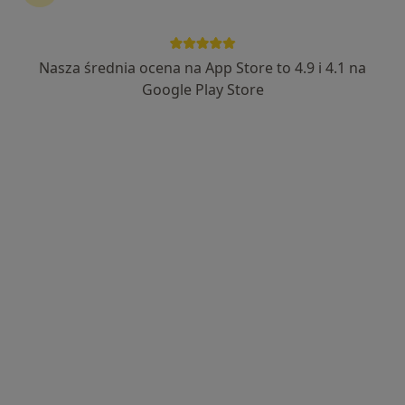
Wyróżniony
Bezpieczne płatności
mgr Urszula Marcinkowska
Nasza średnia ocena na App Store to 4.9 i 4.1 na
·
Więcej
Psychoterapeuta
Google Play Store
11 opinii
Adres
Online
Szosa Chełmińska 27, Toruń
•
Mapa
Centrum Psychoterapii Wzrastaj
Konsultacja psychoterapeutyczna
220 zł
Specjalista nie oferuje umawiania online pod tym adresem.
Poproś o wizytę