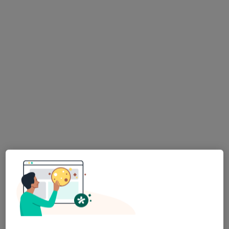
Poproś o wizytę
Bezpieczne płatności
mgr Justyna Trawińska
·
Więcej
Psychoterapeuta
129 opinii
Popularny specjalista: pacjenci chętnie płacą
online
Adres
Online