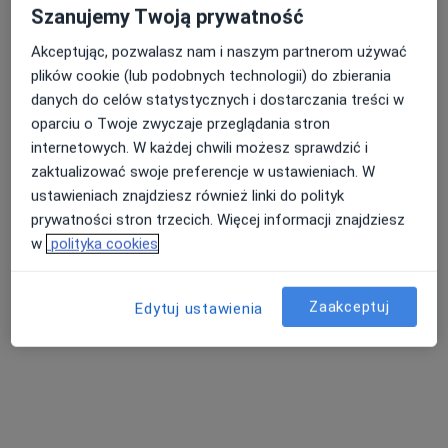
Szanujemy Twoją prywatność
Olsztyńska 117, Toruń
•
Mapa
Akceptując, pozwalasz nam i naszym partnerom używać
Gabinet Psychoterapii Justyna Trawińska
plików cookie (lub podobnych technologii) do zbierania
Konsultacja psychoterapeutyczna
200 zł
danych do celów statystycznych i dostarczania treści w
Specjalista nie oferuje umawiania online pod tym adresem.
oparciu o Twoje zwyczaje przeglądania stron
internetowych. W każdej chwili możesz sprawdzić i
Poproś o wizytę
zaktualizować swoje preferencje w ustawieniach. W
ustawieniach znajdziesz również linki do polityk
prywatności stron trzecich. Więcej informacji znajdziesz
w
polityka cookies
Zaakceptuj
Edytuj ustawienia
Bezpieczne płatności
Centrum Terapii ALMA