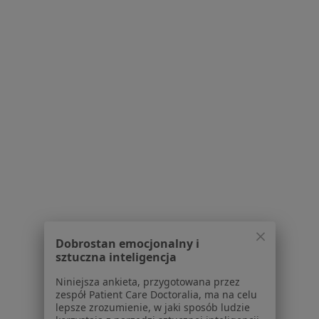
Bezpieczne płatności
mgr Jolanta Jaroszewska
·
Więcej
Psychoterapeuta certyfikowany
52 opinie
Adres
Online
Żurawia 7, Przysiek, Polska
•
Mapa
Konsultacja psychoterapeutyczna
200 zł
Dobrostan emocjonalny i
sztuczna inteligencja
Specjalista nie oferuje umawiania online pod tym adresem.
Niniejsza ankieta, przygotowana przez
Poproś o wizytę
zespół Patient Care Doctoralia, ma na celu
lepsze zrozumienie, w jaki sposób ludzie