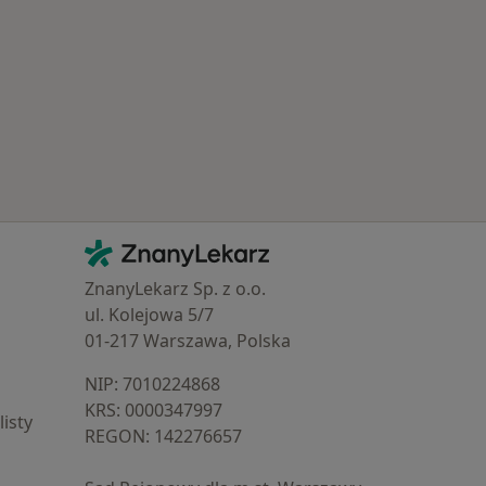
Popularne specjalizacje
Kontakt
ZnanyLekarz - Strona główna
ZnanyLekarz Sp. z o.o.
ul. Kolejowa 5/7
01-217 Warszawa, Polska
NIP: ⁠7010224868
KRS: ⁠0000347997
isty
REGON: ⁠142276657