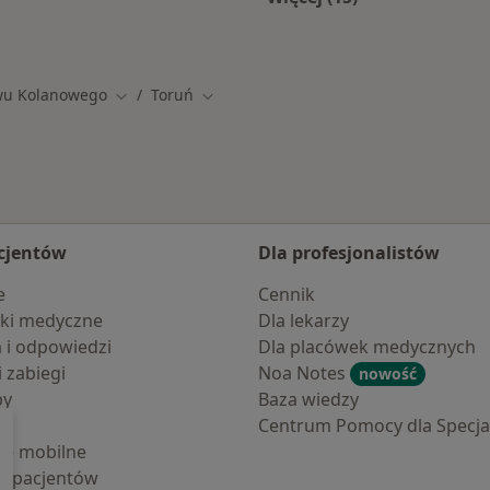
Więcej w kategorii: 
wu Kolanowego
Toruń
Zmień miasto
Zmień miasto
cjentów
Dla profesjonalistów
e
Cennik
ki medyczne
Dla lekarzy
a i odpowiedzi
Dla placówek medycznych
i zabiegi
Noa Notes
nowość
by
Baza wiedzy
Centrum Pomocy dla Specjal
cje mobilne
la pacjentów