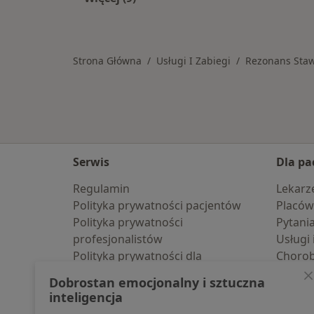
Więcej w kategorii: Usługi w Toruniu
Strona Główna
Usługi I Zabiegi
Rezonans Sta
Serwis
Dla pa
Regulamin
Lekarz
Polityka prywatności pacjentów
Placów
Polityka prywatności
Pytani
profesjonalistów
Usługi 
Polityka prywatności dla
Choro
profesjonalistów, których dane
Pomoc
Dobrostan emocjonalny i sztuczna
pozyskaliśmy samodzielnie
Aplika
inteligencja
Polityka cookies
Blog d