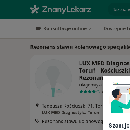
specjaliz
Konsultacje online
Dostępne t
Rezonans stawu kolanowego specjaliśc
LUX MED Diagnos
Toruń - Kościuszki
Rezonans
Diagnostyka
4 opinie
Tadeusza Kościuszki 71, Toruń
•
Mapa
LUX MED Diagnostyka Toruń - Kościuszki 71
Rezonans stawu kolanowego
Szanuje