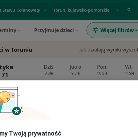
acja, badanie lub nazwisko
miasto lub dzielnica
erminy
Przyjmuje dzieci
Więcej filtrów
•
i w Toruniu
Jak działają wyniki wysz
tyka
Dziś
Jutro
Pon,
Wt,
 71
8 Sie
9 Sie
10 Sie
11 Sie
Umawianie online nie jest dostępne
Poproś o wizytę
od 720 zł
my Twoją prywatność