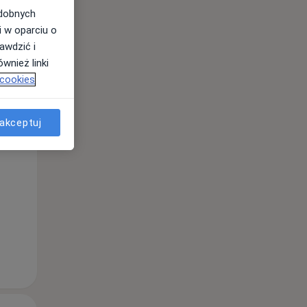
odobnych
i w oparciu o
awdzić i
Śr,
Czw,
Pt,
wnież linki
12 Sie
13 Sie
14 Sie
 cookies
akceptuj