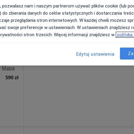
, pozwalasz nam i naszym partnerom używać plików cookie (lub p
) do zbierania danych do celów statystycznych i dostarczania treśc
zaje przeglądania stron internetowych. W każdej chwili możesz spr
TYKA
Dziś
Jutro
Pon,
Wt,
wać swoje preferencje w ustawieniach. W ustawieniach znajdziesz ró
8 Sie
9 Sie
10 Sie
11 Sie
prywatności stron trzecich. Więcej informacji znajdziesz w
polityka
Umawianie online nie jest dostępne
Za
Edytuj ustawienia
Pokaż profil
•
Mapa
590 zł