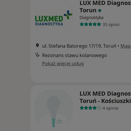
LUX MED Diagnos
Torun
Diagnostyka
35 opinii
ul. Stefana Batorego 17/19, Toruń
•
Map
Rezonans stawu kolanowego
Pokaż więcej usług
LUX MED Diagnos
Toruń - Kościuszk
4 opinie