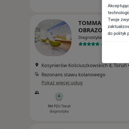
Akceptując
technologii
Twoje zwyc
TOMMA DIAGNOS
zaktualizo
OBRAZOWA -PZU
do polityk 
Diagnostyka
4 opinie
Kosynierów Kościuszkowskich 4, Toruń
Rezonans stawu kolanowego
Pokaż więcej usług
RM PZU Toruń
diagnostyka