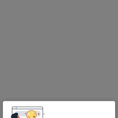
Bezpieczne płatności
lek. dent. Joanna Szymańska - Małecka
·
Więcej
Stomatolog
69 opinii
Bracka 13, Białe Błota
•
Mapa
Centrum Stomatologiczne Małeccy Dent
Leczenie kanałowe
od 500 zł
Specjalista nie oferuje umawiania online pod tym adresem.
Poproś o wizytę