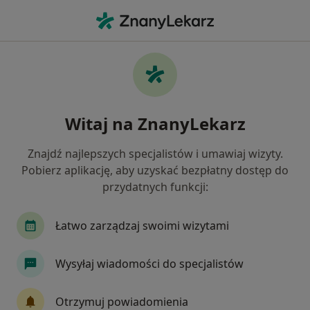
Me
Leczenie Kanałowe • Bydgoszcz, kujawsko-pomorskie
Filtry
• 1
Ubezpieczenie
Map
Leczenie kanałowe specjaliści w Bydgoszczy
Witaj na ZnanyLekarz
Jak działają wyniki wyszukiwania
Znajdź najlepszych specjalistów i umawiaj wizyty.
Pobierz aplikację, aby uzyskać bezpłatny dostęp do
Jaką wizytę chcesz umówić?
przydatnych funkcji:
Leczenie kanałowe
Konsultacja endodontycz
Łatwo zarządzaj swoimi wizytami
Wysyłaj wiadomości do specjalistów
Otrzymuj powiadomienia