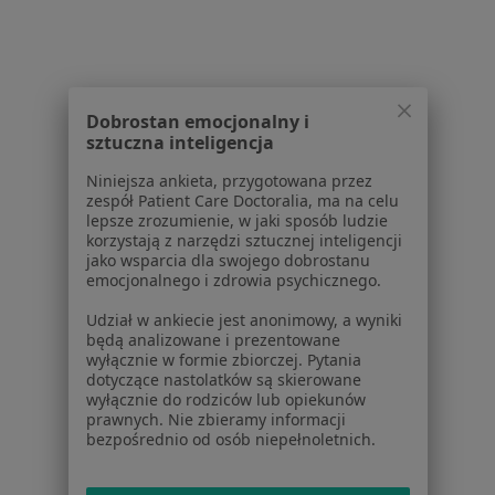
Konsultacja protetyczna w Bydgoszczy
Leczenie próchnicy w Bydgoszczy
Wypełnienie kompozytowe w Bydgoszczy
Dobrostan emocjonalny i
Stomatologia zachowawcza w Bydgoszczy
sztuczna inteligencja
Więcej (15)
Niniejsza ankieta, przygotowana przez
zespół Patient Care Doctoralia, ma na celu
Więcej w kategorii: Usługi w Bydgoszczy
lepsze zrozumienie, w jaki sposób ludzie
korzystają z narzędzi sztucznej inteligencji
Popularne specjalizacje
jako wsparcia dla swojego dobrostanu
Stomatolodzy w Bydgoszczy
emocjonalnego i zdrowia psychicznego.
Psycholodzy w Bydgoszczy
Udział w ankiecie jest anonimowy, a wyniki
będą analizowane i prezentowane
Interniści w Bydgoszczy
wyłącznie w formie zbiorczej. Pytania
dotyczące nastolatków są skierowane
Ginekolodzy w Bydgoszczy
wyłącznie do rodziców lub opiekunów
prawnych. Nie zbieramy informacji
Fizjoterapeuci w Bydgoszczy
bezpośrednio od osób niepełnoletnich.
Więcej (15)