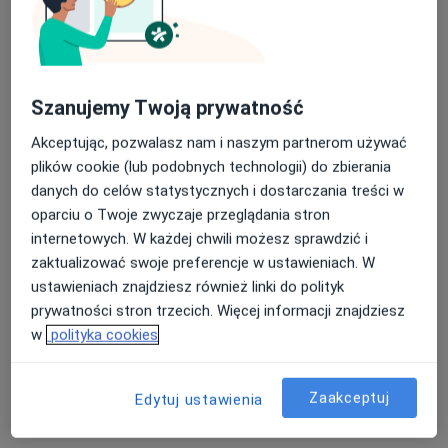
Szanujemy Twoją prywatność
Akceptując, pozwalasz nam i naszym partnerom używać
Bezpieczne płatności
plików cookie (lub podobnych technologii) do zbierania
lek. dent. Natalia Małecka
danych do celów statystycznych i dostarczania treści w
Stomatolog, Lekarz wykonujący zabiegi medycyny estetycznej
oparciu o Twoje zwyczaje przeglądania stron
·
Więcej
internetowych. W każdej chwili możesz sprawdzić i
22 opinie
zaktualizować swoje preferencje w ustawieniach. W
Bracka 13, Białe Błota
•
Mapa
ustawieniach znajdziesz również linki do polityk
Centrum Stomatologiczne Małeccy Dent
prywatności stron trzecich. Więcej informacji znajdziesz
w
polityka cookies
Leczenie kanałowe
od 500 zł
Specjalista nie oferuje umawiania online pod tym adresem.
Zaakceptuj
Edytuj ustawienia
Poproś o wizytę