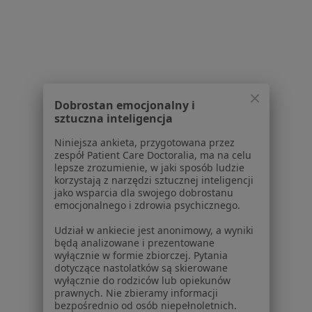
Powiązane wyszukiwania
Usługi w Bydgoszczy
Konsultacja stomatologiczna w Bydgoszczy
Konsultacja protetyczna w Bydgoszczy
Dobrostan emocjonalny i
sztuczna inteligencja
Leczenie próchnicy w Bydgoszczy
Niniejsza ankieta, przygotowana przez
Wypełnienie kompozytowe w Bydgoszczy
zespół Patient Care Doctoralia, ma na celu
lepsze zrozumienie, w jaki sposób ludzie
Leczenie kanałowe w Bydgoszczy
korzystają z narzędzi sztucznej inteligencji
jako wsparcia dla swojego dobrostanu
Więcej (15)
emocjonalnego i zdrowia psychicznego.
Więcej w kategorii: Usługi w Bydgoszczy
Udział w ankiecie jest anonimowy, a wyniki
Popularne specjalizacje
będą analizowane i prezentowane
wyłącznie w formie zbiorczej. Pytania
Stomatolodzy w Bydgoszczy
dotyczące nastolatków są skierowane
wyłącznie do rodziców lub opiekunów
Psycholodzy w Bydgoszczy
prawnych. Nie zbieramy informacji
bezpośrednio od osób niepełnoletnich.