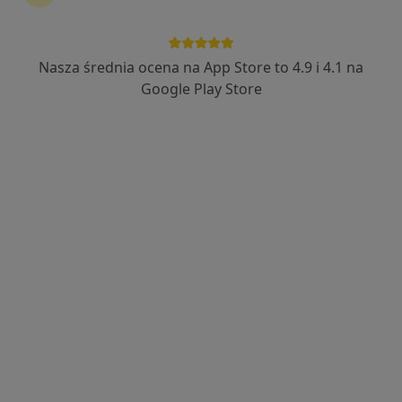
Nasza średnia ocena na App Store to 4.9 i 4.1 na
Google Play Store
Bezpieczne płatności
lek. dent. Yevhenii Tokarskyi
·
Więcej
Stomatolog
9 opinii
Waryńskiego 51, Bydgoszcz
•
Mapa
Centrum Stomatologii Dentus
Badania stomatologiczne
250 zł
Specjalista nie oferuje umawiania online pod tym adresem.
Poproś o wizytę