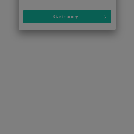
Interniści w Bydgoszczy
Ginekolodzy w Bydgoszczy
Start survey
Fizjoterapeuci w Bydgoszczy
Więcej (15)
Więcej w kategorii: Popularne specjalizacje
Strona Główna
Usługi I Zabiegi
Badania Stomatologiczne
Bydgoszcz
Zmień miasto
Zmień miasto
Serwis
Regulamin
Polityka prywatności pacjentów