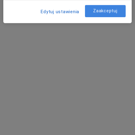
Zaakceptuj
Edytuj ustawienia
lek. dent. Agata Biniecka
Stomatolog
449 opinii
Fryderyka Chopina 3, Bydgoszcz
•
Mapa
Centrum Medyczne przy Chopina
Badania stomatologiczne
od 150 zł
Specjalista nie oferuje umawiania online pod tym adresem.
Poproś o wizytę