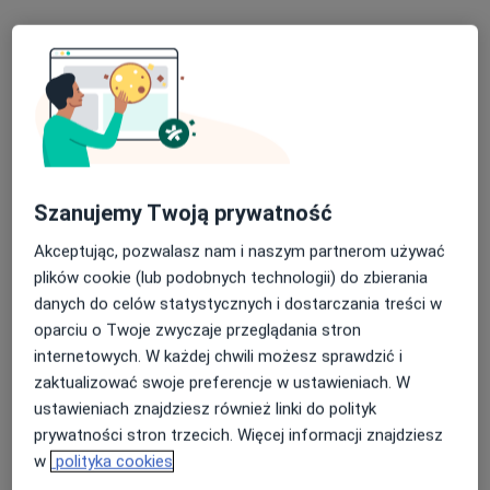
lek. dent. Zuzanna Gromek
Stomatolog
235 opinii
Szanujemy Twoją prywatność
Ul. Zapłotek 2j lok. 3, Bydgoszcz
•
Mapa
Akceptując, pozwalasz nam i naszym partnerom używać
My dental - Zuzanna Gromek
plików cookie (lub podobnych technologii) do zbierania
danych do celów statystycznych i dostarczania treści w
Badania stomatologiczne
od 100 zł
oparciu o Twoje zwyczaje przeglądania stron
Specjalista nie oferuje umawiania online pod tym adresem.
internetowych. W każdej chwili możesz sprawdzić i
zaktualizować swoje preferencje w ustawieniach. W
Poproś o wizytę
ustawieniach znajdziesz również linki do polityk
prywatności stron trzecich. Więcej informacji znajdziesz
w
polityka cookies