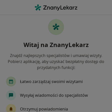
Me
Badania Stomatologiczne • Bydgoszcz, kujawsko-pomorskie
Filtry
• 1
Ubezpieczenie
Map
Badania stomatologiczne specjaliści w
Witaj na ZnanyLekarz
Bydgoszczy
Jak działają wyniki wyszukiwania
Znajdź najlepszych specjalistów i umawiaj wizyty.
Pobierz aplikację, aby uzyskać bezpłatny dostęp do
przydatnych funkcji:
Jakiego specjalisty szukasz?
Stomatolog
Protetyk stomatologiczny
Ch
Łatwo zarządzaj swoimi wizytami
Wysyłaj wiadomości do specjalistów
Otrzymuj powiadomienia