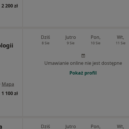
 2 200 zł
Dziś
Jutro
Pon,
Wt,
8 Sie
9 Sie
10 Sie
11 Sie
logii
Umawianie online nie jest dostępne
Pokaż profil
•
Mapa
 1 100 zł
a
Dziś
Jutro
Pon,
Wt,