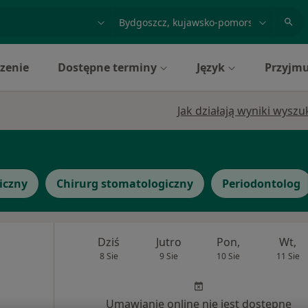
acja, badanie lub nazwisko
miasto lub dzielnica
zenie
Dostępne terminy
Język
Przyjmu
Jak działają wyniki wysz
iczny
Chirurg stomatologiczny
Periodontolog
Dziś
Jutro
Pon,
Wt,
8 Sie
9 Sie
10 Sie
11 Sie
Umawianie online nie jest dostępne