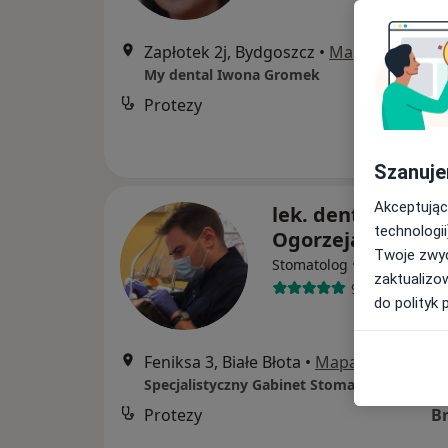
Zapłotek 2j, Bydgoszcz
•
Mapa
My dental Iwona Gromek
Protezy
od
Szanuje
Akceptując
lek. dent. Michał
technologii
Ogorzeja
Twoje zwyc
·
Więcej
Stomatolog
zaktualizo
98 opinii
do polityk 
Feniksa 3, Białe Błota
•
Mapa
Protezy
B