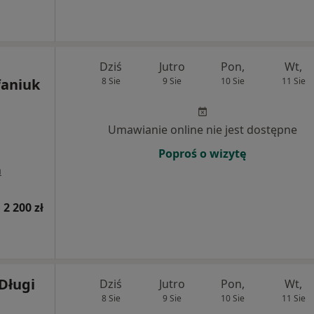
Dziś
Jutro
Pon,
Wt,
faniuk
8 Sie
9 Sie
10 Sie
11 Sie
Umawianie online nie jest dostępne
Poproś o wizytę
a
 2 200 zł
 Długi
Dziś
Jutro
Pon,
Wt,
8 Sie
9 Sie
10 Sie
11 Sie