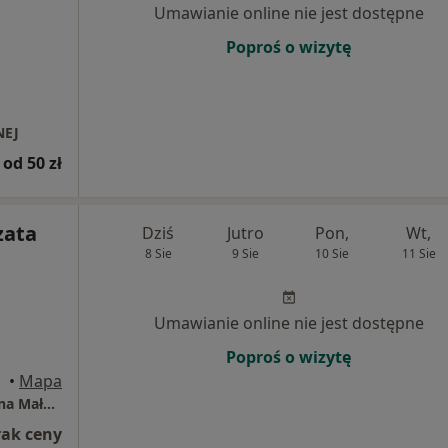
Umawianie online nie jest dostępne
Poproś o wizytę
NEJ
od 50 zł
zata
Dziś
Jutro
Pon,
Wt,
8 Sie
9 Sie
10 Sie
11 Sie
Umawianie online nie jest dostępne
Poproś o wizytę
•
Mapa
Grupowa Praktyka Lekarska Stomatologiczna Małgorzata Kiełb-Lebioda
rak ceny