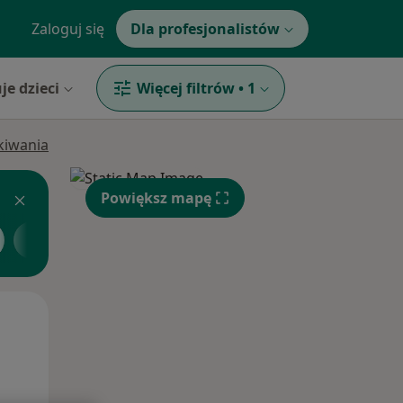
Zaloguj się
Dla profesjonalistów
je dzieci
Więcej filtrów
•
1
ukiwania
Powiększ mapę
Chirurg
Zobacz więcej
Śr,
Czw,
Pt,
12 Sie
13 Sie
14 Sie