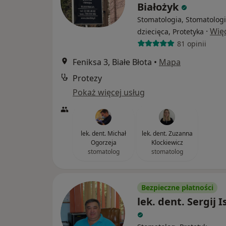
Białożyk
Stomatologia, Stomatolog
·
Wię
dziecięca, Protetyka
81 opinii
Feniksa 3, Białe Błota
•
Mapa
Protezy
Pokaż więcej usług
lek. dent. Michał
lek. dent. Zuzanna
Ogorzeja
Klockiewicz
stomatolog
stomatolog
Bezpieczne płatności
lek. dent. Sergij 