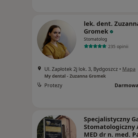
lek. dent. Zuzann
Gromek
Stomatolog
235 opinii
Ul. Zapłotek 2j lok. 3, Bydgoszcz
•
Mapa
My dental - Zuzanna Gromek
Protezy
Darmowa
Specjalistyczny G
Stomatologiczny 
MED dr n. med. P