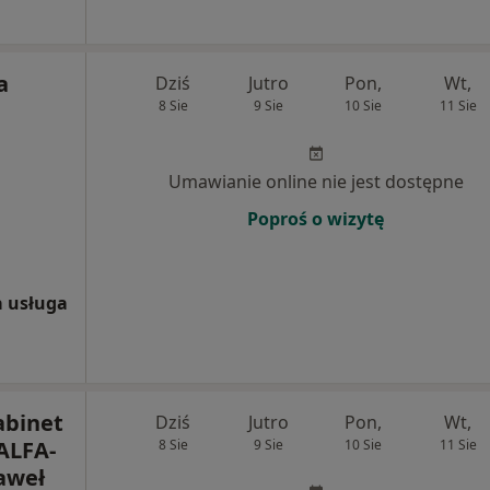
a
Dziś
Jutro
Pon,
Wt,
8 Sie
9 Sie
10 Sie
11 Sie
Umawianie online nie jest dostępne
Poproś o wizytę
 usługa
abinet
Dziś
Jutro
Pon,
Wt,
ALFA-
8 Sie
9 Sie
10 Sie
11 Sie
aweł