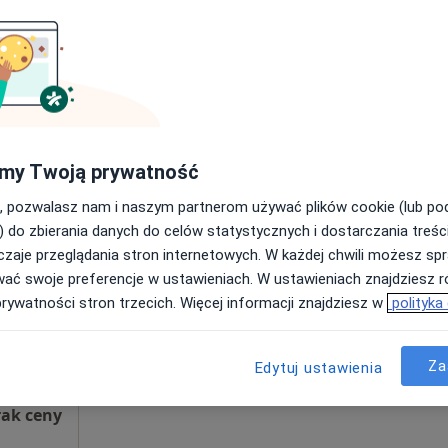
Poproś o wizytę
 1 800 zł
my Twoją prywatność
, pozwalasz nam i naszym partnerom używać plików cookie (lub p
Dziś
Jutro
Pon,
Wt,
) do zbierania danych do celów statystycznych i dostarczania treśc
8 Sie
9 Sie
10 Sie
11 Sie
zaje przeglądania stron internetowych. W każdej chwili możesz spr
wać swoje preferencje w ustawieniach. W ustawieniach znajdziesz ró
Umawianie online nie jest dostępne
prywatności stron trzecich. Więcej informacji znajdziesz w
polityka
Poproś o wizytę
Za
Edytuj ustawienia
Specjalistyczny Gabinet Stomatologiczny ALFA-MED dr n. med. Paweł Białożyk
rak ceny