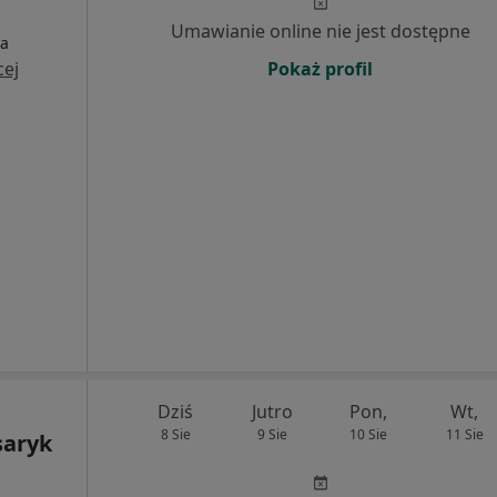
Umawianie online nie jest dostępne
ia
cej
Pokaż profil
Dziś
Jutro
Pon,
Wt,
8 Sie
9 Sie
10 Sie
11 Sie
Isaryk