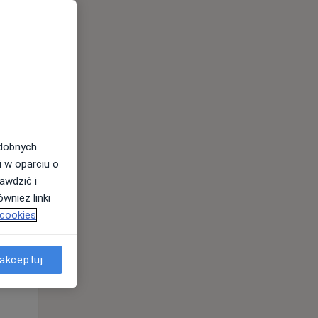
odobnych
Śr,
Czw,
Pt,
i w oparciu o
12 Sie
13 Sie
14 Sie
awdzić i
wnież linki
 cookies
akceptuj