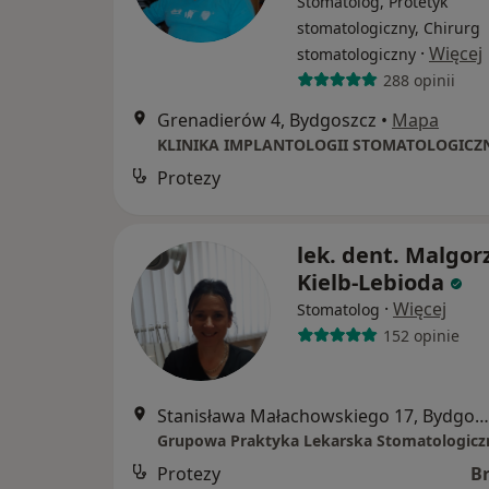
Stomatolog, Protetyk
stomatologiczny, Chirurg
·
Więcej
stomatologiczny
288 opinii
Grenadierów 4, Bydgoszcz
•
Mapa
KLINIKA IMPLANTOLOGII STOMATOLOGICZ
Protezy
lek. dent. Malgor
Kielb-Lebioda
·
Więcej
Stomatolog
152 opinie
Stanisława Małachowskiego 17, Bydgoszcz
Protezy
B