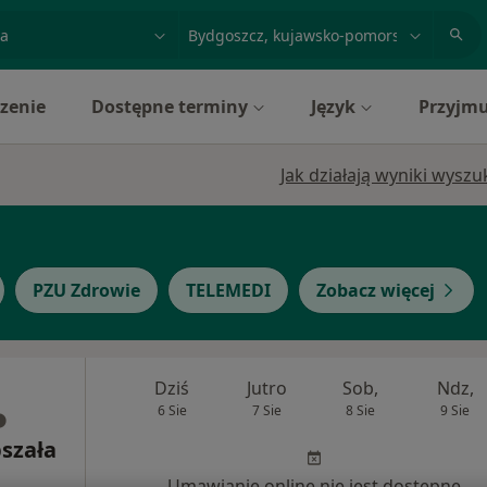
acja, badanie lub nazwisko
miasto lub dzielnica
zenie
Dostępne terminy
Język
Przyjmu
Jak działają wyniki wysz
PZU Zdrowie
TELEMEDI
Zobacz więcej
Dziś
Jutro
Sob,
Ndz,
6 Sie
7 Sie
8 Sie
9 Sie
pszała
Umawianie online nie jest dostępne