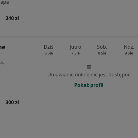
apa
340 zł
ne
Dziś
Jutro
Sob,
Ndz,
6 Sie
7 Sie
8 Sie
9 Sie
a,
Umawianie online nie jest dostępne
Pokaż profil
300 zł