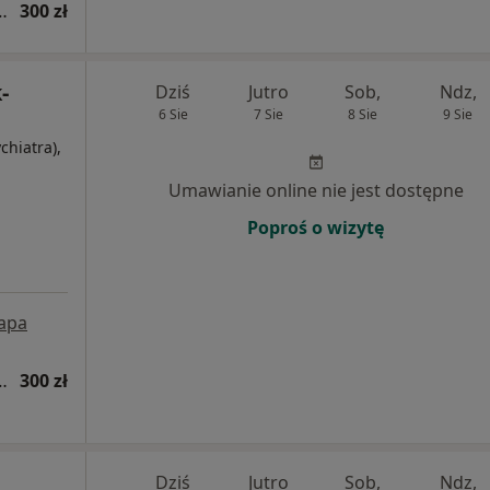
tryczna (kolejna wizyta)
300 zł
-
Dziś
Jutro
Sob,
Ndz,
6 Sie
7 Sie
8 Sie
9 Sie
chiatra),
Umawianie online nie jest dostępne
Poproś o wizytę
apa
tryczna (kolejna wizyta)
300 zł
Dziś
Jutro
Sob,
Ndz,