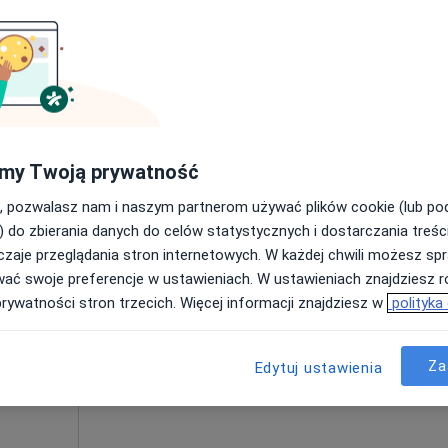
Poproś o wizytę
apa
my Twoją prywatność
270 zł
, pozwalasz nam i naszym partnerom używać plików cookie (lub p
) do zbierania danych do celów statystycznych i dostarczania treśc
zaje przeglądania stron internetowych. W każdej chwili możesz spr
Dziś
Jutro
Sob,
Ndz,
wać swoje preferencje w ustawieniach. W ustawieniach znajdziesz ró
6 Sie
7 Sie
8 Sie
9 Sie
ała
prywatności stron trzecich. Więcej informacji znajdziesz w
polityka
jący
·
znej
Umawianie online nie jest dostępne
Za
Edytuj ustawienia
Poproś o wizytę