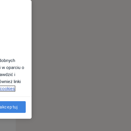
odobnych
i w oparciu o
awdzić i
Pon,
Wt,
Śr,
wnież linki
10 Sie
11 Sie
12 Sie
 cookies
akceptuj