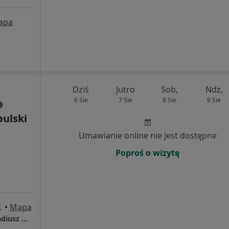
apa
Dziś
Jutro
Sob,
Ndz,
6 Sie
7 Sie
8 Sie
9 Sie
bulski
Umawianie online nie jest dostępne
Poproś o wizytę
 Bydgoszcz
•
Mapa
Specjalistyczny Gabinet Psychiatryczny Arkadiusz Cybulski