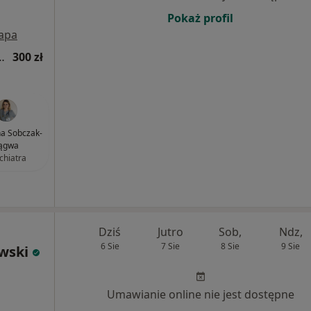
Pokaż profil
apa
tryczna (kolejna wizyta)
300 zł
na Sobczak-
ągwa
chiatra
Dziś
Jutro
Sob,
Ndz,
6 Sie
7 Sie
8 Sie
9 Sie
owski
Umawianie online nie jest dostępne