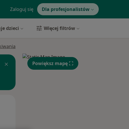
Zaloguj się
Dla profesjonalistów
je dzieci
Więcej filtrów
ukiwania
Powiększ mapę
Pon,
Wt,
Śr,
10 Sie
11 Sie
12 Sie