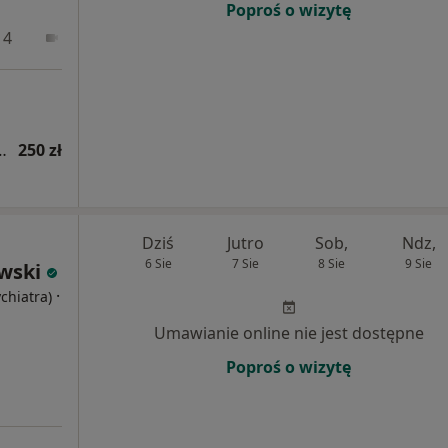
Poproś o wizytę
 4
Online
tryczna (kolejna wizyta)
250 zł
Dziś
Jutro
Sob,
Ndz,
6 Sie
7 Sie
8 Sie
9 Sie
wski
·
ychiatra)
Umawianie online nie jest dostępne
Poproś o wizytę