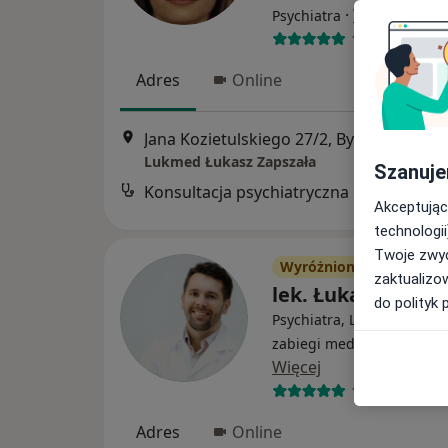
·
Więcej
Psychiatra
132 opinie
Adres
Online
Jana Kozietulskiego 27/2, Bydgoszcz
•
M
Lukmed Łukasz Zapszała
Szanuje
Konsultacja psychiatryczna
Akceptując
technologii
Twoje zwyc
Wyróżniony
zaktualizo
lek. Łukasz Zapsz
do polityk 
Psychiatra, Lekarz wykonu
zabiegi medycyny estetyc
Więcej
1138 opinii
Adres
Online