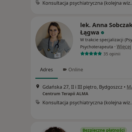
Konsultacja psychia
lek. Anna Sobczak
Łągwa
W trakcie specjalizacji (Psy
·
Więcej
Psychoterapeuta
35 opinii
Adres
Online
Gdańska 27, II i III piętro, Bydgoszcz
•
M
Centrum Terapii ALMA
Konsultacja psychia
Bezpieczne płatności