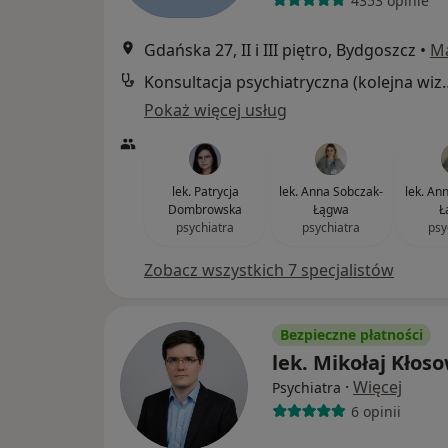
4353 opinie
Gdańska 27, II i III piętro, Bydgoszcz
•
M
Konsultacja psychia
Pokaż więcej usług
lek. Patrycja
lek. Anna Sobczak-
lek. An
Dombrowska
Łągwa
Ł
psychiatra
psychiatra
psy
Zobacz wszystkich 7 specjalistów
Bezpieczne płatności
lek. Mikołaj Kłos
·
Więcej
Psychiatra
6 opinii