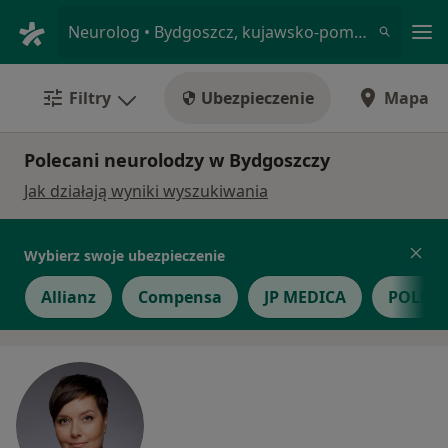
Me
Neurolog • Bydgoszcz, kujawsko-pomorskie
Filtry
Ubezpieczenie
Mapa
Polecani neurolodzy w Bydgoszczy
Jak działają wyniki wyszukiwania
Wybierz swoje ubezpieczenie
Allianz
Compensa
JP MEDICA
POLME