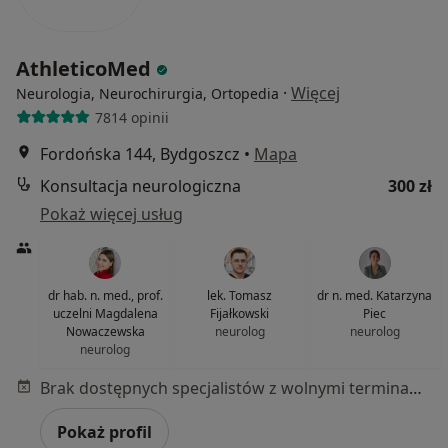
AthleticoMed
·
Więcej
Neurologia, Neurochirurgia, Ortopedia
7814 opinii
Fordońska 144, Bydgoszcz
•
Mapa
Konsultacja neurologiczna
300 zł
Pokaż więcej usług
dr hab. n. med., prof.
lek. Tomasz
dr n. med. Katarzyna
uczelni Magdalena
Fijałkowski
Piec
Nowaczewska
neurolog
neurolog
neurolog
Brak dostępnych specjalistów z wolnymi terminami w tym centrum medycznym.
Pokaż profil