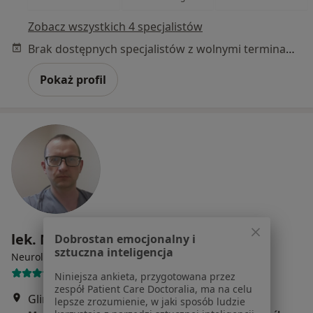
Zobacz wszystkich 4 specjalistów
Brak dostępnych specjalistów z wolnymi terminami w tym centrum medycznym.
Pokaż profil
lek. Marek Adamiak
Dobrostan emocjonalny i
sztuczna inteligencja
·
Więcej
Neurolog, Lekarz rehabilitacji medycznej
76 opinii
Niniejsza ankieta, przygotowana przez
zespół Patient Care Doctoralia, ma na celu
Glinki 101 lok. 1, Bydgoszcz
•
Mapa
lepsze zrozumienie, w jaki sposób ludzie