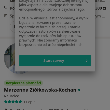
korzystają z narzędzi sztucznej inteligencji
Medycy Gabinety Lekarskie Karolina Borowska-Maćkowiak
jako wsparcia dla swojego dobrostanu
Konsultacja neurologiczna (pierwsza wizyta)
300 zł
emocjonalnego i zdrowia psychicznego.
Specjalista nie oferuje umawiania online pod tym adresem.
Udział w ankiecie jest anonimowy, a wyniki
będą analizowane i prezentowane
Poproś o wizytę
wyłącznie w formie zbiorczej. Pytania
dotyczące nastolatków są skierowane
wyłącznie do rodziców lub opiekunów
prawnych. Nie zbieramy informacji
bezpośrednio od osób niepełnoletnich.
Start survey
Bezpieczne płatności
Marzenna Ziółkowska-Kochan
Neurolog
11 opinii