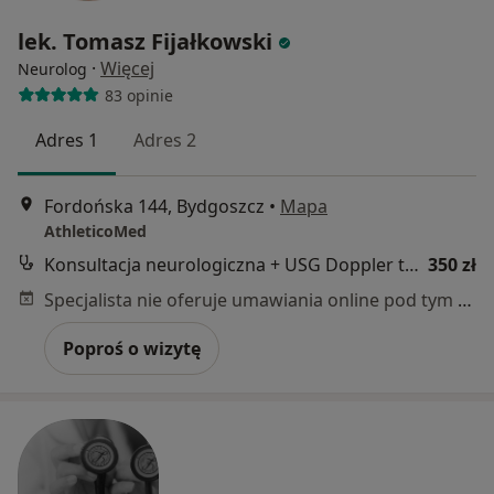
lek. Tomasz Fijałkowski
·
Więcej
Neurolog
83 opinie
Adres 1
Adres 2
Fordońska 144, Bydgoszcz
•
Mapa
AthleticoMed
Konsultacja neurologiczna + USG Doppler tętnic szyjnych
350 zł
Specjalista nie oferuje umawiania online pod tym adresem.
Poproś o wizytę