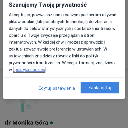
Szanujemy Twoją prywatność
Akceptując, pozwalasz nam i naszym partnerom używać
plików cookie (lub podobnych technologii) do zbierania
dr n. med. Łukasz
Sokołowski
danych do celów statystycznych i dostarczania treści w
neurolog
oparciu o Twoje zwyczaje przeglądania stron
internetowych. W każdej chwili możesz sprawdzić i
Brak dostępnych specjalistów z wolnymi terminami w tym centrum medycznym.
zaktualizować swoje preferencje w ustawieniach. W
ustawieniach znajdziesz również linki do polityk
Pokaż profil
prywatności stron trzecich. Więcej informacji znajdziesz
w
polityka cookies
Zaakceptuj
Edytuj ustawienia
dr Monika Góra