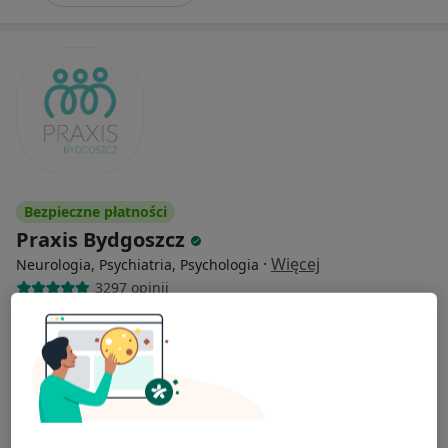
Bezpieczne płatności
Praxis Bydgoszcz
·
Więcej
Neurologia, Psychiatria, Psychologia
3297 opinii
Adres 1
Adres 2
Marii Skłodowskiej Curie 2b/23, Bydgoszcz
•
Mapa
Konsultacja neurologiczna
300 zł
Pokaż więcej usług