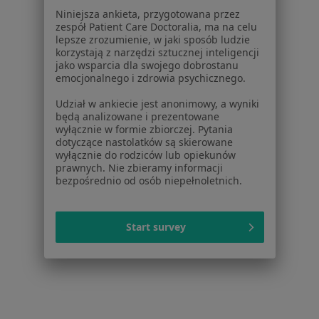
Pytania i odpowiedzi
Niniejsza ankieta, przygotowana przez
zespół Patient Care Doctoralia, ma na celu
Usługi i zabiegi
lepsze zrozumienie, w jaki sposób ludzie
Choroby
korzystają z narzędzi sztucznej inteligencji
Pomoc
jako wsparcia dla swojego dobrostanu
emocjonalnego i zdrowia psychicznego.
Aplikacje mobilne
Blog dla pacjentów
Udział w ankiecie jest anonimowy, a wyniki
będą analizowane i prezentowane
Dla profesjonalistów
wyłącznie w formie zbiorczej. Pytania
dotyczące nastolatków są skierowane
Cennik
wyłącznie do rodziców lub opiekunów
prawnych. Nie zbieramy informacji
Dla lekarzy
bezpośrednio od osób niepełnoletnich.
Dla placówek medycznych
Noa Notes
nowość
Baza wiedzy
Start survey
Centrum Pomocy dla Specjalisty
Kontakt
ZnanyLekarz - Strona główna
ZnanyLekarz Sp. z o.o.