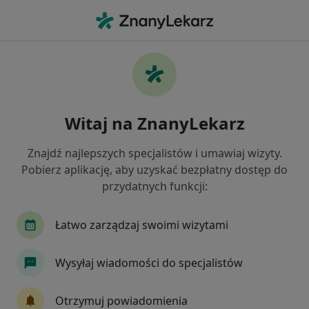
Me
Czego szukasz?
Strona Główna
Usługi
Odbudowa Zębów
Odbudowa zębów - informacje,
Witaj na ZnanyLekarz
specjaliści, pytania i odpowiedzi
Znajdź najlepszych specjalistów i umawiaj wizyty.
Pobierz aplikację, aby uzyskać bezpłatny dostęp do
przydatnych funkcji:
Informacje
Pytania i odpowiedzi
Łatwo zarządzaj swoimi wizytami
Eksperci - odbudowa zębów
Wysyłaj wiadomości do specjalistów
Otrzymuj powiadomienia