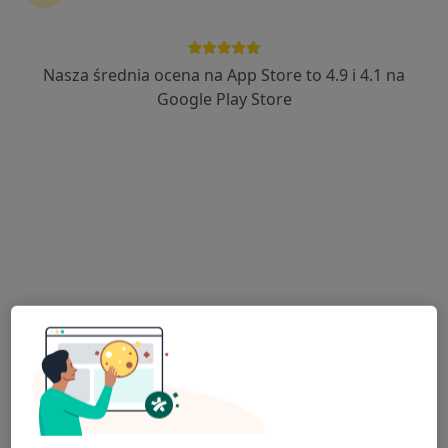
Bogusława Czarnowska
Stomatolog
Nasza średnia ocena na App Store to 4.9 i 4.1 na
Białystok
Google Play Store
umów wizytę
Anna Al Naib
Stomatolog
Wrocław
umów wizytę
Katarzyna Kapuścińska
Stomatolog
Rybnik
umów wizytę
Tetiana Ivashchenko