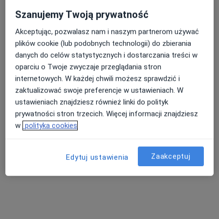
Szanujemy Twoją prywatność
Stomatolog
Warszawa
Akceptując, pozwalasz nam i naszym partnerom używać
plików cookie (lub podobnych technologii) do zbierania
umów wizytę
danych do celów statystycznych i dostarczania treści w
oparciu o Twoje zwyczaje przeglądania stron
Justyna Prasoł-Wójcik
internetowych. W każdej chwili możesz sprawdzić i
zaktualizować swoje preferencje w ustawieniach. W
Stomatolog
Lublin
ustawieniach znajdziesz również linki do polityk
prywatności stron trzecich. Więcej informacji znajdziesz
umów wizytę
w
polityka cookies
Bogna Zielińska-Kaźmierska
Zaakceptuj
Edytuj ustawienia
Chirurg, Stomatolog
Łódź