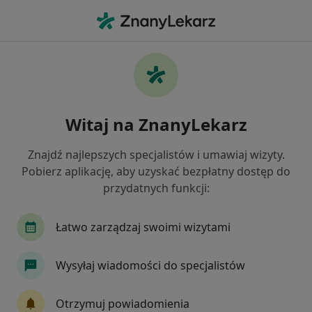
Me
Konsultacja Psychiatryczna Młodzieży Pierwsza Wizyta • Gdynia, pomorskie
Filtry
• 1
Mapa
Konsultacja psychiatryczna młodzieży
Witaj na ZnanyLekarz
(pierwsza wizyta) specjaliści w Gdyni
Jak działają wyniki wyszukiwania
Znajdź najlepszych specjalistów i umawiaj wizyty.
Pobierz aplikację, aby uzyskać bezpłatny dostęp do
przydatnych funkcji:
Jakiego specjalisty szukasz?
Psychiatra
Psychoterapeuta
Psycholog
Łatwo zarządzaj swoimi wizytami
Wysyłaj wiadomości do specjalistów
Otrzymuj powiadomienia