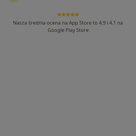
Nasza średnia ocena na App Store to 4.9 i 4.1 na
Joanna Piotrowiak
Google Play Store
·
Więcej
W trakcie specjalizacji (Psychiatra)
37 opinii
10 Lutego 27/3, Gdynia
•
Mapa
Unisono Ośrodek Psychiatrii i Psychoterapii
Konsultacja psychiatryczna młodzieży (pierwsza wizyta)
370 zł
Specjalista nie oferuje umawiania online pod tym adresem.
Poproś o wizytę