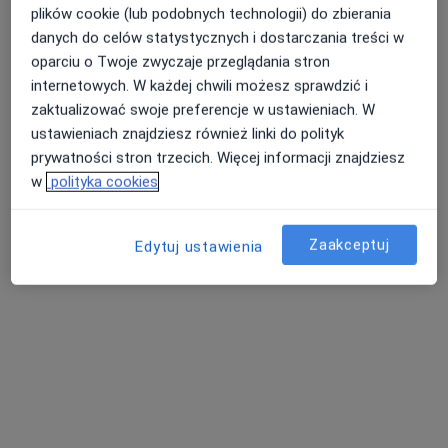
plików cookie (lub podobnych technologii) do zbierania
danych do celów statystycznych i dostarczania treści w
oparciu o Twoje zwyczaje przeglądania stron
internetowych. W każdej chwili możesz sprawdzić i
lek. Anna Rutkowska
zaktualizować swoje preferencje w ustawieniach. W
·
Więcej
W trakcie specjalizacji (Psychiatra)
ustawieniach znajdziesz również linki do polityk
9 opinii
prywatności stron trzecich. Więcej informacji znajdziesz
10 Lutego 27/3, Gdynia
•
Mapa
w
polityka cookies
Unisono Ośrodek Psychiatrii i Psychoterapii
Konsultacja psychiatryczna młodzieży (pierwsza wizyta)
370 zł
Zaakceptuj
Edytuj ustawienia
Specjalista nie oferuje umawiania online pod tym adresem.
Poproś o wizytę