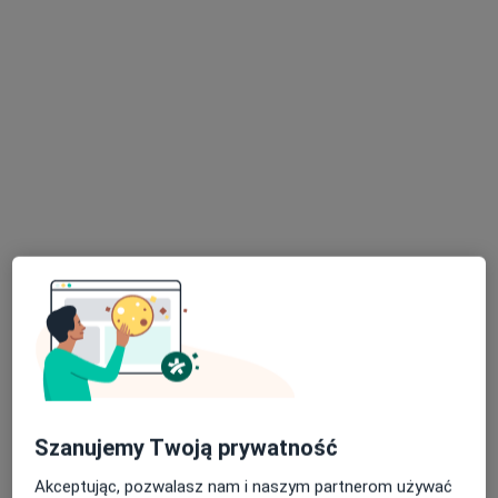
lek. Paulina Frysiak
·
Więcej
W trakcie specjalizacji (Psychiatra)
15 opinii
10 Lutego 27/3, Gdynia
•
Mapa
Unisono Ośrodek Psychiatrii i Psychoterapii
Konsultacja psychiatryczna młodzieży (pierwsza wizyta)
370 zł
Specjalista nie oferuje umawiania online pod tym adresem.
Poproś o wizytę
Szanujemy Twoją prywatność
Akceptując, pozwalasz nam i naszym partnerom używać