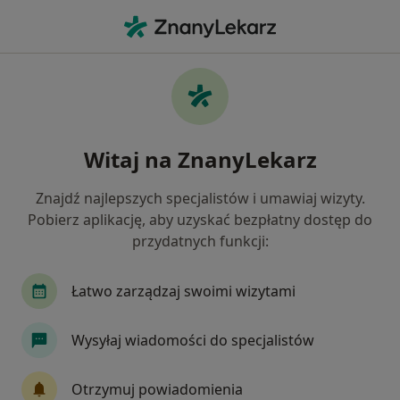
Me
Konsultacja Online • Szczecin, zachodniopomorskie
Filtry
• 1
Ubezpieczenie
Map
Konsultacja online specjaliści w Szczecinie
Witaj na ZnanyLekarz
Jak działają wyniki wyszukiwania
Znajdź najlepszych specjalistów i umawiaj wizyty.
Pobierz aplikację, aby uzyskać bezpłatny dostęp do
Jakiego specjalisty szukasz?
przydatnych funkcji:
Psycholog
Psychoterapeuta
Dietetyk
Łatwo zarządzaj swoimi wizytami
Wysyłaj wiadomości do specjalistów
Otrzymuj powiadomienia