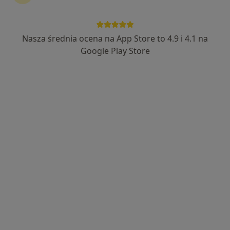
Nasza średnia ocena na App Store to 4.9 i 4.1 na
Bezpieczne płatności
Google Play Store
mgr Marta Smolińska
·
Więcej
Psycholog, Psychoterapeuta
19 opinii
Księcia Bogusława X 51/12, Szczecin
•
Mapa
Przystań Terapeutyczna - Psychoterapia i Rozwój
Konsultacja online
200 zł
Specjalista nie oferuje umawiania online pod tym adresem.
Poproś o wizytę