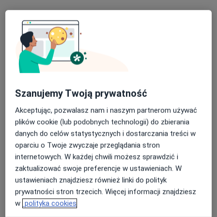
Szanujemy Twoją prywatność
Bezpieczne płatności
Akceptując, pozwalasz nam i naszym partnerom używać
mgr Joanna Alicka
plików cookie (lub podobnych technologii) do zbierania
·
Więcej
Psycholog
danych do celów statystycznych i dostarczania treści w
20 opinii
oparciu o Twoje zwyczaje przeglądania stron
internetowych. W każdej chwili możesz sprawdzić i
Adres
Online
zaktualizować swoje preferencje w ustawieniach. W
ustawieniach znajdziesz również linki do polityk
Pocztowa 8/4, Szczecin
•
Mapa
prywatności stron trzecich. Więcej informacji znajdziesz
MOC PSYCHE
w
polityka cookies