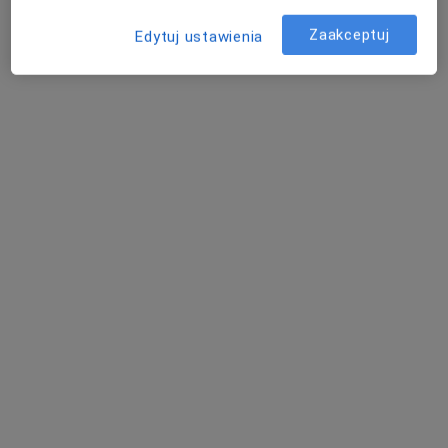
Konsultacja online
230 zł
Specjalista nie oferuje umawiania online pod tym adresem.
Zaakceptuj
Edytuj ustawienia
Poproś o wizytę
Bezpieczne płatności
mgr Paulina Matkowska
·
Więcej
Dietetyk
21 opinii
Aleja Wojska Polskiego 31/4, Szczecin
•
Mapa
Kalorie Emocji, Psychodietetyk Paulina Matkowska