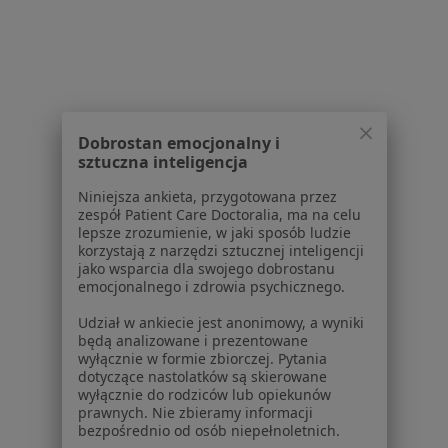
Powiązane wyszukiwania
Usługi w Szczecinie
Konsultacja internistyczna w Szczecinie
Konsultacja gastrologiczna w Szczecinie
Dobrostan emocjonalny i
sztuczna inteligencja
Konsultacja diabetologiczna w Szczecinie
Niniejsza ankieta, przygotowana przez
Konsultacja endokrynologiczna w Szczecinie
zespół Patient Care Doctoralia, ma na celu
lepsze zrozumienie, w jaki sposób ludzie
Konsultacja pediatryczna w Szczecinie
korzystają z narzędzi sztucznej inteligencji
jako wsparcia dla swojego dobrostanu
Więcej (15)
emocjonalnego i zdrowia psychicznego.
Więcej w kategorii: Usługi w Szczecinie
Udział w ankiecie jest anonimowy, a wyniki
Popularne specjalizacje
będą analizowane i prezentowane
wyłącznie w formie zbiorczej. Pytania
Stomatolodzy w Szczecinie
dotyczące nastolatków są skierowane
wyłącznie do rodziców lub opiekunów
Interniści w Szczecinie
prawnych. Nie zbieramy informacji
bezpośrednio od osób niepełnoletnich.
Psycholodzy w Szczecinie