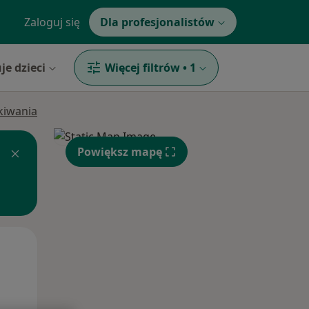
Zaloguj się
Dla profesjonalistów
je dzieci
Więcej filtrów
•
1
ukiwania
Powiększ mapę
Wt,
Śr,
Czw,
11 Sie
12 Sie
13 Sie