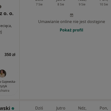
7 Sie
8 Sie
9 Sie
10 Sie
 o. o.
Umawianie online nie jest dostępne
iecięca,
Pokaż profil
j
350 zł
na Gajewska-
zyżyk
chiatra
wski
Dziś
Jutro
Ndz,
Pon,