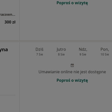
Poproś o wizytę
Centrum Diagnostyki Bezdechu Sennego "Pracownia Snu"
300 zł
zyna
Dziś
Jutro
Ndz,
Pon,
7 Sie
8 Sie
9 Sie
10 Sie
Umawianie online nie jest dostępne
Poproś o wizytę