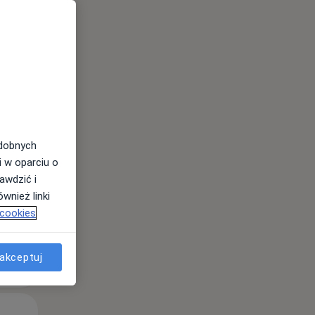
odobnych
i w oparciu o
awdzić i
wnież linki
 cookies
akceptuj
Wt,
Śr,
Czw,