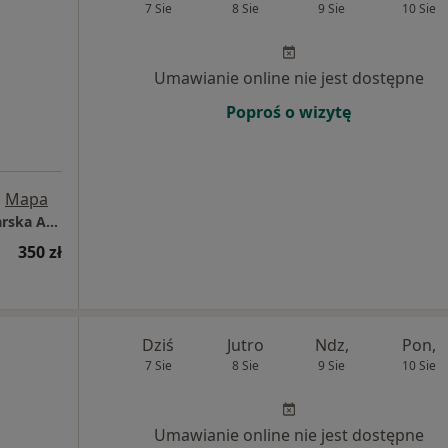
7 Sie
8 Sie
9 Sie
10 Sie
Umawianie online nie jest dostępne
Poproś o wizytę
•
Mapa
Indywidualna Specjalistyczna Praktyka Lekarska Adam Tchorowski
350 zł
Dziś
Jutro
Ndz,
Pon,
7 Sie
8 Sie
9 Sie
10 Sie
Umawianie online nie jest dostępne