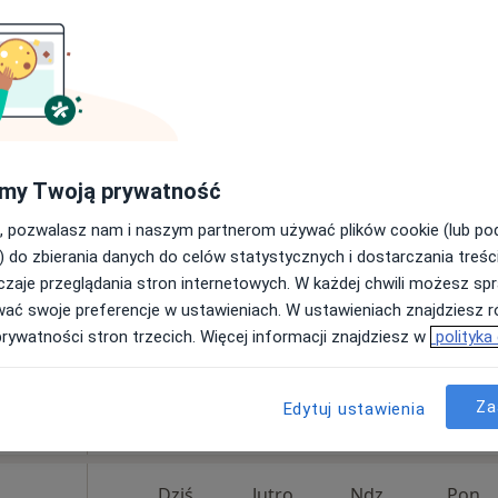
Pokaż profil
ntrum)
iecięca,
my Twoją prywatność
, pozwalasz nam i naszym partnerom używać plików cookie (lub p
350 zł
) do zbierania danych do celów statystycznych i dostarczania treśc
zaje przeglądania stron internetowych. W każdej chwili możesz spr
wać swoje preferencje w ustawieniach. W ustawieniach znajdziesz ró
prywatności stron trzecich. Więcej informacji znajdziesz w
polityka
 Weronika
kowska
Za
Edytuj ustawienia
chiatra
Dziś
Jutro
Ndz,
Pon,