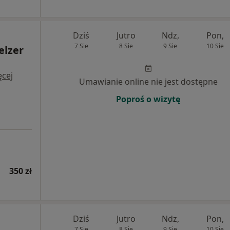
Dziś
Jutro
Ndz,
Pon,
7 Sie
8 Sie
9 Sie
10 Sie
elzer
ęcej
Umawianie online nie jest dostępne
Poproś o wizytę
350 zł
Dziś
Jutro
Ndz,
Pon,
7 Sie
8 Sie
9 Sie
10 Sie