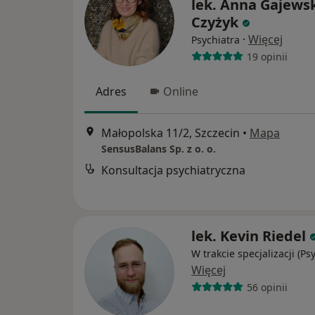
lek. Anna Gajews
Czyżyk
·
Więcej
Psychiatra
19 opinii
Adres
Online
Małopolska 11/2, Szczecin
•
Mapa
SensusBalans Sp. z o. o.
Konsultacja psychiatryczna
lek. Kevin Riedel
W trakcie specjalizacji (Ps
Więcej
56 opinii