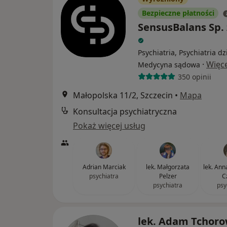
Bezpieczne płatności
SensusBalans Sp. z
Psychiatria, Psychiatria dz
·
Więce
Medycyna sądowa
350 opinii
Małopolska 11/2, Szczecin
•
Mapa
Konsultacja psychiatryczna
Pokaż więcej usług
Adrian Marciak
lek. Małgorzata
lek. An
psychiatra
Pelzer
C
psychiatra
psy
lek. Adam Tchoro