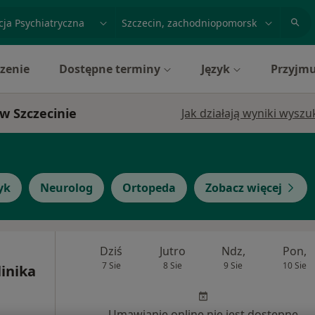
acja, badanie lub nazwisko
miasto lub dzielnica
zenie
Dostępne terminy
Język
Przyjmu
 w Szczecinie
Jak działają wyniki wysz
yk
Neurolog
Ortopeda
Zobacz więcej
Dziś
Jutro
Ndz,
Pon,
7 Sie
8 Sie
9 Sie
10 Sie
inika
Umawianie online nie jest dostępne