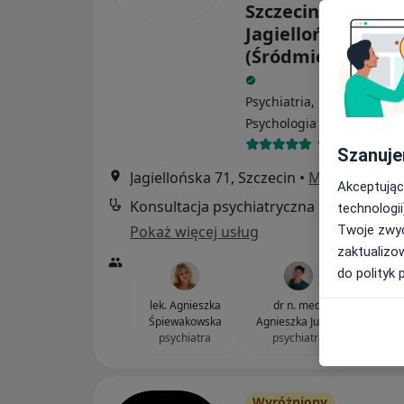
Szczecin, ul.
Jagiellońska 71
(Śródmieście, Ce
Psychiatria, Psychiatria dz
·
Więcej
Psychologia
1 opinia
Szanuje
Jagiellońska 71, Szczecin
•
Mapa
Akceptując
Konsultacja psychiatryczna
technologii
Pokaż więcej usług
Twoje zwyc
zaktualizo
do polityk 
lek. Agnieszka
dr n. med.
lek.
Śpiewakowska
Agnieszka Juszko
Żu
psychiatra
psychiatra
psy
Wyróżniony