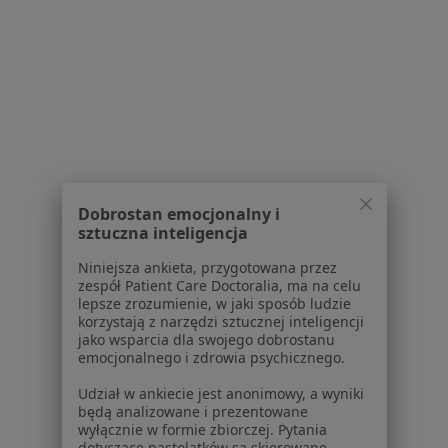
Polityka cookies
Jak działają wyniki wyszukiwania
Dostępność
O nas
Praca
Rekrutujemy!
Partnerzy
Centrum prasowe
Kontakt
Dobrostan emocjonalny i
Dla pacjentów
sztuczna inteligencja
Lekarze
Niniejsza ankieta, przygotowana przez
zespół Patient Care Doctoralia, ma na celu
Placówki medyczne
lepsze zrozumienie, w jaki sposób ludzie
Pytania i odpowiedzi
korzystają z narzędzi sztucznej inteligencji
Usługi i zabiegi
jako wsparcia dla swojego dobrostanu
emocjonalnego i zdrowia psychicznego.
Choroby
Pomoc
Udział w ankiecie jest anonimowy, a wyniki
Aplikacje mobilne
będą analizowane i prezentowane
wyłącznie w formie zbiorczej. Pytania
Blog dla pacjentów
dotyczące nastolatków są skierowane