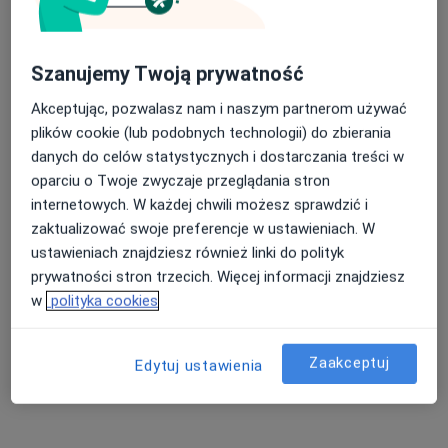
Adrian Szkudlarek
Neurochirurg
Szanujemy Twoją prywatność
Niemcz
Akceptując, pozwalasz nam i naszym partnerom używać
umów wizytę
plików cookie (lub podobnych technologii) do zbierania
Gabriela Kuroska-Walczyna
danych do celów statystycznych i dostarczania treści w
oparciu o Twoje zwyczaje przeglądania stron
Neurochirurg
internetowych. W każdej chwili możesz sprawdzić i
Lublin
zaktualizować swoje preferencje w ustawieniach. W
ustawieniach znajdziesz również linki do polityk
umów wizytę
prywatności stron trzecich. Więcej informacji znajdziesz
Aleksandra Dyrek
w
polityka cookies
Neurochirurg
Tarnów
Zaakceptuj
Edytuj ustawienia
umów wizytę