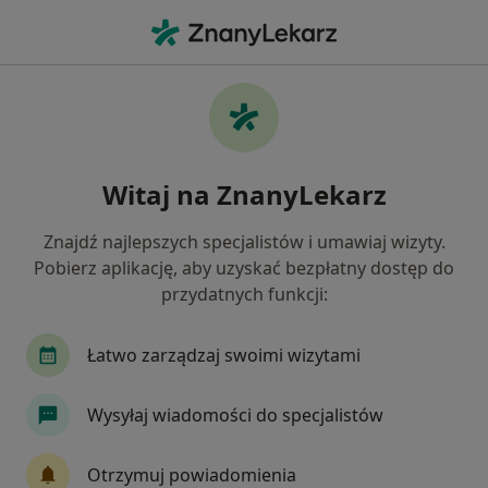
Me
Czego szukasz?
Strona Główna
Usługi
Konsultacja Neurochirurgiczna
Konsultacja neurochirurgiczna -
Witaj na ZnanyLekarz
informacje, specjaliści, pytania i
odpowiedzi
Znajdź najlepszych specjalistów i umawiaj wizyty.
Pobierz aplikację, aby uzyskać bezpłatny dostęp do
przydatnych funkcji:
Łatwo zarządzaj swoimi wizytami
Informacje
Pytania i odpowiedzi
Wysyłaj wiadomości do specjalistów
Eksperci - konsultacja neurochirurgiczna
Otrzymuj powiadomienia