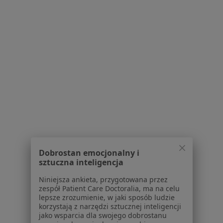
Jaczewskiego 8, Lublin
•
Mapa
Samodzielny Publiczny Szpital Kliniczny Nr 4 w Lublinie
Konsultacja neurochirurgiczna
Brak ceny
Specjalista nie oferuje umawiania online pod tym adresem.
Poproś o wizytę
1
2
Powiązane wyszukiwania
Dobrostan emocjonalny i
sztuczna inteligencja
Usługi w Lublinie
Niniejsza ankieta, przygotowana przez
Konsultacja neurologiczna w Lublinie
zespół Patient Care Doctoralia, ma na celu
lepsze zrozumienie, w jaki sposób ludzie
Konsultacja ginekologiczna w Lublinie
korzystają z narzędzi sztucznej inteligencji
jako wsparcia dla swojego dobrostanu
Konsultacja chirurgiczna w Lublinie