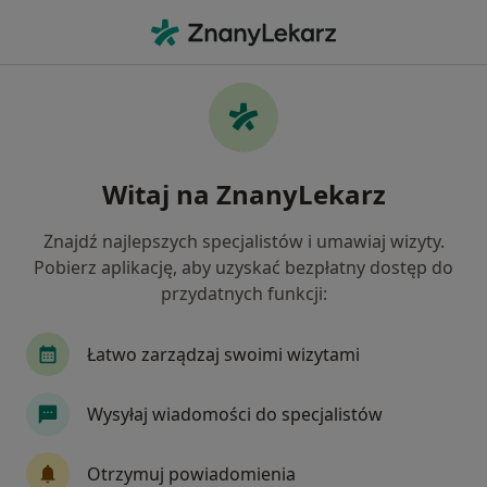
Me
Konsultacja Neurochirurgiczna • Lublin, lubelskie
Filtry
• 1
Ubezpieczenie
Map
Konsultacja neurochirurgiczna specjaliści w
Witaj na ZnanyLekarz
Lublinie
Jak działają wyniki wyszukiwania
Znajdź najlepszych specjalistów i umawiaj wizyty.
Pobierz aplikację, aby uzyskać bezpłatny dostęp do
przydatnych funkcji:
Jakiego specjalisty szukasz?
Neurochirurg
Ortopeda
Chirurg
Łatwo zarządzaj swoimi wizytami
Ginekolog
Radiolog
Zobacz więcej
Wysyłaj wiadomości do specjalistów
Otrzymuj powiadomienia