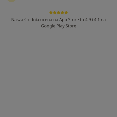
Nasza średnia ocena na App Store to 4.9 i 4.1 na
Google Play Store
Bezpieczne płatności
Jacek Osuchowski
·
Więcej
Neurochirurg
411 opinii
Popularny specjalista: pacjenci chętnie płacą
online
Adres 1
Adres 2
Adres 3
Online
Ludwika Hirszfelda 3/9, Lublin
•
Mapa
NeuroCentrum WIZYTA W GABINECIE
Konsultacja neurochirurgiczna
300 zł