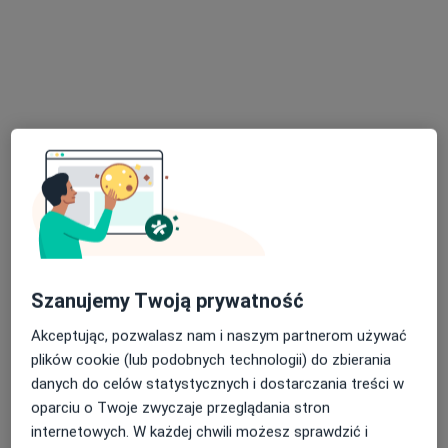
Północna 5 / U02, Lublin
•
Mapa
Centrum Medyczne Północna 5
Konsultacja neurochirurgiczna
350 zł
Specjalista nie oferuje umawiania online pod tym adresem.
Poproś o wizytę
Szanujemy Twoją prywatność
Akceptując, pozwalasz nam i naszym partnerom używać
plików cookie (lub podobnych technologii) do zbierania
danych do celów statystycznych i dostarczania treści w
dr n. med. Robert Kaczmarczyk
oparciu o Twoje zwyczaje przeglądania stron
·
Więcej
Neurochirurg
internetowych. W każdej chwili możesz sprawdzić i