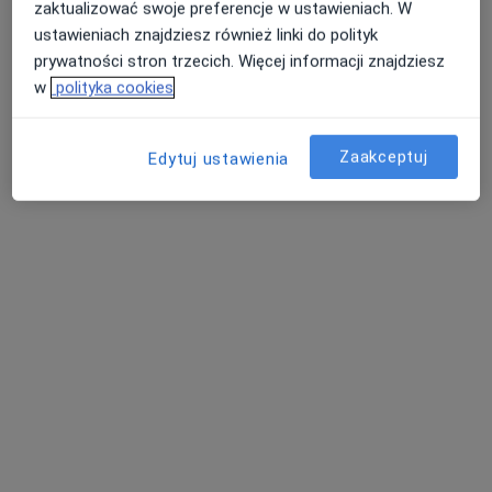
78 opinii
zaktualizować swoje preferencje w ustawieniach. W
ustawieniach znajdziesz również linki do polityk
Adres 1
Adres 2
Adres 3
prywatności stron trzecich. Więcej informacji znajdziesz
w
polityka cookies
Radziwiłłowska 5, Lublin
•
Mapa
Luxmed Lublin - Radziwiłłowska
Zaakceptuj
Edytuj ustawienia
Konsultacja neurochirurgiczna
250 zł
Specjalista nie oferuje umawiania online pod tym adresem.
Poproś o wizytę