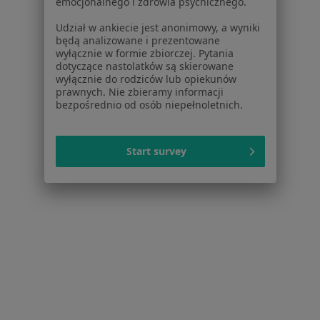
emocjonalnego i zdrowia psychicznego.
Konsultacja ortopedyczna w Lublinie
Udział w ankiecie jest anonimowy, a wyniki
będą analizowane i prezentowane
Konsultacja dermatologiczna w Lublinie
wyłącznie w formie zbiorczej. Pytania
dotyczące nastolatków są skierowane
Więcej (15)
wyłącznie do rodziców lub opiekunów
Więcej w kategorii: Usługi w Lublinie
prawnych. Nie zbieramy informacji
bezpośrednio od osób niepełnoletnich.
Popularne specjalizacje
Psycholodzy w Lublinie
Start survey
Stomatolodzy w Lublinie
Ginekolodzy w Lublinie
Interniści w Lublinie
Chirurdzy w Lublinie
Więcej (15)
Więcej w kategorii: Popularne specjalizacje