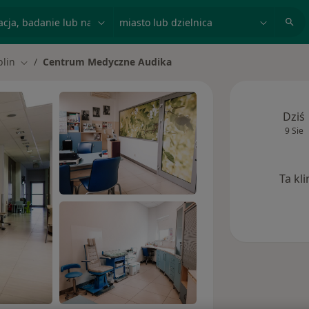
acja, badanie lub nazwisko
miasto lub dzielnica
blin
Centrum Medyczne Audika
iasto
Zmień miasto
Dziś
9 Sie
Ta kl