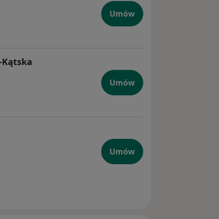
Umów
-Kątska
Umów
Umów