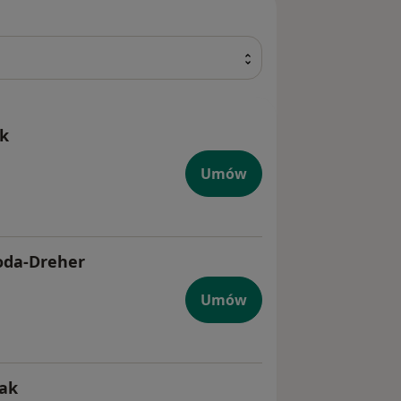
ak
Umów
oda-Dreher
Umów
zak