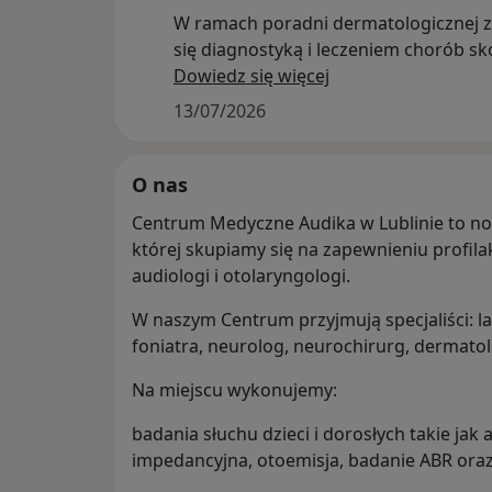
W ramach poradni dermatologicznej 
się diagnostyką i leczeniem chorób sk
włosów oraz paznokci. W ramach kons
Dowiedz się więcej
wykonujemy także badanie dermatosk
13/07/2026
O nas
Centrum Medyczne Audika w Lublinie to 
której skupiamy się na zapewnieniu profilak
audiologi i otolaryngologi.
W naszym Centrum przyjmują specjaliści: la
foniatra, neurolog, neurochirurg, dermato
Na miejscu wykonujemy:
badania słuchu dzieci i dorosłych takie jak
impedancyjna, otoemisja, badanie ABR ora