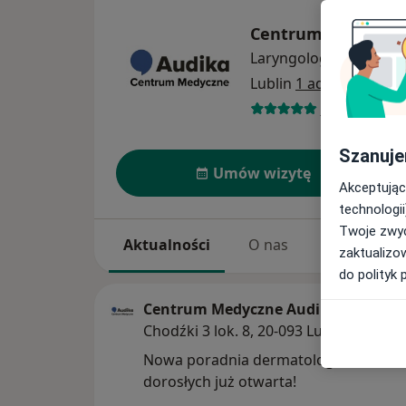
Centrum Medyczne
Laryngologia
więcej
Lublin
1 adres
690 opinii
Szanuje
Umów wizytę
Akceptując
technologii
Twoje zwyc
Aktualności
O nas
Usługi
zaktualizo
do polityk 
Centrum Medyczne Audika
Chodźki 3 lok. 8, 20-093 Lublin
Nowa poradnia dermatologiczna dla dz
dorosłych już otwarta!