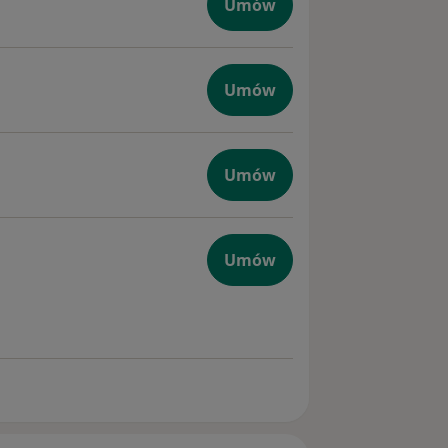
Umów
czna
Umów
na
Umów
czna
Umów
ogiczna