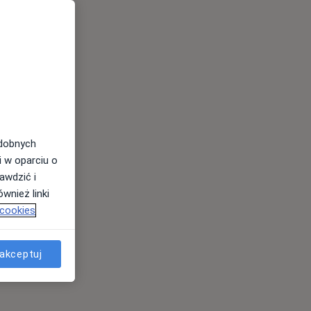
odobnych
i w oparciu o
awdzić i
wnież linki
 cookies
akceptuj