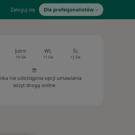
Zaloguj się
Dla profesjonalistów
Jutro
Wt,
Śr,
Czw,
Pt,
10 Sie
11 Sie
12 Sie
13 Sie
14 Si
inika nie udostępnia opcji umawiania
wizyt drogą online