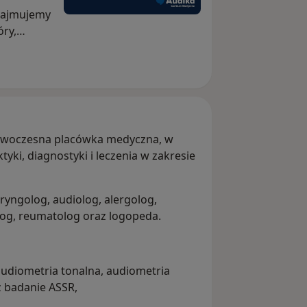
zajmujemy
óry,
ultacji
opia.
nowoczesna placówka medyczna, w
tyki, diagnostyki i leczenia w zakresie
ryngolog, audiolog, alergolog,
log, reumatolog oraz logopeda.
 audiometria tonalna, audiometria
z badanie ASSR,