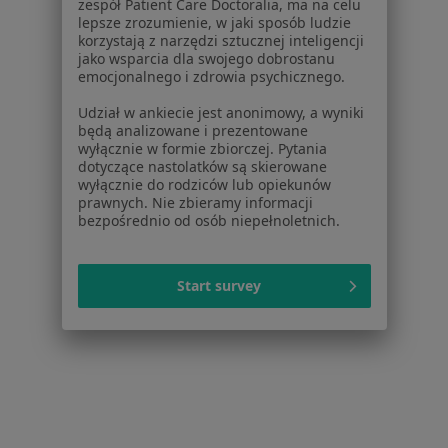
Konsultacja neurologiczna w Lublinie
zespół Patient Care Doctoralia, ma na celu
lepsze zrozumienie, w jaki sposób ludzie
Konsultacja ortopedyczna w Lublinie
korzystają z narzędzi sztucznej inteligencji
jako wsparcia dla swojego dobrostanu
Badania okulistyczne w Lublinie
emocjonalnego i zdrowia psychicznego.
Więcej (15)
Udział w ankiecie jest anonimowy, a wyniki
będą analizowane i prezentowane
Więcej w kategorii: Usługi w Lublinie
wyłącznie w formie zbiorczej. Pytania
dotyczące nastolatków są skierowane
Popularne specjalizacje
wyłącznie do rodziców lub opiekunów
prawnych. Nie zbieramy informacji
Psycholodzy w Lublinie
bezpośrednio od osób niepełnoletnich.
Stomatolodzy w Lublinie
Ginekolodzy w Lublinie
Start survey
Interniści w Lublinie
Chirurdzy w Lublinie
Więcej (15)
Więcej w kategorii: Popularne specjalizacje