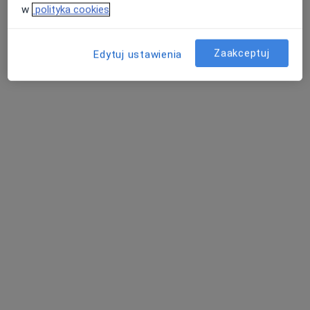
w
polityka cookies
Poproś o wizytę
Zaakceptuj
Edytuj ustawienia
dr n. med. Bożena Dyrka
·
Więcej
Okulista, Okulista dziecięcy
43 opinie
Adres 1
Adres 2
Radziwiłłowska 5, Lublin
•
Mapa
Luxmed Lublin - Radziwiłłowska