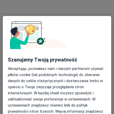
dr n. med. Anna Kuna
·
Więcej
Okulista
Szanujemy Twoją prywatność
15 opinii
Akceptując, pozwalasz nam i naszym partnerom używać
Adres 1
Adres 2
plików cookie (lub podobnych technologii) do zbierania
danych do celów statystycznych i dostarczania treści w
oparciu o Twoje zwyczaje przeglądania stron
Królewska 11, Lublin
•
Mapa
internetowych. W każdej chwili możesz sprawdzić i
Luxmed Lublin - Królewska
zaktualizować swoje preferencje w ustawieniach. W
Konsultacja okulistyczna
250 zł
ustawieniach znajdziesz również linki do polityk
Specjalista nie oferuje umawiania online pod tym adresem.
prywatności stron trzecich. Więcej informacji znajdziesz