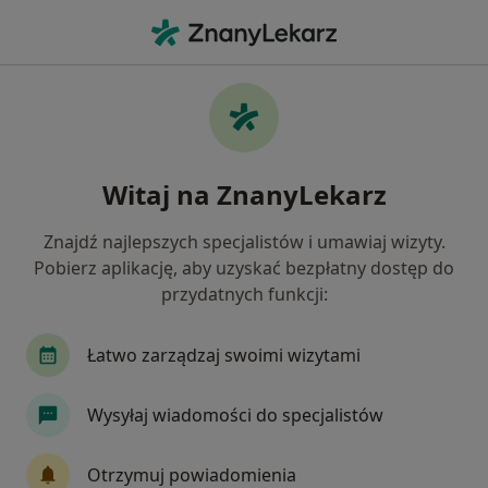
Me
Konsultacja Okulistyczna • Lublin, lubelskie
Filtry
• 1
Ubezpieczenie
Map
Konsultacja okulistyczna specjaliści w
Witaj na ZnanyLekarz
Lublinie
Jak działają wyniki wyszukiwania
Znajdź najlepszych specjalistów i umawiaj wizyty.
Pobierz aplikację, aby uzyskać bezpłatny dostęp do
przydatnych funkcji:
Jakiego specjalisty szukasz?
Okulista
Chirurg
Dermatolog
Gineko
Łatwo zarządzaj swoimi wizytami
Wysyłaj wiadomości do specjalistów
Otrzymuj powiadomienia