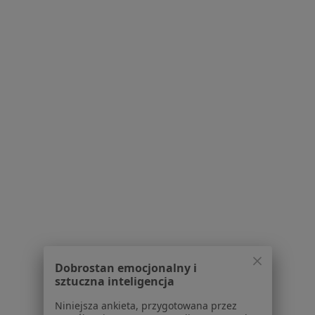
Chodźki 13, Lublin
•
Mapa
Eyemed Mikrochirurgia Oka
Konsultacja okulistyczna
300 zł
Specjalista nie oferuje umawiania online pod tym adresem.
Poproś o wizytę
1
2
3
4
Powiązane wyszukiwania
Usługi w Lublinie
Konsultacja ginekologiczna w Lublinie
Dobrostan emocjonalny i
sztuczna inteligencja
Konsultacja chirurgiczna w Lublinie
Niniejsza ankieta, przygotowana przez