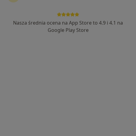
Nasza średnia ocena na App Store to 4.9 i 4.1 na
dr Kazimiera - Róża Mackiewicz-
Google Play Store
Policzkiewicz
·
Więcej
Okulista, Okulista dziecięcy
619 opinii
Staszica 14, Lublin
•
Mapa
Przychodnia Okulistyczna i Szczepień Ochronnych Nieobowiązkowych
Konsultacja okulistyczna
250 zł
Specjalista nie oferuje umawiania online pod tym adresem.
Poproś o wizytę