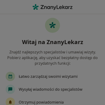
Me
Dermatolog • Zabrze, śląskie
Filtry
Ubezpieczenie
Mapa
Polecani dermatolodzy w Zabrzu
Witaj na ZnanyLekarz
Jak działają wyniki wyszukiwania
Znajdź najlepszych specjalistów i umawiaj wizyty.
Pobierz aplikację, aby uzyskać bezpłatny dostęp do
Wybierz swoje ubezpieczenie
przydatnych funkcji:
Allianz
Compensa
IMed24
INTER Pol
Łatwo zarządzaj swoimi wizytami
Wysyłaj wiadomości do specjalistów
Otrzymuj powiadomienia