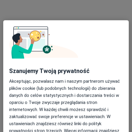
Poproś o wizytę
Szanujemy Twoją prywatność
Bezpieczne płatności
Akceptując, pozwalasz nam i naszym partnerom używać
lek. Aleksandra Hoffmann-Cywińska
plików cookie (lub podobnych technologii) do zbierania
W trakcie specjalizacji (Dermatolog), Lekarz wykonujący
danych do celów statystycznych i dostarczania treści w
·
Więcej
zabiegi medycyny estetycznej
oparciu o Twoje zwyczaje przeglądania stron
80 opinii
internetowych. W każdej chwili możesz sprawdzić i
ulica Srebrna 15, Ruda Śląska
•
Mapa
zaktualizować swoje preferencje w ustawieniach. W
NZOZ Silvermed
ustawieniach znajdziesz również linki do polityk
Konsultacja dermatologiczna
250 zł
prywatności stron trzecich. Więcej informacji znajdziesz