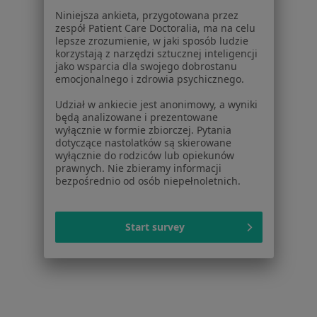
Niniejsza ankieta, przygotowana przez
Dermatolodzy w Gliwicach
zespół Patient Care Doctoralia, ma na celu
lepsze zrozumienie, w jaki sposób ludzie
Dermatolodzy w Sosnowcu
korzystają z narzędzi sztucznej inteligencji
jako wsparcia dla swojego dobrostanu
Dermatolodzy w Bytomiu
emocjonalnego i zdrowia psychicznego.
Dermatolodzy w Tychach
Udział w ankiecie jest anonimowy, a wyniki
będą analizowane i prezentowane
Więcej (14)
wyłącznie w formie zbiorczej. Pytania
Więcej w kategorii: W pobliżu Zabrza
dotyczące nastolatków są skierowane
wyłącznie do rodziców lub opiekunów
Najczęstsze schorzenia
prawnych. Nie zbieramy informacji
bezpośrednio od osób niepełnoletnich.
Atopowe zapalenie skóry Zabrze
łuszczyca Zabrze
Start survey
Trądzik pospolity Zabrze
Trądzik różowaty Zabrze
Choroby skóry Zabrze
Więcej (15)