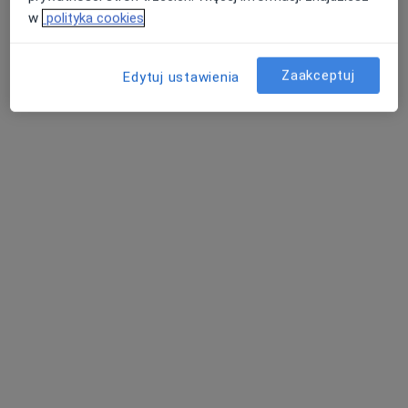
w
polityka cookies
Specjalista nie oferuje umawiania online pod tym adresem.
Poproś o wizytę
Zaakceptuj
Edytuj ustawienia
dr n. med. Małgorzata Maria Pindycka-
Piaszczyńska
·
Więcej
Dermatolog
204 opinie
Władysława Reymonta 19, Zabrze
•
Mapa
PIAMED Centrum Medyczne