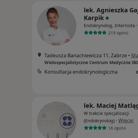
lek. Agnieszka Ga
Karpik
Endokrynolog, Internista
219 opinii
Tadeusza Banachiewicza 11, Zabrze
•
Ma
Wielospecjalistyczne Centrum Medyczne IB
Konsultacja endokrynologiczna
lek. Maciej Matlą
W trakcie specjalizacji
·
Więcej
(Endokrynolog)
16 opinii