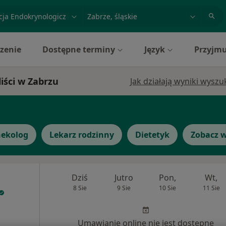
acja, badanie lub nazwisko
miasto lub dzielnica
zenie
Dostępne terminy
Język
Przyjmu
iści w Zabrzu
Jak działają wyniki wysz
nekolog
Lekarz rodzinny
Dietetyk
Zobacz w
Dziś
Jutro
Pon,
Wt,
8 Sie
9 Sie
10 Sie
11 Sie
Umawianie online nie jest dostępne