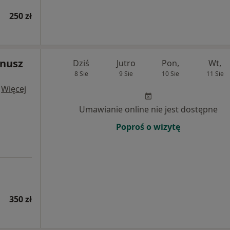
250 zł
anusz
Dziś
Jutro
Pon,
Wt,
8 Sie
9 Sie
10 Sie
11 Sie
·
Więcej
Umawianie online nie jest dostępne
Poproś o wizytę
350 zł