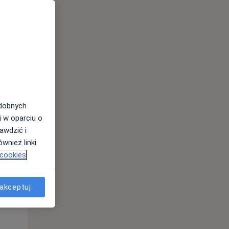
odobnych
Śr,
Czw,
Pt,
i w oparciu o
12 Sie
13 Sie
14 Sie
awdzić i
wnież linki
 cookies
akceptuj