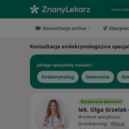
specjaliz
Konsultacje online
Ubezpiec
Konsultacja endokrynologiczna specjal
Jakiego specjalisty szukasz?
Endokrynolog
Internista
Gi
Bezpieczne płatności
lek. Olga Grzelak
W trakcie specjalizacji
·
Więcej
(Endokrynolog)