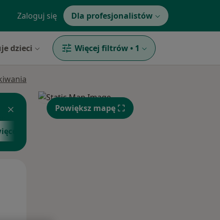
Zaloguj się
Dla profesjonalistów
je dzieci
Więcej filtrów
•
1
ukiwania
Powiększ mapę
ięcej
Śr,
Czw,
Pt,
12 Sie
13 Sie
14 Sie