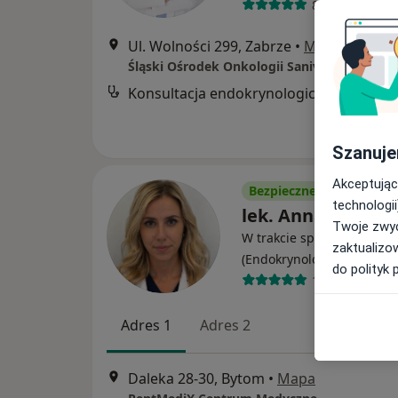
88 opinii
Ul. Wolności 299, Zabrze
•
Mapa
Śląski Ośrodek Onkologii Sanivitas
Konsultacja endokrynologiczna
Szanuje
Akceptując
Bezpieczne płatności
technologii
lek. Anna Lisak-G
Twoje zwyc
W trakcie specjalizacji
zaktualizo
·
Więcej
(Endokrynolog)
do polityk 
10 opinii
Adres 1
Adres 2
Daleka 28-30, Bytom
•
Mapa