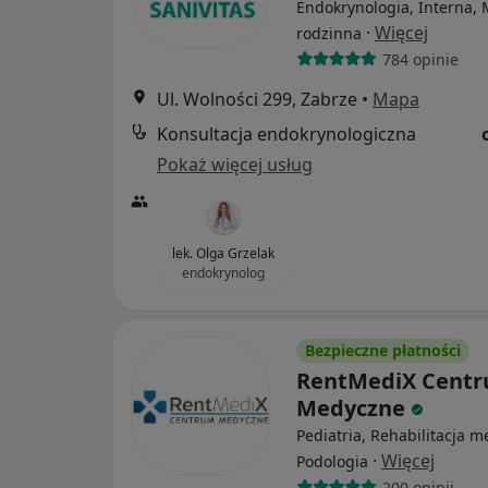
Endokrynologia, Interna,
·
Więcej
rodzinna
784 opinie
Ul. Wolności 299, Zabrze
•
Mapa
Konsultacja endokrynologiczna
Pokaż więcej usług
lek. Olga Grzelak
endokrynolog
Bezpieczne płatności
RentMediX Cent
Medyczne
Pediatria, Rehabilitacja 
·
Więcej
Podologia
200 opinii