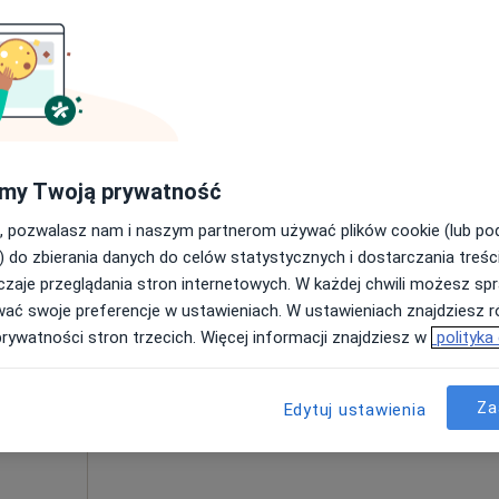
Poproś o wizytę
od 250 zł
my Twoją prywatność
, pozwalasz nam i naszym partnerom używać plików cookie (lub p
Dziś
Jutro
Pon,
Wt,
) do zbierania danych do celów statystycznych i dostarczania treśc
8 Sie
9 Sie
10 Sie
11 Sie
roch
zaje przeglądania stron internetowych. W każdej chwili możesz spr
wać swoje preferencje w ustawieniach. W ustawieniach znajdziesz ró
Umawianie online nie jest dostępne
prywatności stron trzecich. Więcej informacji znajdziesz w
polityka
Poproś o wizytę
Za
Edytuj ustawienia