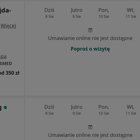
jda-
Dziś
Jutro
Pon,
Wt,
8 Sie
9 Sie
10 Sie
11 Sie
·
Więcej
Umawianie online nie jest dostępne
Poproś o wizytę
pa
ISMED
od 350 zł
g
Dziś
Jutro
Pon,
Wt,
8 Sie
9 Sie
10 Sie
11 Sie
Umawianie online nie jest dostępne