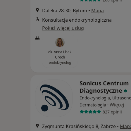
Daleka 28-30, Bytom
•
Mapa
Konsultacja endokrynologiczna
Pokaż więcej usług
lek. Anna Lisak-
Groch
endokrynolog
Sonicus Centrum
Diagnostyczne
Endokrynologia, Ultrasono
·
Więcej
Dermatologia
827 opinii
Zygmunta Krasińskiego 8, Zabrze
•
Map