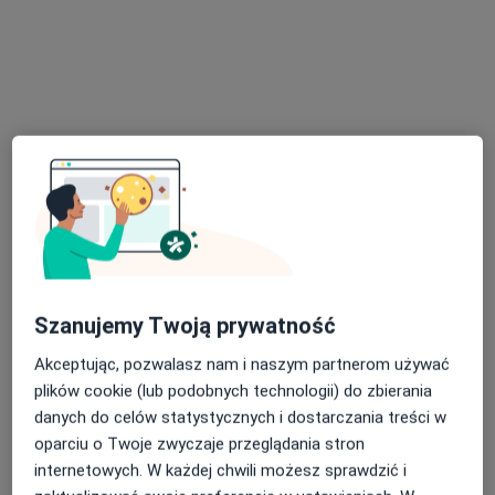
Poproś o wizytę
Bezpieczne płatności
lek. Olga Grzelak
Szanujemy Twoją prywatność
·
Więcej
W trakcie specjalizacji (Endokrynolog)
88 opinii
Akceptując, pozwalasz nam i naszym partnerom używać
plików cookie (lub podobnych technologii) do zbierania
Ul. Wolności 299, Zabrze
•
Mapa
danych do celów statystycznych i dostarczania treści w
Śląski Ośrodek Onkologii Sanivitas
oparciu o Twoje zwyczaje przeglądania stron
Konsultacja endokrynologiczna + USG
300 zł
internetowych. W każdej chwili możesz sprawdzić i
Specjalista nie oferuje umawiania online pod tym adresem.