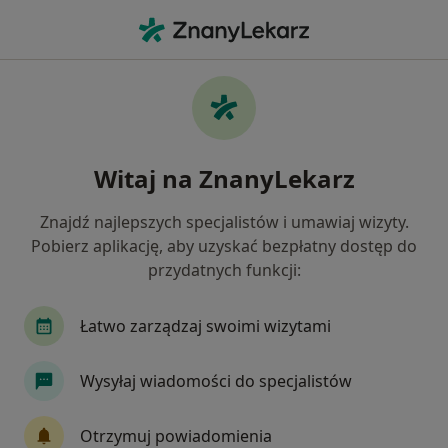
Me
Usg • Zabrze, śląskie
Filtry
• 1
Ubezpieczenie
Map
USG specjaliści w Zabrzu
Witaj na ZnanyLekarz
Jak działają wyniki wyszukiwania
Znajdź najlepszych specjalistów i umawiaj wizyty.
Pobierz aplikację, aby uzyskać bezpłatny dostęp do
Jaką wizytę chcesz umówić?
przydatnych funkcji:
USG tarczycy
USG jamy brzusznej
USG wę
Łatwo zarządzaj swoimi wizytami
Wysyłaj wiadomości do specjalistów
Otrzymuj powiadomienia