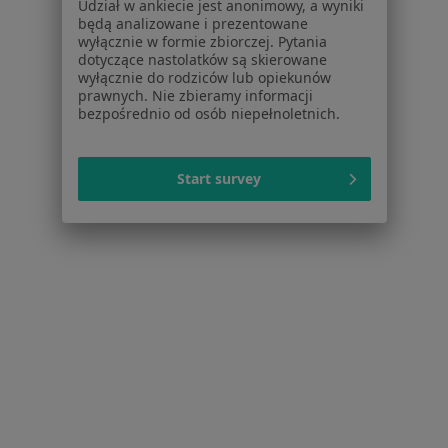
Udział w ankiecie jest anonimowy, a wyniki
Leczenie kanałowe w Zabrzu
będą analizowane i prezentowane
wyłącznie w formie zbiorczej. Pytania
Wypełnienie kompozytowe w Zabrzu
dotyczące nastolatków są skierowane
wyłącznie do rodziców lub opiekunów
Więcej (15)
prawnych. Nie zbieramy informacji
Więcej w kategorii: Usługi w Zabrzu
bezpośrednio od osób niepełnoletnich.
Popularne specjalizacje
Interniści w Zabrzu
Start survey
Stomatolodzy w Zabrzu
Pediatrzy w Zabrzu
Kardiolodzy w Zabrzu
Chirurdzy w Zabrzu
Więcej (15)
Więcej w kategorii: Popularne specjalizacje
Strona Główna
Usługi I Zabiegi
Usg
Zabrze
Zmień miasto
Zmień m