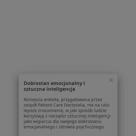
Wolności 311, Zabrze
•
Mapa
Centrum Medyczne 311
Iniekcja pod kontrolą USG
od 150 zł
Specjalista nie oferuje umawiania online pod tym adresem.
Poproś o wizytę
1
2
3
4
5
6
Dobrostan emocjonalny i
Powiązane wyszukiwania
sztuczna inteligencja
Usługi w Zabrzu
Niniejsza ankieta, przygotowana przez
zespół Patient Care Doctoralia, ma na celu
Konsultacja stomatologiczna w Zabrzu
lepsze zrozumienie, w jaki sposób ludzie
korzystają z narzędzi sztucznej inteligencji
Leczenie próchnicy w Zabrzu
jako wsparcia dla swojego dobrostanu
emocjonalnego i zdrowia psychicznego.
Konsultacja protetyczna w Zabrzu