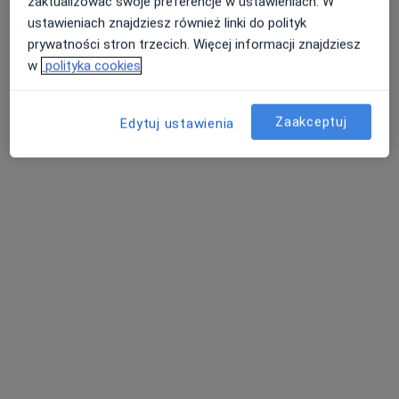
zaktualizować swoje preferencje w ustawieniach. W
ustawieniach znajdziesz również linki do polityk
Poproś o wizytę
prywatności stron trzecich. Więcej informacji znajdziesz
w
polityka cookies
Zaakceptuj
Edytuj ustawienia
Bezpieczne płatności
lek. Karolina Jędrych
·
Więcej
W trakcie specjalizacji (Radiolog)
23 opinie
Ul. Wolności 299, Zabrze
•
Mapa
Śląski Ośrodek Onkologii Sanivitas
USG tarczycy
180 zł