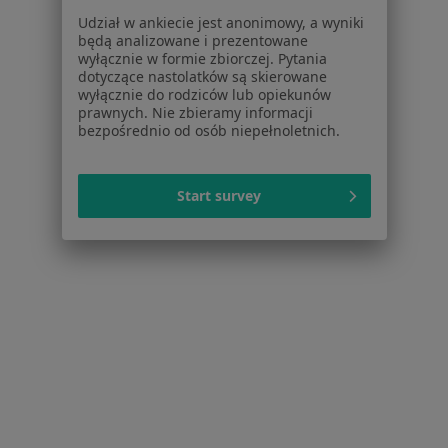
Więcej (15)
Udział w ankiecie jest anonimowy, a wyniki
Więcej w kategorii: Usługi w Kielcach
będą analizowane i prezentowane
wyłącznie w formie zbiorczej. Pytania
Popularne specjalizacje
dotyczące nastolatków są skierowane
wyłącznie do rodziców lub opiekunów
Stomatolodzy w Kielcach
prawnych. Nie zbieramy informacji
bezpośrednio od osób niepełnoletnich.
Interniści w Kielcach
Psycholodzy w Kielcach
Start survey
Chirurdzy w Kielcach
Ginekolodzy w Kielcach
Więcej (15)
Więcej w kategorii: Popularne specjalizacje
Strona Główna
Usługi I Zabiegi
Interwencja Kryzysowa
Kielce
Zmień miasto
Zmień miasto