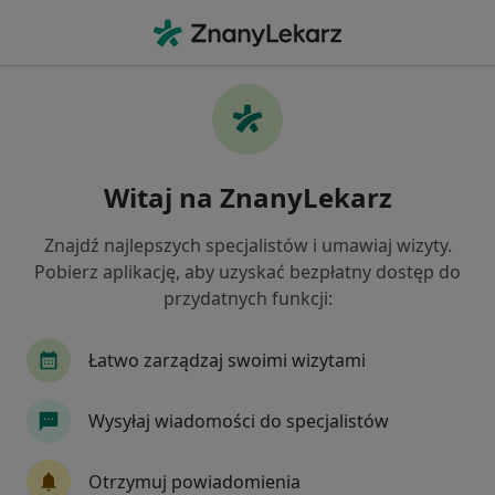
Me
Interwencja Kryzysowa • Kielce, świętokrzyskie
Filtry
• 1
Ubezpieczenie
Map
Interwencja kryzysowa specjaliści w
Witaj na ZnanyLekarz
Kielcach
Jak działają wyniki wyszukiwania
Znajdź najlepszych specjalistów i umawiaj wizyty.
Pobierz aplikację, aby uzyskać bezpłatny dostęp do
przydatnych funkcji:
Jakiego specjalisty szukasz?
Psycholog
Psychoterapeuta
Psycholog dz
Łatwo zarządzaj swoimi wizytami
Wysyłaj wiadomości do specjalistów
Otrzymuj powiadomienia