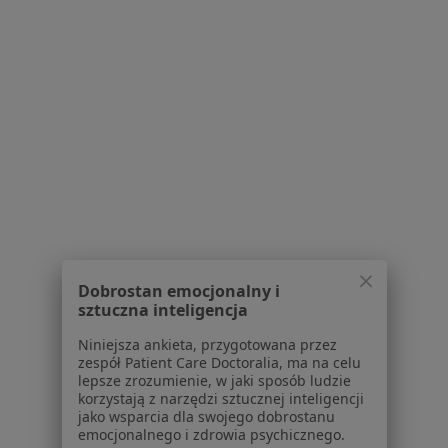
Brak dostępnych specjalistów z wolnymi terminami w tym centrum medycznym.
Pokaż profil
1
2
3
Powiązane wyszukiwania
Usługi w Kielcach
Konsultacja psychologiczna w Kielcach
Psychoedukacja w Kielcach
Dobrostan emocjonalny i
sztuczna inteligencja
Poradnictwo psychologiczne w Kielcach
Niniejsza ankieta, przygotowana przez
Psychoterapia indywidualna w Kielcach
zespół Patient Care Doctoralia, ma na celu
lepsze zrozumienie, w jaki sposób ludzie
Konsultacja psychologiczna (pierwsza wizyta) w
korzystają z narzędzi sztucznej inteligencji
jako wsparcia dla swojego dobrostanu
Kielcach
emocjonalnego i zdrowia psychicznego.