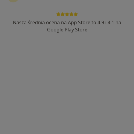
Nasza średnia ocena na App Store to 4.9 i 4.1 na
Google Play Store
Bezpieczne płatności
mgr Wojciech Kopytek
·
Więcej
Psycholog, Psychoterapeuta, Psycholog dziecięcy
259 opinii
Popularny specjalista: pacjenci chętnie płacą
online
Adres 1
Adres 2
Online
Złota 23, Kielce
•
Mapa
Studio Nowych Możliwości Pracownia Psychologiczna Wojciech Kopytek
Interwencja kryzysowa
250 zł
Specjalista nie oferuje umawiania online pod tym adresem.