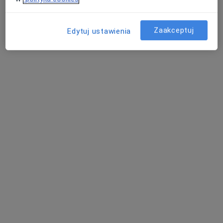
Centrum Harmonii Emocjonalnej
Interwencja kryzysowa
200 zł
Zaakceptuj
Edytuj ustawienia
Specjalista nie oferuje umawiania online pod tym adresem.
Poproś o wizytę
mgr Aleksandra Krzos
·
Więcej
Psycholog
Oskara Kolberga 11, Kielce
•
Mapa
Centrum Terapii ALMA