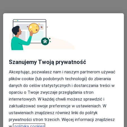
Gabinet Psychologiczno-Terapeutyczny EmpatiA
Interwencja kryzysowa
200 zł
Specjalista nie oferuje umawiania online pod tym adresem.
Poproś o wizytę
Szanujemy Twoją prywatność
Akceptując, pozwalasz nam i naszym partnerom używać
plików cookie (lub podobnych technologii) do zbierania
danych do celów statystycznych i dostarczania treści w
oparciu o Twoje zwyczaje przeglądania stron
mgr Małgorzata Kuleta
internetowych. W każdej chwili możesz sprawdzić i
·
Więcej
Psycholog, Psychoterapeuta, Psychotraumatolog
zaktualizować swoje preferencje w ustawieniach. W
125 opinii
ustawieniach znajdziesz również linki do polityk
prywatności stron trzecich. Więcej informacji znajdziesz
Warszawska 6, Kielce
•
Mapa
w
polityka cookies