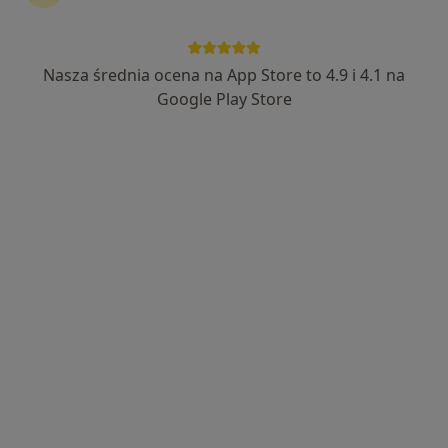
Nasza średnia ocena na App Store to 4.9 i 4.1 na
Google Play Store
Bezpieczne płatności
mgr Klaudia Słoma
·
Więcej
Psychoterapeuta, Psycholog
10 opinii
Juliusza Słowackiego 16, Kielce
•
Mapa
Gabinet Psychoterapii Klaudia Słoma
Konsultacja psychoterapeutyczna
190 zł
Specjalista nie oferuje umawiania online pod tym adresem.
Poproś o wizytę