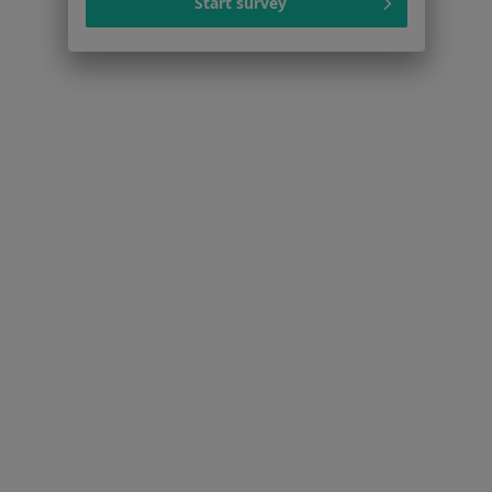
Start survey
Strona Główna
Usługi I Zabiegi
Konsultacja Psychoterapeutyczna
Kielce
Zmień miasto
Zmień miasto
Serwis
Regulamin
Polityka prywatności pacjentów
Polityka prywatności profesjonalistów
Polityka prywatności dla profesjonalistów, których
dane pozyskaliśmy samodzielnie
Polityka cookies
Jak działają wyniki wyszukiwania
Dostępność