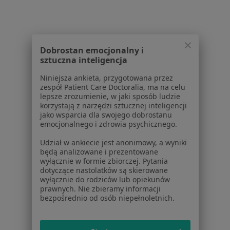
Psychoterapia indywidualna w Kielcach
Psychoterapia w Kielcach
Psychoedukacja w Kielcach
Dobrostan emocjonalny i
Interwencja kryzysowa w Kielcach
sztuczna inteligencja
Więcej (15)
Niniejsza ankieta, przygotowana przez
zespół Patient Care Doctoralia, ma na celu
Więcej w kategorii: Usługi w Kielcach
lepsze zrozumienie, w jaki sposób ludzie
korzystają z narzędzi sztucznej inteligencji
Popularne specjalizacje
jako wsparcia dla swojego dobrostanu
Stomatolodzy w Kielcach
emocjonalnego i zdrowia psychicznego.
Interniści w Kielcach
Udział w ankiecie jest anonimowy, a wyniki
będą analizowane i prezentowane
Psycholodzy w Kielcach
wyłącznie w formie zbiorczej. Pytania
dotyczące nastolatków są skierowane
Chirurdzy w Kielcach
wyłącznie do rodziców lub opiekunów
prawnych. Nie zbieramy informacji
Ginekolodzy w Kielcach
bezpośrednio od osób niepełnoletnich.
Więcej (15)
Więcej w kategorii: Popularne specjalizacje