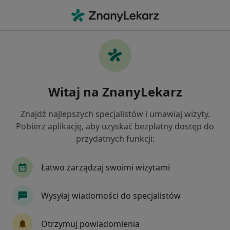
Me
Konsultacja Psychoterapeutyczna • Kielce, świętokrzyskie
Filtry
• 1
Mapa
Konsultacja psychoterapeutyczna
Witaj na ZnanyLekarz
specjaliści w Kielcach
Jak działają wyniki wyszukiwania
Znajdź najlepszych specjalistów i umawiaj wizyty.
Pobierz aplikację, aby uzyskać bezpłatny dostęp do
przydatnych funkcji:
Jakiego specjalisty szukasz?
Psychoterapeuta
Psycholog
Fizjoterapeu
Łatwo zarządzaj swoimi wizytami
Wysyłaj wiadomości do specjalistów
Otrzymuj powiadomienia