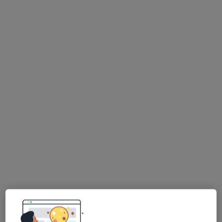
Bezpieczne płatności
mgr Sylwia Cielibała
·
Więcej
Psychoterapeuta
35 opinii
ul. Wesoła 51/318A, Kielce
•
Mapa
Gabinet Psychoterapii i Terapii Uzależnień
Konsultacja psychoterapeutyczna
200 zł
Specjalista nie oferuje umawiania online pod tym adresem.