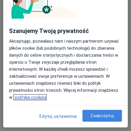
Poproś o wizytę
Szanujemy Twoją prywatność
Akceptując, pozwalasz nam i naszym partnerom używać
plików cookie (lub podobnych technologii) do zbierania
danych do celów statystycznych i dostarczania treści w
oparciu o Twoje zwyczaje przeglądania stron
mgr Agnieszka Pietras
internetowych. W każdej chwili możesz sprawdzić i
·
Więcej
Psychoterapeuta
zaktualizować swoje preferencje w ustawieniach. W
22 opinie
ustawieniach znajdziesz również linki do polityk
prywatności stron trzecich. Więcej informacji znajdziesz
Wesoła 51 pokój 414 piętro 4, Kielce
•
Mapa
w
polityka cookies
Gabinet psychoterapii Agnieszka Pietras
Konsultacja psychoterapeutyczna
200 zł
Zaakceptuj
Edytuj ustawienia
Specjalista nie oferuje umawiania online pod tym adresem.
Poproś o wizytę