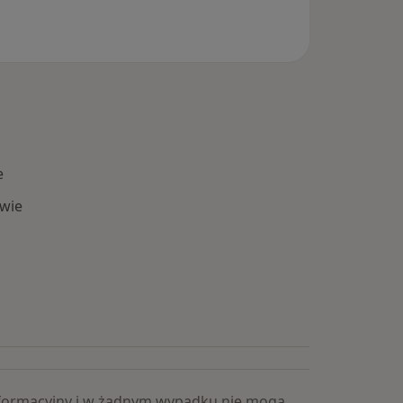
e
wie
Popularne specjalizacje
 informacyjny i w żadnym wypadku nie mogą