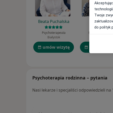
Akceptując
technologii
Twoje zwyc
Beata Puchalska
Joanna Fila
zaktualizo
do polityk 
Psychoterapeuta
Psychoterapeuta
Białystok
Gdynia
umów wizytę
umów wizy
Psychoterapia rodzinna – pytania
Nasi lekarze i specjaliści odpowiedzieli n