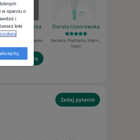
odobnych
i w oparciu o
awdzić i
łgorzata Lewicka
Dorota Ussorowska
wnież linki
 cookies
cholog, Psychoterapeuta
Geriatra, Psychiatra, Internista
Bytom
Sopot
akceptuj
umów wizytę
Zadaj pytanie