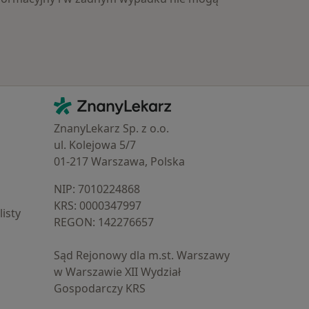
Kontakt
ZnanyLekarz - Strona główna
ZnanyLekarz Sp. z o.o.
ul. Kolejowa 5/7
01-217 Warszawa, Polska
NIP: ⁠7010224868
KRS: ⁠0000347997
isty
REGON: ⁠142276657
Sąd Rejonowy dla m.st. Warszawy
w Warszawie XII Wydział
Gospodarczy KRS