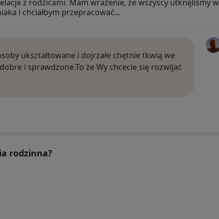
elacje z rodzicami. Mam wrażenie, że wszyscy utknęliśmy
źniaka i chciałbym przepracować…
 osoby ukształtowane i dojrzałe chętnie tkwią we
obre i sprawdzone.To że Wy chcecie się rozwijać
pia rodzinna?