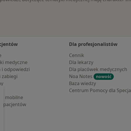
cjentów
Dla profesjonalistów
e
Cennik
ki medyczne
Dla lekarzy
a i odpowiedzi
Dla placówek medycznych
i zabiegi
Noa Notes
nowość
by
Baza wiedzy
Centrum Pomocy dla Specjal
cje mobilne
la pacjentów