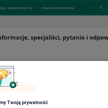
acja, badanie lub nazwisko
miasto lub dzielnica
formacje, specjaliści, pytania i odpow
my Twoją prywatność