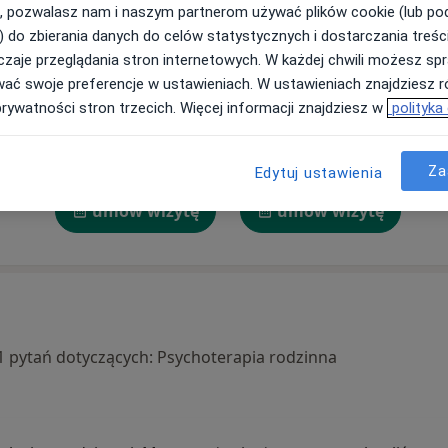
, pozwalasz nam i naszym partnerom używać plików cookie (lub p
) do zbierania danych do celów statystycznych i dostarczania treśc
zaje przeglądania stron internetowych. W każdej chwili możesz spr
Marlena
Grażyna
Ma
wać swoje preferencje w ustawieniach. W ustawieniach znajdziesz ró
Klimankowicz
Lewandowska
prywatności stron trzecich. Więcej informacji znajdziesz w
polityka
Psy
Psychoterapeuta
Psychoterapeuta
Za
Poznań
Warszawa
Edytuj ustawienia
tę
umów wizytę
umów wizytę
a 1 pytań dotyczących: Psychoterapia rodzinna