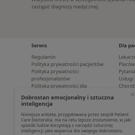
zastąpić diagnozy medycznej.
Serwis
Dla pa
Regulamin
Lekarz
Polityka prywatności pacjentów
Placów
Polityka prywatności
Pytani
profesjonalistów
Usługi 
Polityka prywatności dla
Choro
profesjonalistów, których dane
Pomoc
Dobrostan emocjonalny i sztuczna
pozyskaliśmy samodzielnie
Aplika
inteligencja
Polityka cookies
Blog d
Niniejsza ankieta, przygotowana przez zespół Patient
Jak działają wyniki wyszukiwania
Care Doctoralia, ma na celu lepsze zrozumienie, w jaki
Dostępność
sposób ludzie korzystają z narzędzi sztucznej
O nas
inteligencji jako wsparcia dla swojego dobrostanu