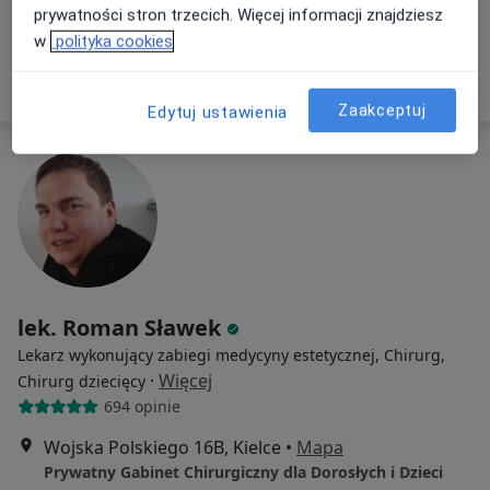
prywatności stron trzecich. Więcej informacji znajdziesz
Brak dostępnych specjalistów z wolnymi terminami w tym centrum medycznym.
w
polityka cookies
Pokaż profil
Zaakceptuj
Edytuj ustawienia
lek. Roman Sławek
Lekarz wykonujący zabiegi medycyny estetycznej, Chirurg,
·
Więcej
Chirurg dziecięcy
694 opinie
Wojska Polskiego 16B, Kielce
•
Mapa
Prywatny Gabinet Chirurgiczny dla Dorosłych i Dzieci