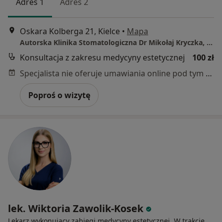
Adres 1
Adres 2
Oskara Kolberga 21, Kielce
•
Mapa
Autorska Klinika Stomatologiczna Dr Mikołaj Kryczka, Botox Clinic Kielce
Konsultacja z zakresu medycyny estetycznej
100 zł
Specjalista nie oferuje umawiania online pod tym adresem.
Poproś o wizytę
lek. Wiktoria Zawolik-Kosek
Lekarz wykonujący zabiegi medycyny estetycznej, W trakcie