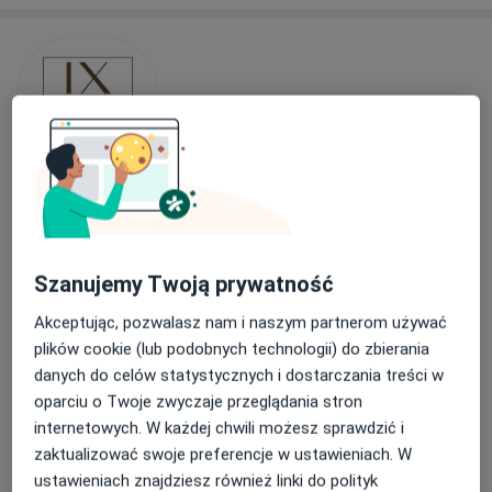
IX Wieków Gabinety Lekarskie
·
Więcej
Medycyna estetyczna, Psychologia, Kardiologia
688 opinii
Szanujemy Twoją prywatność
aleja IX Wieków Kielc 4a/1, Kielce
•
Mapa
Akceptując, pozwalasz nam i naszym partnerom używać
Konsultacja z zakresu medycyny estetycznej
200 zł
plików cookie (lub podobnych technologii) do zbierania
danych do celów statystycznych i dostarczania treści w
oparciu o Twoje zwyczaje przeglądania stron
internetowych. W każdej chwili możesz sprawdzić i
lek. Michalina
lek. Joanna
zaktualizować swoje preferencje w ustawieniach. W
Zagańczyk-Bączek
Najkowska
nefrolog
ustawieniach znajdziesz również linki do polityk