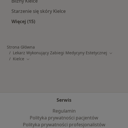
Blizny Kielce
Starzenie się skóry Kielce
Więcej (15)
Więcej w kategorii: Najczęstsze schorzenia
Strona Główna
Lekarz Wykonujący Zabiegi Medycyny Estetycznej
Zmień mi
Kielce
Zmień miasto
Serwis
Regulamin
Polityka prywatności pacjentów
Polityka prywatności profesjonalistów