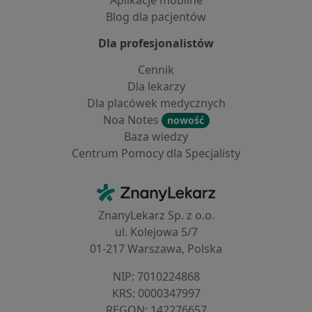
Aplikacje mobilne
Blog dla pacjentów
Dla profesjonalistów
Cennik
Dla lekarzy
Dla placówek medycznych
Noa Notes
nowość
Baza wiedzy
Centrum Pomocy dla Specjalisty
Kontakt
ZnanyLekarz - Strona główna
ZnanyLekarz Sp. z o.o.
ul. Kolejowa 5/7
01-217 Warszawa, Polska
NIP: ⁠7010224868
KRS: ⁠0000347997
REGON: ⁠142276657