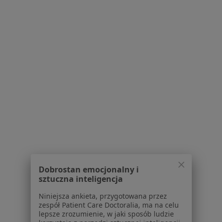
lek. dent. Mateusz Górka
·
Więcej
Stomatolog
10 opinii
Adres 1
Adres 2
Karczówkowska 45, Kielce
•
Mapa
Centrum Medyczne Zdrowie
Chirurgia stomatologiczna
od 200 zł
Dobrostan emocjonalny i
sztuczna inteligencja
Specjalista nie oferuje umawiania online pod tym adresem.
Niniejsza ankieta, przygotowana przez
Poproś o wizytę
zespół Patient Care Doctoralia, ma na celu
lepsze zrozumienie, w jaki sposób ludzie