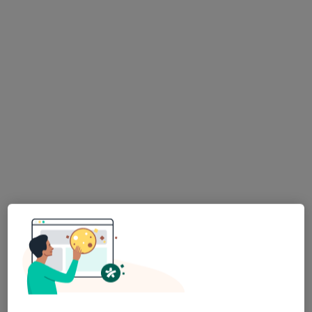
Bezpieczne płatności
lek. dent. Ewa Milewska-Kowalczyk
·
Więcej
Stomatolog
137 opinii
Klonowa 67/106, Kielce
•
Mapa
"SMARTDENT" Gabinet Stomatologiczny
Konsultacja stomatologiczna
od 200 zł
Specjalista nie oferuje umawiania online pod tym adresem.
Poproś o wizytę