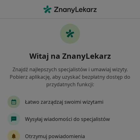
Me
Stomatolog • Kielce, świętokrzyskie
Filtry
Ubezpieczenie
Mapa
Polecani stomatolodzy w Kielcach
Witaj na ZnanyLekarz
Jak działają wyniki wyszukiwania
Znajdź najlepszych specjalistów i umawiaj wizyty.
Pobierz aplikację, aby uzyskać bezpłatny dostęp do
Wybierz swoje ubezpieczenie
przydatnych funkcji:
NFZ
Łatwo zarządzaj swoimi wizytami
Wysyłaj wiadomości do specjalistów
Otrzymuj powiadomienia