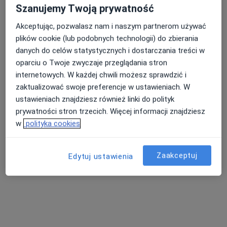
Szanujemy Twoją prywatność
Akceptując, pozwalasz nam i naszym partnerom używać
plików cookie (lub podobnych technologii) do zbierania
danych do celów statystycznych i dostarczania treści w
oparciu o Twoje zwyczaje przeglądania stron
internetowych. W każdej chwili możesz sprawdzić i
zaktualizować swoje preferencje w ustawieniach. W
ustawieniach znajdziesz również linki do polityk
lek. dent. Anna Kwiecińska-Pastuszka
prywatności stron trzecich. Więcej informacji znajdziesz
w
polityka cookies
Stomatolog, Lekarz wykonujący zabiegi medycyny estetycznej
·
Więcej
306 opinii
Zaakceptuj
Edytuj ustawienia
Zagnańska 78a LU1, Kielce
•
Mapa
AVI-DENT
Konsultacja stomatologiczna
200 zł
Specjalista nie oferuje umawiania online pod tym adresem.