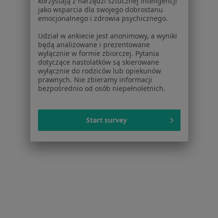
korzystają z narzędzi sztucznej inteligencji
jako wsparcia dla swojego dobrostanu
emocjonalnego i zdrowia psychicznego.
1
2
3
4
5
...
17
Udział w ankiecie jest anonimowy, a wyniki
Powiązane wyszukiwania
|
Oferty pracy - Stomatolog
będą analizowane i prezentowane
wyłącznie w formie zbiorczej. Pytania
W pobliżu Kielc
dotyczące nastolatków są skierowane
wyłącznie do rodziców lub opiekunów
Stomatolodzy w Starachowicach
prawnych. Nie zbieramy informacji
bezpośrednio od osób niepełnoletnich.
Stomatolodzy w Skarżysku-Kamiennej
Stomatolodzy w Końskich
Start survey
Stomatolodzy w Jędrzejowie
Stomatolodzy w Busku-Zdroju
Więcej (13)
Więcej w kategorii: W pobliżu Kielc
Najczęstsze schorzenia
Próchnica Kielce