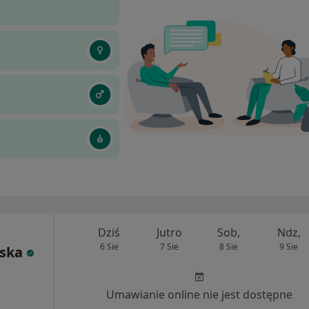
Dziś
Jutro
Sob,
Ndz,
6 Sie
7 Sie
8 Sie
9 Sie
ska
Umawianie online nie jest dostępne