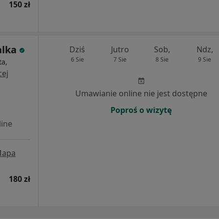
150 zł
alka
Dziś
Jutro
Sob,
Ndz,
6 Sie
7 Sie
8 Sie
9 Sie
ta,
cej
Umawianie online nie jest dostępne
Poproś o wizytę
ine
apa
180 zł