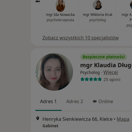
mgr Ida Nowacka
mgr Wiktoria Kruk
mgr A
psychoterapeuta
psycholog
P
psy
Zobacz wszystkich 10 specjalistów
Bezpieczne płatności
mgr Klaudia Dług
·
Więcej
Psycholog
25 opinii
Adres 1
Adres 2
Online
Henryka Sienkiewicza 66, Kielce
•
Mapa
Gabinet