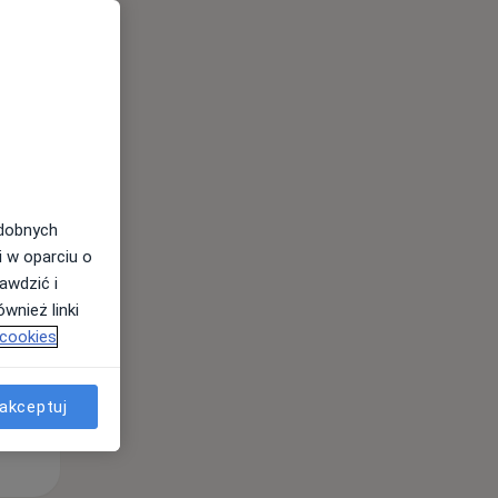
Pon,
Wt,
Śr,
10 Sie
11 Sie
12 Sie
odobnych
i w oparciu o
awdzić i
wnież linki
 cookies
akceptuj