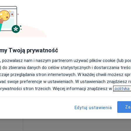
200 zł
Dziś
Jutro
Sob,
Ndz,
6 Sie
7 Sie
8 Sie
9 Sie
kło
my Twoją prywatność
·
Więcej
, pozwalasz nam i naszym partnerom używać plików cookie (lub p
Umawianie online nie jest dostępne
) do zbierania danych do celów statystycznych i dostarczania treśc
Poproś o wizytę
zaje przeglądania stron internetowych. W każdej chwili możesz spr
wać swoje preferencje w ustawieniach. W ustawieniach znajdziesz ró
prywatności stron trzecich. Więcej informacji znajdziesz w
polityka
Za
Edytuj ustawienia
250 zł