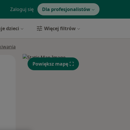
Zaloguj się
Dla profesjonalistów
je dzieci
Więcej filtrów
ukiwania
Pon,
Wt,
Śr,
Powiększ mapę
10 Sie
11 Sie
12 Sie