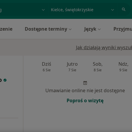
acja, badanie lub nazwisko
miasto lub dzielnica
zenie
Dostępne terminy
Język
Przyjmu
Jak działają wyniki wysz
Dziś
Jutro
Sob,
Ndz,
6 Sie
7 Sie
8 Sie
9 Sie
o
Umawianie online nie jest dostępne
Poproś o wizytę