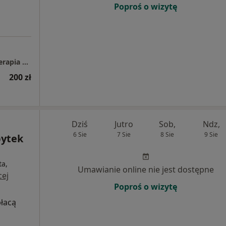
Poproś o wizytę
Czuła Równowaga Aneta Ceglińska Psychoterapia Poznawczo-Behawioralna dzieci i dorosłych
200 zł
Dziś
Jutro
Sob,
Ndz,
6 Sie
7 Sie
8 Sie
9 Sie
pytek
ta,
Umawianie online nie jest dostępne
cej
Poproś o wizytę
płacą