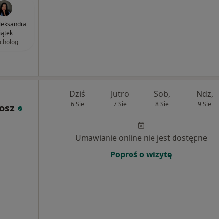
leksandra
iątek
cholog
Dziś
Jutro
Sob,
Ndz,
6 Sie
7 Sie
8 Sie
9 Sie
osz
Umawianie online nie jest dostępne
Poproś o wizytę