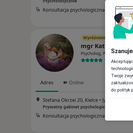
PsycHolistycznie
Konsultacja psychologiczna
Wyróżniony
mgr Katarzyna Wi
Szanuje
Psycholog, Psychoonkolog
136 opinii
Akceptując
technologii
Twoje zwyc
Adres
Online
zaktualizo
do polityk 
Stefana Okrzei 20, Kielce
•
Mapa
Prywatny gabinet psychologiczny
Konsultacja psychologiczna