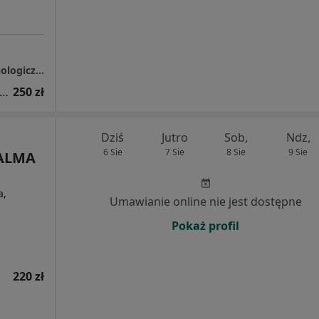
Studio Nowych Możliwości Pracownia Psychologiczna Wojciech Kopytek
sultacja psychologiczna (pierwsza wizyta)
250 zł
Dziś
Jutro
Sob,
Ndz,
6 Sie
7 Sie
8 Sie
9 Sie
 ALMA
a,
Umawianie online nie jest dostępne
Pokaż profil
220 zł