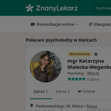
specjaliz
Konsultacje online
Ubezpiec
Polecani psycholodzy w Kielcach
Wyróżniony
mgr Katarzyna
Malecka-Wegenk
·
Więcej
Psycholog
9 opinii
Adres 1
Adres 2
Online
Paderewskiego 34, Kielce
•
Mapa