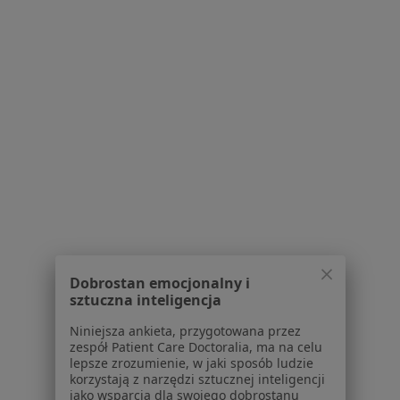
Regulamin
Polityka prywatności pacjentów
Polityka prywatności profesjonalistów
Polityka prywatności dla profesjonalistów, których
dane pozyskaliśmy samodzielnie
Polityka cookies
Jak działają wyniki wyszukiwania
Dostępność
O nas
Praca
Rekrutujemy!
Partnerzy
Centrum prasowe
Kontakt
Dobrostan emocjonalny i
sztuczna inteligencja
Dla pacjentów
Niniejsza ankieta, przygotowana przez
Lekarze
zespół Patient Care Doctoralia, ma na celu
lepsze zrozumienie, w jaki sposób ludzie
Placówki medyczne
korzystają z narzędzi sztucznej inteligencji
Pytania i odpowiedzi
jako wsparcia dla swojego dobrostanu