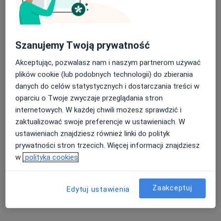
Szanujemy Twoją prywatność
UNI-MED Gabinety Lekarskie i
Stomatologiczne
Akceptując, pozwalasz nam i naszym partnerom używać
·
Więcej
Urologia, Medycyna estetyczna, Stomatologia
plików cookie (lub podobnych technologii) do zbierania
208 opinii
danych do celów statystycznych i dostarczania treści w
oparciu o Twoje zwyczaje przeglądania stron
Wielkopolska 24/3, Szczecin
•
Mapa
internetowych. W każdej chwili możesz sprawdzić i
Cewnikowanie pęcherza moczowego
zaktualizować swoje preferencje w ustawieniach. W
Pokaż więcej usług
ustawieniach znajdziesz również linki do polityk
prywatności stron trzecich. Więcej informacji znajdziesz
w
polityka cookies
lek. Marcin Gałęski
urolog
Zaakceptuj
Edytuj ustawienia
Brak dostępnych specjalistów z wolnymi terminami w tym centrum medycznym.