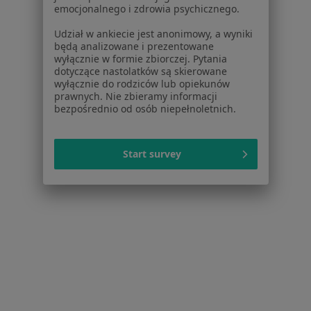
Usługi i zabiegi
emocjonalnego i zdrowia psychicznego.
Choroby
Udział w ankiecie jest anonimowy, a wyniki
Pomoc
będą analizowane i prezentowane
Aplikacje mobilne
wyłącznie w formie zbiorczej. Pytania
dotyczące nastolatków są skierowane
Blog dla pacjentów
wyłącznie do rodziców lub opiekunów
prawnych. Nie zbieramy informacji
Dla profesjonalistów
bezpośrednio od osób niepełnoletnich.
Cennik
Dla lekarzy
Start survey
Dla placówek medycznych
Noa Notes
nowość
Baza wiedzy
Centrum Pomocy dla Specjalisty
Kontakt
ZnanyLekarz - Strona główna
ZnanyLekarz Sp. z o.o.
ul. Kolejowa 5/7
01-217 Warszawa, Polska