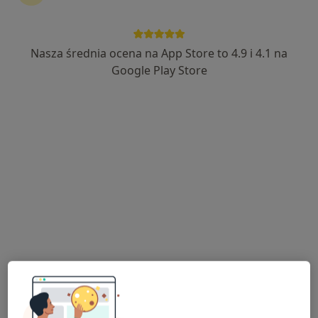
Nasza średnia ocena na App Store to 4.9 i 4.1 na
lek. Marcin Gałęski
Google Play Store
·
Więcej
Urolog
410 opinii
Wielkopolska 24/3, Szczecin
•
Mapa
UNI-MED Gabinety Lekarskie i Stomatologiczne
Cewnikowanie pęcherza moczowego
Brak ceny
Specjalista nie oferuje umawiania online pod tym adresem.
Poproś o wizytę