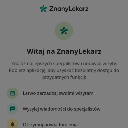
Me
Cewnikowanie Pęcherza Moczowego • Szczecin, zachodniopomorskie
Filtry
• 1
Ubezpieczenie
Map
Cewnikowanie pęcherza moczowego
Witaj na ZnanyLekarz
specjaliści w Szczecinie
Jak działają wyniki wyszukiwania
Znajdź najlepszych specjalistów i umawiaj wizyty.
Pobierz aplikację, aby uzyskać bezpłatny dostęp do
przydatnych funkcji:
Jakiego specjalisty szukasz?
Urolog
Chirurg
Gastrolog
Ginekolog
Łatwo zarządzaj swoimi wizytami
Wysyłaj wiadomości do specjalistów
Otrzymuj powiadomienia