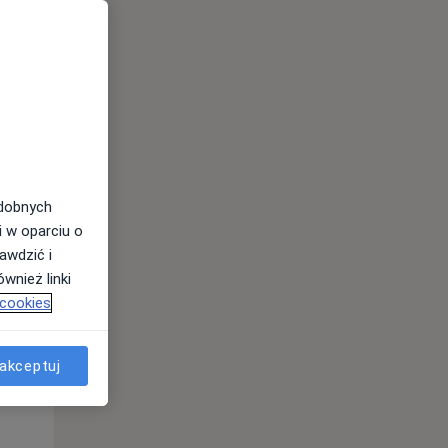
odobnych
i w oparciu o
awdzić i
Śr,
Czw,
Pt,
wnież linki
12 Sie
13 Sie
14 Sie
 cookies
akceptuj