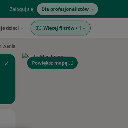
Zaloguj się
Dla profesjonalistów
je dzieci
Więcej filtrów
•
1
ukiwania
Powiększ mapę
Śr,
Czw,
Pt,
12 Sie
13 Sie
14 Sie