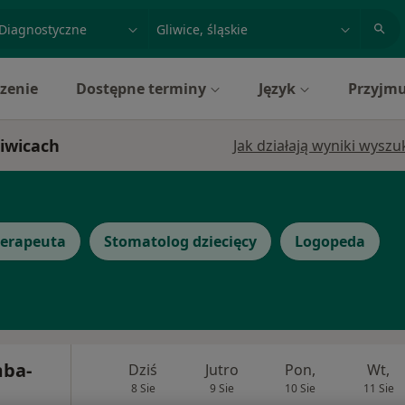
acja, badanie lub nazwisko
miasto lub dzielnica
zenie
Dostępne terminy
Język
Przyjmu
liwicach
Jak działają wyniki wysz
terapeuta
Stomatolog dziecięcy
Logopeda
mba-
Dziś
Jutro
Pon,
Wt,
8 Sie
9 Sie
10 Sie
11 Sie