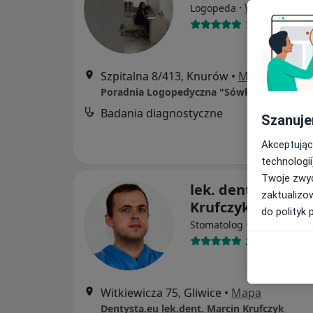
·
Więcej
Logopeda
73 opinie
Szpitalna 8/413, Knurów
•
Mapa
Poradnia Logopedyczna "Sówka" w Knurow
Badania diagnostyczne
B
Szanuje
Akceptując
technologii
Twoje zwyc
lek. dent. Marcin
zaktualizo
Krufczyk
do polityk 
·
Więcej
Stomatolog
207 opinii
Witkiewicza 75, Gliwice
•
Mapa
Dentysta.eu lek.dent. Marcin Krufczyk