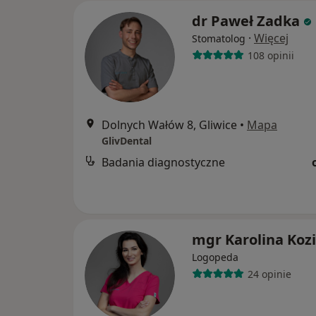
dr Paweł Zadka
·
Więcej
Stomatolog
108 opinii
Dolnych Wałów 8, Gliwice
•
Mapa
GlivDental
Badania diagnostyczne
mgr Karolina Koz
Logopeda
24 opinie