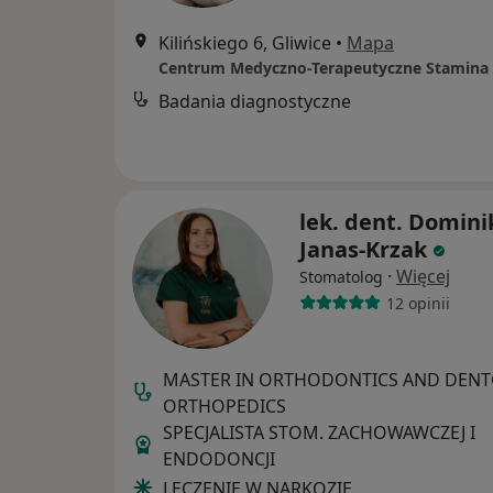
Kilińskiego 6, Gliwice
•
Mapa
Centrum Medyczno-Terapeutyczne Stamina
Badania diagnostyczne
lek. dent. Domini
Janas-Krzak
·
Więcej
Stomatolog
12 opinii
MASTER IN ORTHODONTICS AND DENT
ORTHOPEDICS
SPECJALISTA STOM. ZACHOWAWCZEJ I
ENDODONCJI
LECZENIE W NARKOZIE