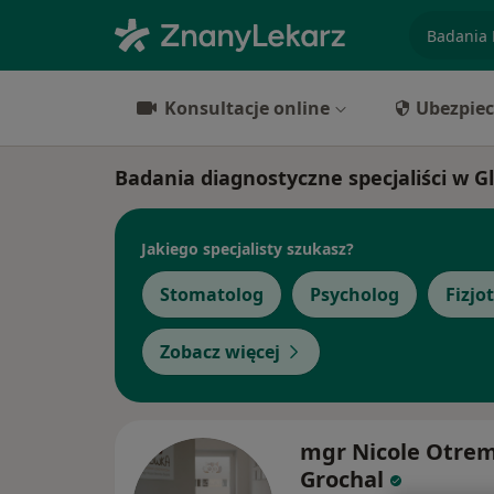
specjaliz
Konsultacje online
Ubezpiec
Badania diagnostyczne specjaliści w G
Jakiego specjalisty szukasz?
Stomatolog
Psycholog
Fizjo
Zobacz więcej
mgr Nicole Otre
Grochal