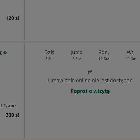
120 zł
k
Dziś
Jutro
Pon,
Wt,
8 Sie
9 Sie
10 Sie
11 Sie
Umawianie online nie jest dostępne
Poproś o wizytę
Gliwicka Pracownia Psychoterapii - PWP SELF Izabela Bujak
200 zł