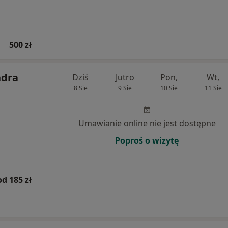
500 zł
ndra
Dziś
Jutro
Pon,
Wt,
8 Sie
9 Sie
10 Sie
11 Sie
Umawianie online nie jest dostępne
Poproś o wizytę
od 185 zł