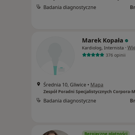
Badania diagnostyczne
B
Marek Kopała
·
Wię
Kardiolog, Internista
376 opinii
Średnia 10, Gliwice
•
Mapa
Zespół Poradni Specjalistycznych Corpora-
Badania diagnostyczne
B
Bezpieczne płatności