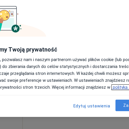
Umawianie online nie jest dostępne
Poproś o wizytę
ie
rak ceny
my Twoją prywatność
, pozwalasz nam i naszym partnerom używać plików cookie (lub p
) do zbierania danych do celów statystycznych i dostarczania treśc
zaje przeglądania stron internetowych. W każdej chwili możesz spr
Dziś
Jutro
Pon,
Wt,
wać swoje preferencje w ustawieniach. W ustawieniach znajdziesz ró
8 Sie
9 Sie
10 Sie
11 Sie
prywatności stron trzecich. Więcej informacji znajdziesz w
polityka
Umawianie online nie jest dostępne
Za
Edytuj ustawienia
Poproś o wizytę