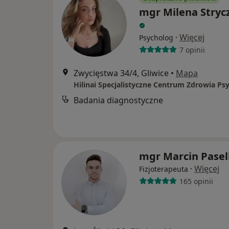
mgr Milena Stryc
·
Więcej
Psycholog
7 opinii
Zwycięstwa 34/4, Gliwice
•
Mapa
Badania diagnostyczne
mgr Marcin Pasel
·
Więcej
Fizjoterapeuta
165 opinii