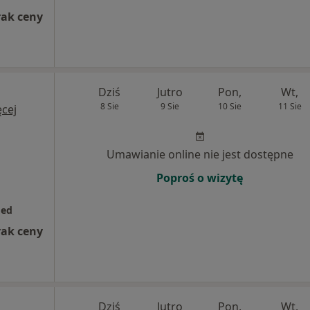
rak ceny
Dziś
Jutro
Pon,
Wt,
8 Sie
9 Sie
10 Sie
11 Sie
cej
Umawianie online nie jest dostępne
Poproś o wizytę
Med
rak ceny
Dziś
Jutro
Pon,
Wt,