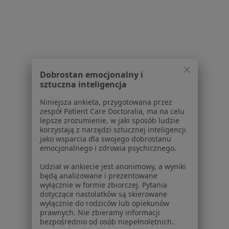
Powiązane wyszukiwania
Usługi w Gliwicach
Konsultacja stomatologiczna w Gliwicach
Konsultacja protetyczna w Gliwicach
Dobrostan emocjonalny i
sztuczna inteligencja
Leczenie kanałowe w Gliwicach
Niniejsza ankieta, przygotowana przez
Wypełnienie kompozytowe w Gliwicach
zespół Patient Care Doctoralia, ma na celu
lepsze zrozumienie, w jaki sposób ludzie
Wybielanie zębów w Gliwicach
korzystają z narzędzi sztucznej inteligencji
jako wsparcia dla swojego dobrostanu
Więcej (15)
emocjonalnego i zdrowia psychicznego.
Więcej w kategorii: Usługi w Gliwicach
Udział w ankiecie jest anonimowy, a wyniki
Popularne specjalizacje
będą analizowane i prezentowane
wyłącznie w formie zbiorczej. Pytania
Psycholodzy w Gliwicach
dotyczące nastolatków są skierowane
wyłącznie do rodziców lub opiekunów
Stomatolodzy w Gliwicach
prawnych. Nie zbieramy informacji
bezpośrednio od osób niepełnoletnich.
Fizjoterapeuci w Gliwicach