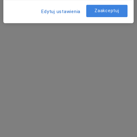
Zaakceptuj
Edytuj ustawienia
Bezpieczne płatności
lek. dent. Alicja Radzioch
·
Więcej
Stomatolog
9 opinii
Bojkowska 43G, Gliwice
•
Mapa
ZDROWISKO stomatologia i medycyna specjalistyczna
Leczenie próchnicy
od 350 zł
Specjalista nie oferuje umawiania online pod tym adresem.
Poproś o wizytę