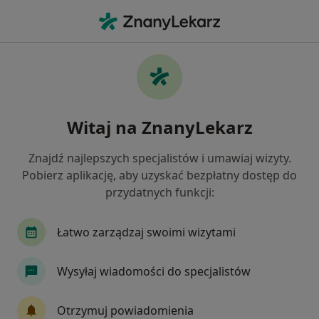
Me
Leczenie Próchnicy • Gliwice, śląskie
Filtry
• 1
Ubezpieczenie
Map
Leczenie próchnicy specjaliści w Gliwicach
Witaj na ZnanyLekarz
Jak działają wyniki wyszukiwania
Znajdź najlepszych specjalistów i umawiaj wizyty.
Pobierz aplikację, aby uzyskać bezpłatny dostęp do
Jakiego specjalisty szukasz?
przydatnych funkcji:
Stomatolog
Protetyk stomatologiczny
St
Łatwo zarządzaj swoimi wizytami
Wysyłaj wiadomości do specjalistów
Otrzymuj powiadomienia