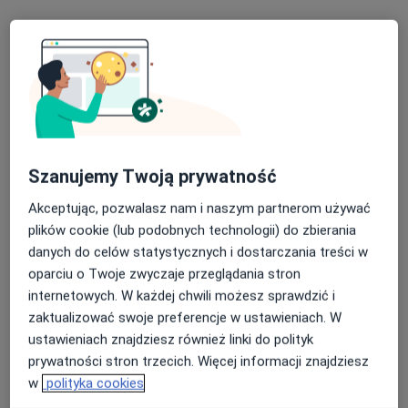
Bezpieczne płatności
lek. dent. Justyna Witeczek
·
Więcej
Stomatolog
188 opinii
Szanujemy Twoją prywatność
Bojkowska 43G, Gliwice
•
Mapa
ZDROWISKO stomatologia i medycyna specjalistyczna
Akceptując, pozwalasz nam i naszym partnerom używać
Leczenie próchnicy
od 350 zł
plików cookie (lub podobnych technologii) do zbierania
danych do celów statystycznych i dostarczania treści w
Specjalista nie oferuje umawiania online pod tym adresem.
oparciu o Twoje zwyczaje przeglądania stron
internetowych. W każdej chwili możesz sprawdzić i
Poproś o wizytę
zaktualizować swoje preferencje w ustawieniach. W
ustawieniach znajdziesz również linki do polityk
prywatności stron trzecich. Więcej informacji znajdziesz
w
polityka cookies