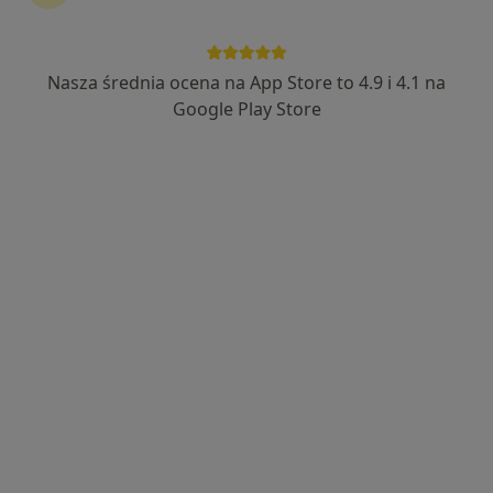
Nasza średnia ocena na App Store to 4.9 i 4.1 na
lek. dent. Marcin Krufczyk
Google Play Store
·
Więcej
Stomatolog
207 opinii
Witkiewicza 75, Gliwice
•
Mapa
Dentysta.eu lek.dent. Marcin Krufczyk
Leczenie próchnicy
400 zł
Specjalista nie oferuje umawiania online pod tym adresem.
Poproś o wizytę