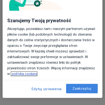
BetaMed S.A.
Szanujemy Twoją prywatność
·
Więcej
Medycyna pracy, Medycyna rodzinna, Interna
Akceptując, pozwalasz nam i naszym partnerom używać
1953 opinie
plików cookie (lub podobnych technologii) do zbierania
Racławicka 20A, Chorzów
•
Mapa
danych do celów statystycznych i dostarczania treści w
oparciu o Twoje zwyczaje przeglądania stron
Badania diagnostyczne
150 zł
internetowych. W każdej chwili możesz sprawdzić i
Pokaż więcej usług
zaktualizować swoje preferencje w ustawieniach. W
ustawieniach znajdziesz również linki do polityk
prywatności stron trzecich. Więcej informacji znajdziesz
lek. Jolanta Sikora
mgr Agnieszka
w
polityka cookies
laryngolog
Grabiec
logopeda
Zaakceptuj
Edytuj ustawienia
Brak dostępnych specjalistów z wolnymi terminami w tym centrum medycznym.
Pokaż profil