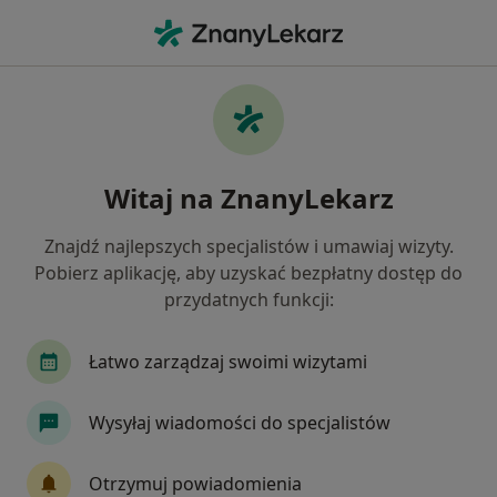
Me
Badania Diagnostyczne • Chorzów, śląskie
Filtry
• 1
Ubezpieczenie
Map
Badania diagnostyczne specjaliści w
Witaj na ZnanyLekarz
Chorzowie
Jak działają wyniki wyszukiwania
Znajdź najlepszych specjalistów i umawiaj wizyty.
Pobierz aplikację, aby uzyskać bezpłatny dostęp do
przydatnych funkcji:
Jakiego specjalisty szukasz?
Kardiolog
Fizjoterapeuta
Ginekolog
Łatwo zarządzaj swoimi wizytami
Wysyłaj wiadomości do specjalistów
Otrzymuj powiadomienia