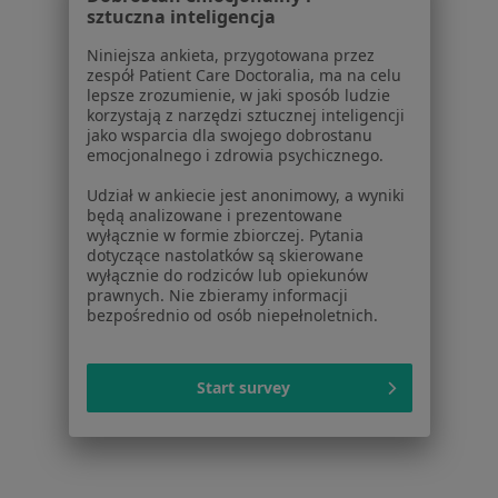
sztuczna inteligencja
Więcej (15)
Więcej w kategorii: Usługi w Chorzowie
Niniejsza ankieta, przygotowana przez
zespół Patient Care Doctoralia, ma na celu
lepsze zrozumienie, w jaki sposób ludzie
Popularne specjalizacje
korzystają z narzędzi sztucznej inteligencji
Psycholodzy w Chorzowie
jako wsparcia dla swojego dobrostanu
emocjonalnego i zdrowia psychicznego.
Interniści w Chorzowie
Udział w ankiecie jest anonimowy, a wyniki
Stomatolodzy w Chorzowie
będą analizowane i prezentowane
wyłącznie w formie zbiorczej. Pytania
Fizjoterapeuci w Chorzowie
dotyczące nastolatków są skierowane
wyłącznie do rodziców lub opiekunów
Ginekolodzy w Chorzowie
prawnych. Nie zbieramy informacji
bezpośrednio od osób niepełnoletnich.
Więcej (15)
Więcej w kategorii: Popularne specjalizacje
Start survey
Strona Główna
Usługi I Zabiegi
Badania Diagnostyczne
Chorzów
Zmień miasto
Zmień miasto