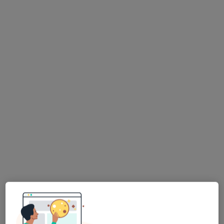
lek. Michał Krawczyk
·
Więcej
Ginekolog
37 opinii
Niemcewicza 2/1u, Chorzów
•
Mapa
Bella Vita Med
Badania diagnostyczne
od 300 zł
Specjalista nie oferuje umawiania online pod tym adresem.
Poproś o wizytę