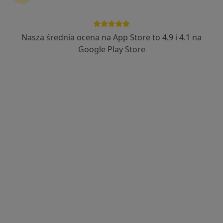
Nasza średnia ocena na App Store to 4.9 i 4.1 na
mgr Grzegorz Rzetecki
Google Play Store
·
Więcej
Fizjoterapeuta
299 opinii
Katowicka 74, Chorzów
•
Mapa
Rzetecki Fizjoterapia
Badania diagnostyczne
200 zł
Specjalista nie oferuje umawiania online pod tym adresem.
Poproś o wizytę