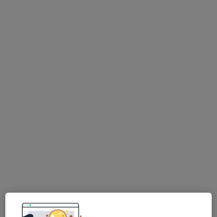
Bezpieczne płatności
lek. dent. Danuta Blutko
·
Więcej
Stomatolog
131 opinii
Powstańców Śląskich 30, Gierałtowice
•
Mapa
Praktyka Stomatologiczna Danuta Blutko
Leczenie kanałowe
Brak ceny
Specjalista nie oferuje umawiania online pod tym adresem.
Poproś o wizytę