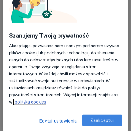
Bezpieczne płatności
Szanujemy Twoją prywatność
dr n. med. Maciej Masny
Akceptując, pozwalasz nam i naszym partnerom używać
·
Więcej
Stomatolog, Protetyk stomatologiczny
plików cookie (lub podobnych technologii) do zbierania
172 opinie
danych do celów statystycznych i dostarczania treści w
oparciu o Twoje zwyczaje przeglądania stron
Adres 1
Adres 2
internetowych. W każdej chwili możesz sprawdzić i
zaktualizować swoje preferencje w ustawieniach. W
Srebrna 2, Zabrze
•
Mapa
ustawieniach znajdziesz również linki do polityk
Masny Clinic
prywatności stron trzecich. Więcej informacji znajdziesz
Leczenie kanałowe pod mikroskopem
od 800 zł
w
polityka cookies
Specjalista nie oferuje umawiania online pod tym adresem.
Zaakceptuj
Edytuj ustawienia
Poproś o wizytę