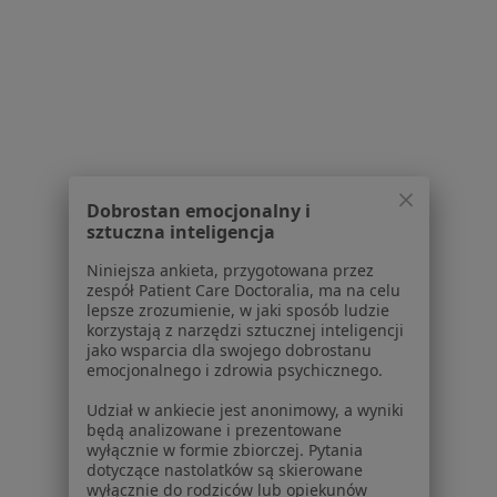
Powiązane wyszukiwania
Usługi w Gliwicach
Konsultacja stomatologiczna w Gliwicach
Konsultacja protetyczna w Gliwicach
Leczenie próchnicy w Gliwicach
Wypełnienie kompozytowe w Gliwicach
Dobrostan emocjonalny i
sztuczna inteligencja
Wybielanie zębów w Gliwicach
Niniejsza ankieta, przygotowana przez
Więcej (15)
zespół Patient Care Doctoralia, ma na celu
Więcej w kategorii: Usługi w Gliwicach
lepsze zrozumienie, w jaki sposób ludzie
korzystają z narzędzi sztucznej inteligencji
Popularne specjalizacje
jako wsparcia dla swojego dobrostanu
emocjonalnego i zdrowia psychicznego.
Psycholodzy w Gliwicach
Udział w ankiecie jest anonimowy, a wyniki
Stomatolodzy w Gliwicach
będą analizowane i prezentowane
wyłącznie w formie zbiorczej. Pytania
Fizjoterapeuci w Gliwicach
dotyczące nastolatków są skierowane
wyłącznie do rodziców lub opiekunów