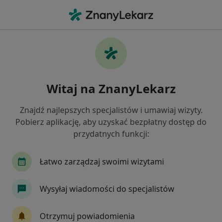
Me
Leczenie Kanałowe • Gliwice, śląskie
Filtry
• 1
Ubezpieczenie
Map
Leczenie kanałowe specjaliści w Gliwicach
Witaj na ZnanyLekarz
Jak działają wyniki wyszukiwania
Znajdź najlepszych specjalistów i umawiaj wizyty.
Pobierz aplikację, aby uzyskać bezpłatny dostęp do
Jaką wizytę chcesz umówić?
przydatnych funkcji:
Leczenie kanałowe
Konsultacja endodontycz
Łatwo zarządzaj swoimi wizytami
Wysyłaj wiadomości do specjalistów
Otrzymuj powiadomienia