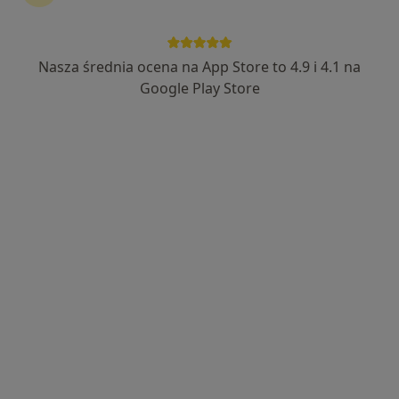
Nasza średnia ocena na App Store to 4.9 i 4.1 na
dr n. med. Maria Wojtanowska
Google Play Store
Stomatolog, Lekarz wykonujący zabiegi medycyny estetycznej
·
Więcej
489 opinii
Korfantego 10/2, Gliwice
•
Mapa
Wojtanowska Dental Clinic
Konsultacja endodontyczna
od 250 zł
Specjalista nie oferuje umawiania online pod tym adresem.
Poproś o wizytę