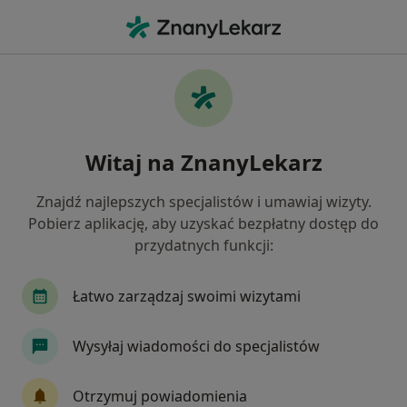
Me
Implanty • Gliwice, śląskie
Filtry
• 1
Ubezpieczenie
Map
Implanty specjaliści w Gliwicach
Witaj na ZnanyLekarz
Jak działają wyniki wyszukiwania
Znajdź najlepszych specjalistów i umawiaj wizyty.
Pobierz aplikację, aby uzyskać bezpłatny dostęp do
Jaką wizytę chcesz umówić?
przydatnych funkcji:
Implanty
Miniimplanty ortodontyczne
Łatwo zarządzaj swoimi wizytami
Wysyłaj wiadomości do specjalistów
Otrzymuj powiadomienia