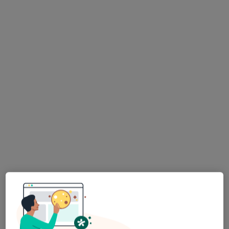
dr n. med. Maria Wojtanowska
Stomatolog, Lekarz wykonujący zabiegi medycyny estetycznej
·
Więcej
489 opinii
Korfantego 10/2, Gliwice
•
Mapa
Wojtanowska Dental Clinic
Implanty
od 4 000 zł
Specjalista nie oferuje umawiania online pod tym adresem.
Poproś o wizytę