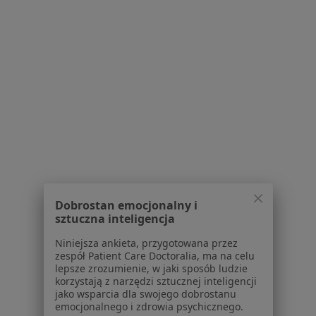
Powiązane wyszukiwania
Usługi w Gliwicach
Konsultacja stomatologiczna w Gliwicach
Konsultacja protetyczna w Gliwicach
Leczenie kanałowe w Gliwicach
Leczenie próchnicy w Gliwicach
Wypełnienie kompozytowe w Gliwicach
Dobrostan emocjonalny i
Więcej (15)
sztuczna inteligencja
Więcej w kategorii: Usługi w Gliwicach
Niniejsza ankieta, przygotowana przez
Popularne specjalizacje
zespół Patient Care Doctoralia, ma na celu
lepsze zrozumienie, w jaki sposób ludzie
Psycholodzy w Gliwicach
korzystają z narzędzi sztucznej inteligencji
jako wsparcia dla swojego dobrostanu
Stomatolodzy w Gliwicach
emocjonalnego i zdrowia psychicznego.