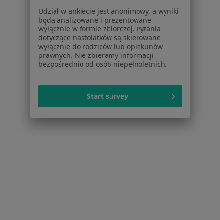
Fizjoterapeuci w Gliwicach
Udział w ankiecie jest anonimowy, a wyniki
będą analizowane i prezentowane
Interniści w Gliwicach
wyłącznie w formie zbiorczej. Pytania
dotyczące nastolatków są skierowane
Ginekolodzy w Gliwicach
wyłącznie do rodziców lub opiekunów
prawnych. Nie zbieramy informacji
Więcej (15)
bezpośrednio od osób niepełnoletnich.
Więcej w kategorii: Popularne specjalizacje
Start survey
Strona Główna
Usługi I Zabiegi
Implanty
Zmień miasto
Gliwice
Zmień miasto
Serwis
Regulamin
Polityka prywatności pacjentów