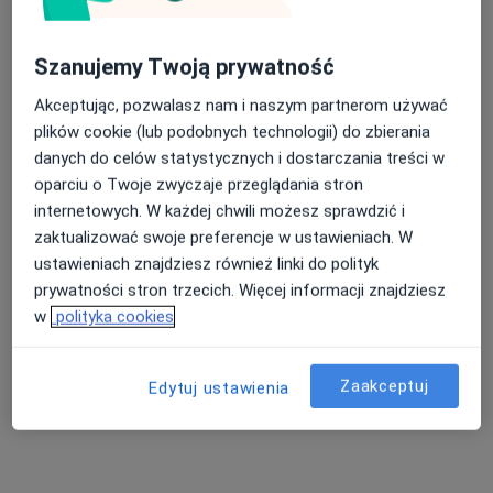
Szanujemy Twoją prywatność
Akceptując, pozwalasz nam i naszym partnerom używać
lek. dent. Maciej Majka
plików cookie (lub podobnych technologii) do zbierania
danych do celów statystycznych i dostarczania treści w
·
Więcej
Stomatolog
oparciu o Twoje zwyczaje przeglądania stron
22 opinie
internetowych. W każdej chwili możesz sprawdzić i
Raciborska 17, Gliwice
•
Mapa
zaktualizować swoje preferencje w ustawieniach. W
Centrum Stomatologii Plombex
ustawieniach znajdziesz również linki do polityk
Implanty
od 2 700 zł
prywatności stron trzecich. Więcej informacji znajdziesz
w
polityka cookies
Specjalista nie oferuje umawiania online pod tym adresem.
Poproś o wizytę
Zaakceptuj
Edytuj ustawienia