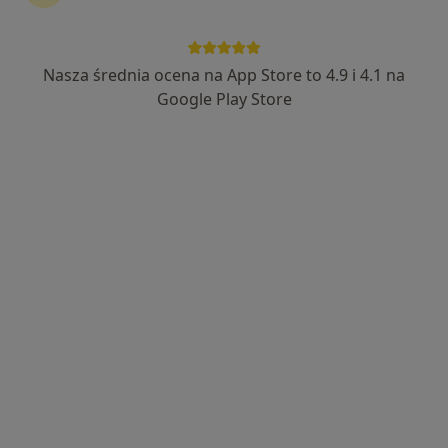
Nasza średnia ocena na App Store to 4.9 i 4.1 na
dr n. med. Maria Wojtanowska
Google Play Store
Stomatolog, Lekarz wykonujący zabiegi medycyny estetycznej
·
Więcej
489 opinii
Korfantego 10/2, Gliwice
•
Mapa
Wojtanowska Dental Clinic
Licówki
od 500 zł
Specjalista nie oferuje umawiania online pod tym adresem.
Poproś o wizytę