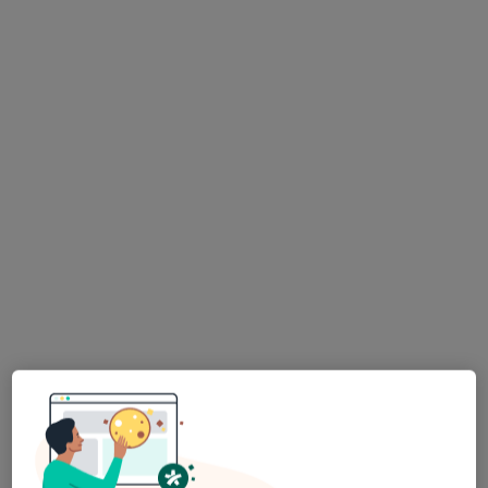
lek. dent. Romana Markiewicz -
Piotrowska
Stomatolog, Protetyk stomatologiczny, Chirurg
·
Więcej
stomatologiczny
128 opinii
Plebańska 3/5, Gliwice
•
Mapa
Piotrowscy&Bejnarowicz Stomatologia Mikroskopowa
Licówki
2 500 zł
Specjalista nie oferuje umawiania online pod tym adresem.