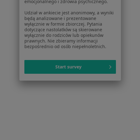
emocjonalnego i zdrowia psychicznego.
Fizjoterapeuci w Gliwicach
Udział w ankiecie jest anonimowy, a wyniki
będą analizowane i prezentowane
Interniści w Gliwicach
wyłącznie w formie zbiorczej. Pytania
dotyczące nastolatków są skierowane
Ginekolodzy w Gliwicach
wyłącznie do rodziców lub opiekunów
prawnych. Nie zbieramy informacji
Więcej (15)
bezpośrednio od osób niepełnoletnich.
Więcej w kategorii: Popularne specjalizacje
Start survey
Strona Główna
Usługi I Zabiegi
Licówki
Zmień miasto
Gliwice
Zmień miasto
Serwis
Regulamin