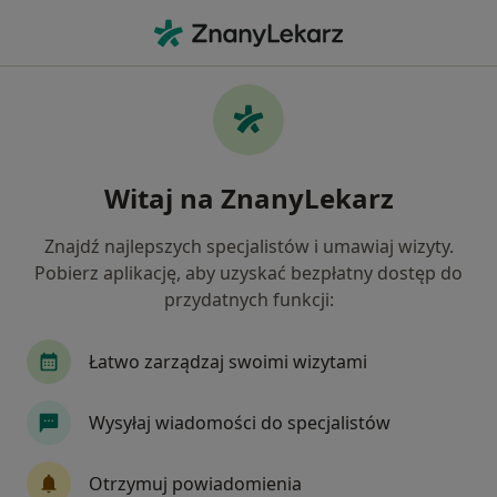
Me
Licówki • Gliwice, śląskie
Filtry
• 1
Ubezpieczenie
Map
Licówki specjaliści w Gliwicach
Witaj na ZnanyLekarz
Jak działają wyniki wyszukiwania
Znajdź najlepszych specjalistów i umawiaj wizyty.
Pobierz aplikację, aby uzyskać bezpłatny dostęp do
Jaką wizytę chcesz umówić?
przydatnych funkcji:
Licówki
Licówki ceramiczne
Licówki por
Łatwo zarządzaj swoimi wizytami
Wysyłaj wiadomości do specjalistów
Otrzymuj powiadomienia