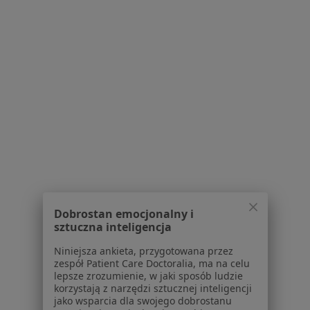
1
2
Powiązane wyszukiwania
Usługi w Gliwicach
Konsultacja stomatologiczna w Gliwicach
Konsultacja protetyczna w Gliwicach
Leczenie kanałowe w Gliwicach
Leczenie próchnicy w Gliwicach
Wypełnienie kompozytowe w Gliwicach
Dobrostan emocjonalny i
Więcej (15)
sztuczna inteligencja
Więcej w kategorii: Usługi w Gliwicach
Niniejsza ankieta, przygotowana przez
Popularne specjalizacje
zespół Patient Care Doctoralia, ma na celu
lepsze zrozumienie, w jaki sposób ludzie
Psycholodzy w Gliwicach
korzystają z narzędzi sztucznej inteligencji
jako wsparcia dla swojego dobrostanu
Stomatolodzy w Gliwicach