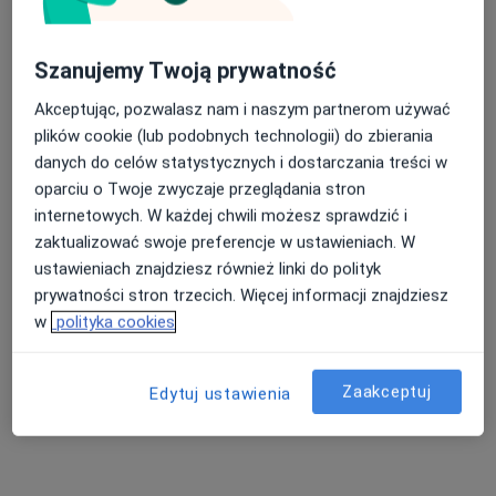
Poproś o wizytę
Szanujemy Twoją prywatność
Akceptując, pozwalasz nam i naszym partnerom używać
plików cookie (lub podobnych technologii) do zbierania
danych do celów statystycznych i dostarczania treści w
oparciu o Twoje zwyczaje przeglądania stron
internetowych. W każdej chwili możesz sprawdzić i
zaktualizować swoje preferencje w ustawieniach. W
dr n. med. Maciej Masny
ustawieniach znajdziesz również linki do polityk
·
Więcej
Stomatolog, Protetyk stomatologiczny
prywatności stron trzecich. Więcej informacji znajdziesz
172 opinie
w
polityka cookies
Żurawia 61/II, Gliwice
•
Mapa
Baron Clinic - Specjaliści od Zdrowego Uśmiechu
Zaakceptuj
Edytuj ustawienia
Licówki ceramiczne
2 000 zł
Specjalista nie oferuje umawiania online pod tym adresem.