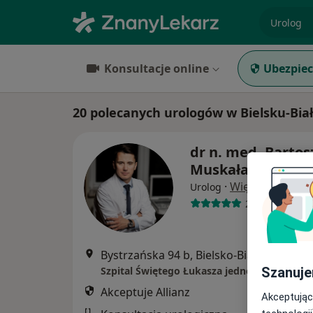
specjaliz
Konsultacje online
Ubezpiec
20 polecanych urologów w Bielsku-Białe
dr n. med. Bartos
Muskała
·
Więcej
Urolog
246 opinii
Bystrzańska 94 b, Bielsko-Biała
•
Mapa
Szanuje
Szpital Świętego Łukasza jednostka II
Akceptuje Allianz
Akceptując