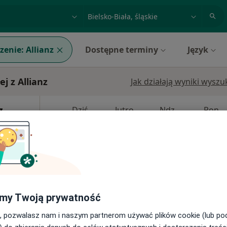
acja, badanie lub nazwisko
miasto lub dzielnica
zenie:
Allianz
Dostępne terminy
Język
j z Allianz
Jak działają wyniki wysz
z
Dziś
Jutro
Ndz,
Pon,
7 Sie
8 Sie
9 Sie
10 Sie
Umawianie online nie jest dostępne
Pokaż numer
my Twoją prywatność
, pozwalasz nam i naszym partnerom używać plików cookie (lub p