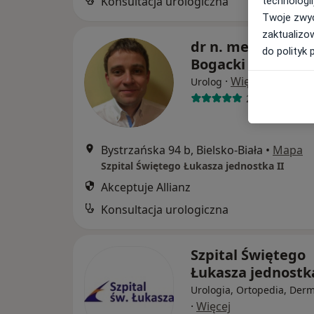
Konsultacja urologiczna
technologii
Twoje zwyc
zaktualizo
dr n. med. Rafał
do polityk 
Bogacki
·
Więcej
Urolog
224 opinie
Bystrzańska 94 b, Bielsko-Biała
•
Mapa
Szpital Świętego Łukasza jednostka II
Akceptuje Allianz
Konsultacja urologiczna
Szpital Świętego
Łukasza jednostka
Urologia, Ortopedia, Derm
·
Więcej