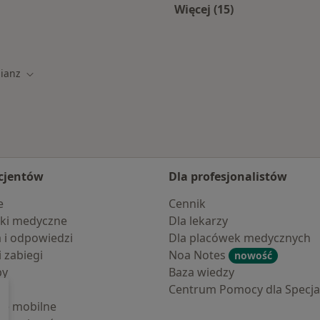
Więcej (15)
Więcej w kategorii: 
lianz
miasto
Zmień miasto
cjentów
Dla profesjonalistów
e
Cennik
ki medyczne
Dla lekarzy
a i odpowiedzi
Dla placówek medycznych
i zabiegi
Noa Notes
nowość
by
Baza wiedzy
Centrum Pomocy dla Specjal
cje mobilne