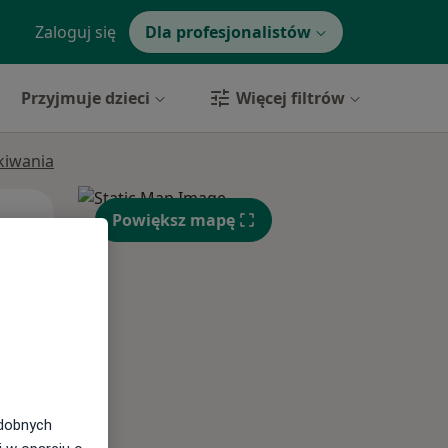
Zaloguj się
Dla profesjonalistów
Przyjmuje dzieci
Więcej filtrów
ukiwania
Wt,
Śr,
Czw,
Powiększ mapę
11 Sie
12 Sie
13 Sie
odobnych