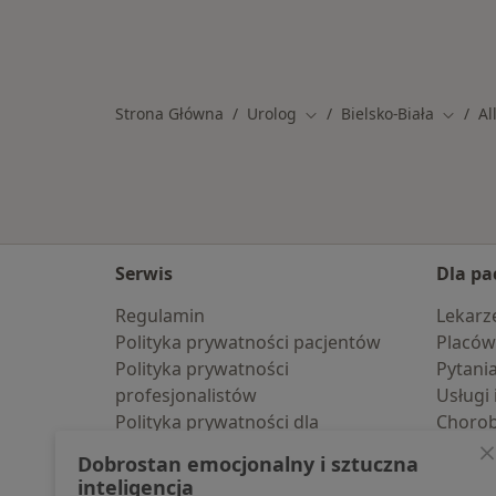
Strona Główna
Urolog
Bielsko-Biała
Al
Zmień miasto
Zmień 
Serwis
Dla pa
Regulamin
Lekarz
Polityka prywatności pacjentów
Placów
Polityka prywatności
Pytani
profesjonalistów
Usługi 
Polityka prywatności dla
Choro
profesjonalistów, których dane
Pomoc
Dobrostan emocjonalny i sztuczna
pozyskaliśmy samodzielnie
Aplika
inteligencja