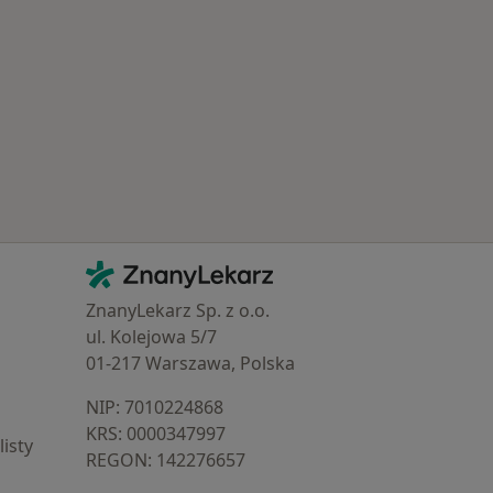
Najczęście leczone choroby
Kontakt
ZnanyLekarz - Strona główna
ZnanyLekarz Sp. z o.o.
ul. Kolejowa 5/7
01-217 Warszawa, Polska
NIP: ⁠7010224868
KRS: ⁠0000347997
isty
REGON: ⁠142276657