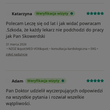
Katarzyna
Weryfikacja wizyty
K
Polecam Leczę się od lat i jak widać powracam
.Szkoda, że każdy lekarz nie podchodzi do pracy
jak Pan Skowerdski
31 marca 2026
•
NZOZ &quot;MED-VOX&quot;
•
konsultacja kardiologiczna + EKG
•
w opinii użytkownika Katarzyna
zgłoś nadużycie
Adam
Weryfikacja wizyty
A
Pan Doktor udzielił wyczerpujących odpowiedzi
na wszystkie pytania i rozwiał wszelkie
wątpliwości.