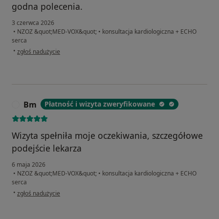
godna polecenia.
3 czerwca 2026
•
NZOZ &quot;MED-VOX&quot;
•
konsultacja kardiologiczna + ECHO
serca
w opinii użytkownika Michał
•
zgłoś nadużycie
Bm
Płatność i wizyta zweryfikowane
B
Wizyta spełniła moje oczekiwania, szczegółowe
podejście lekarza
6 maja 2026
•
NZOZ &quot;MED-VOX&quot;
•
konsultacja kardiologiczna + ECHO
serca
w opinii użytkownika Bm
•
zgłoś nadużycie