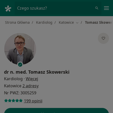
Me
Czego szukasz?
Strona Główna
Kardiolog
Katowice
Tomasz Skower
Zmień miasto
dr n. med.
Tomasz Skowerski
O specjalizacjach
Kardiolog
·
Więcej
Katowice
2 adresy
Nr PWZ: 3005259
199 opinii