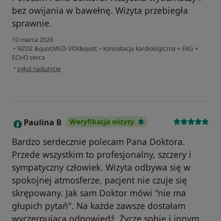
bez owijania w bawełnę. Wizyta przebiegła
sprawnie.
10 marca 2026
•
NZOZ &quot;MED-VOX&quot;
•
konsultacja kardiologiczna + EKG +
ECHO serca
w opinii użytkownika Sebastian
•
zgłoś nadużycie
Paulina B
Weryfikacja wizyty
P
Bardzo serdecznie polecam Pana Doktora.
Przede wszystkim to profesjonalny, szczery i
sympatyczny człowiek. Wizyta odbywa się w
spokojnej atmosferze, pacjent nie czuje się
skrępowany. Jak sam Doktor mówi "nie ma
głupich pytań". Na każde zawsze dostałam
wyczerpującą odpowiedź. Życzę sobie i innym