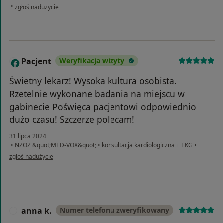
w opinii użytkownika Ewa
•
zgłoś nadużycie
Pacjent
Weryfikacja wizyty
P
Świetny lekarz! Wysoka kultura osobista.
Rzetelnie wykonane badania na miejscu w
gabinecie Poświęca pacjentowi odpowiednio
dużo czasu! Szczerze polecam!
31 lipca 2024
•
NZOZ &quot;MED-VOX&quot;
•
konsultacja kardiologiczna + EKG
•
w opinii użytkownika Pacjent
zgłoś nadużycie
anna k.
Numer telefonu zweryfikowany
A