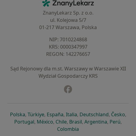
ZnanyLekarz - Strona główna
ZnanyLekarz Sp. z o.o.
ul. Kolejowa 5/7
01-217 Warszawa, Polska
NIP: ⁠7010224868
KRS: ⁠0000347997
REGON: ⁠142276657
Sąd Rejonowy dla m.st. Warszawy w Warszawie XII
Wydział Gospodarczy KRS
Facebook
otwiera się w nowej karcie
otwiera się w nowej karcie
otwiera się w nowej karcie
otwiera się w nowej karcie
otwiera się w nowej karci
otwiera się
otwi
Polska
,
Türkiye
,
España
,
Italia
,
Deutschland
,
Česko
,
otwiera się w nowej karcie
otwiera się w nowej karcie
otwiera się w nowej karcie
otwiera się w nowej kar
otwiera się 
otwier
Portugal
,
México
,
Chile
,
Brasil
,
Argentina
,
Perú
,
otwiera się w nowej karc
Colombia