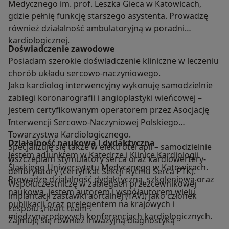
Medycznego im. prof. Leszka Gieca w Katowicach,
gdzie pełnię funkcję starszego asystenta. Prowadzę
również działalność ambulatoryjną w poradni
kardiologicznej.
Doświadczenie zawodowe
Posiadam szerokie doświadczenie kliniczne w leczeniu
chorób układu sercowo-naczyniowego.
Jako kardiolog interwencyjny wykonuję samodzielnie
zabiegi koronarografii i angioplastyki wieńcowej –
jestem certyfikowanym operatorem przez Asocjację
Interwencji Sercowo-Naczyniowej Polskiego
Towarzystwa Kardiologicznego.
Działalność naukowa i dydaktyczna
Specjalizuję się także w elektroterapii – samodzielnie
Jestem adiunktem w Katedrze i Klinice Kardiologii
wszczepiam stymulatory serca oraz kardiowertery-
Śląskiego Uniwersytetu Medycznego w Katowicach.
defibrylatory (certyfikat Sekcji Rytmu Serca PTK).
Prowadzę działalność dydaktyczną, szkoleniową oraz
Współuczestniczę w zabiegach przezcewnikowej
naukową, jestem autorem i współautorem wielu
implantacji zastawki aortalnej (TAVI) jako członek
publikacji oraz prelegentem na krajowych i
zespołu „heart team”.
międzynarodowych konferencjach kardiologicznych.
Zajmuję się również inwazyjną diagnostyką