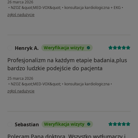
26 marca 2026
•
NZOZ &quot;MED-VOX&quot;
•
konsultacja kardiologiczna + EKG
•
w opinii użytkownika Adam
zgłoś nadużycie
Henryk A.
Weryfikacja wizyty
H
Profesjonalizm na każdym etapie badania,plus
bardzo ludzkie podejście do pacjenta
25 marca 2026
•
NZOZ &quot;MED-VOX&quot;
•
konsultacja kardiologiczna
•
w opinii użytkownika Henryk A.
zgłoś nadużycie
Sebastian
Weryfikacja wizyty
S
Polecam Pana doktora. Wszystko wytłumaczy i