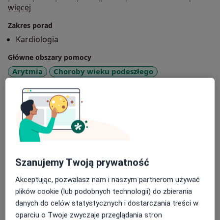
hemodynamiczną (cewnikowanie prawego serca),
O mnie
więcej
leczeniem nadciśnienia opornego na leczenie
Zakres porad
farmakologiczne (renal denervation) oraz biorę udział
w badaniach klinicznych dotyczących niewydolności
Kardiologia
serca, zaburzeń rytmu i nadciśnienia.
Główne obszary pomocy
Arytmia
Choroby wieku podeszłego
Choroby metaboliczne
Zawał serca
a11y_sr_more_diseases
Niewydolność serca
+30
Pacjenci których przyjmuję
Dorośli (Tylko pod niektórymi adresami)
Rodzaje konsultacji
Szanujemy Twoją prywatność
Stacjonarne
Zobacz lokalizacje (1)
Akceptując, pozwalasz nam i naszym partnerom używać
W pigułce
plików cookie (lub podobnych technologii) do zbierania
danych do celów statystycznych i dostarczania treści w
March 26, 2025
oparciu o Twoje zwyczaje przeglądania stron