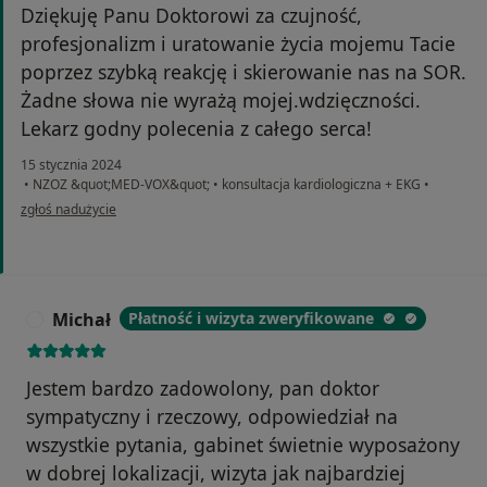
Dziękuję Panu Doktorowi za czujność,
profesjonalizm i uratowanie życia mojemu Tacie
poprzez szybką reakcję i skierowanie nas na SOR.
Żadne słowa nie wyrażą mojej.wdzięczności.
Lekarz godny polecenia z całego serca!
15 stycznia 2024
•
NZOZ &quot;MED-VOX&quot;
•
konsultacja kardiologiczna + EKG
•
w opinii użytkownika anna k.
zgłoś nadużycie
Michał
Płatność i wizyta zweryfikowane
M
Jestem bardzo zadowolony, pan doktor
sympatyczny i rzeczowy, odpowiedział na
wszystkie pytania, gabinet świetnie wyposażony
w dobrej lokalizacji, wizyta jak najbardziej