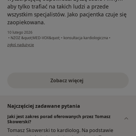
aby tylko trafiać na takich ludzi a przede
wszystkim specjalistów. Jako pacjentka czuje się
zaopiekowana.
10 lutego 2026
•
NZOZ &quot;MED-VOX&quot;
•
konsultacja kardiologiczna
•
w opinii użytkownika Paulina B
zgłoś nadużycie
Zobacz więcej
opinie powyżej
Najczęściej zadawane pytania
Jaki jest zakres porad oferowanych przez Tomasz
Skowerski?
Tomasz Skowerski to kardiolog. Na podstawie