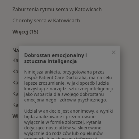
Zaburzenia rytmu serca w Katowicach
Choroby serca w Katowicach
Więcej (15)
Więcej w kategorii: Najczęście leczone chorob
Najpopularniejsze ubezpieczenia
Dobrostan emocjonalny i
Kardiolodzy z Allianz w Katowicach
sztuczna inteligencja
Kardiolodzy z POLMED w Katowicach
Niniejsza ankieta, przygotowana przez
zespół Patient Care Doctoralia, ma na celu
Kardiolodzy z Signal Iduna w Katowicach
lepsze zrozumienie, w jaki sposób ludzie
korzystają z narzędzi sztucznej inteligencji
Kardiolodzy z NFZ w Katowicach
jako wsparcia dla swojego dobrostanu
emocjonalnego i zdrowia psychicznego.
Kardiolodzy z Medica Polska w Katowicach
Udział w ankiecie jest anonimowy, a wyniki
Więcej (12)
będą analizowane i prezentowane
wyłącznie w formie zbiorczej. Pytania
Więcej w kategorii: Najpopularniejsze ubezpi
dotyczące nastolatków są skierowane
wyłącznie do rodziców lub opiekunów
prawnych. Nie zbieramy informacji