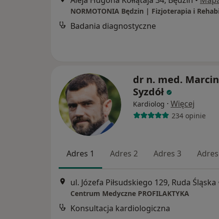
Aleja Hugona Kołłątaja 34, Będzin
•
Map
Badania diagnostyczne
dr n. med. Marcin
Syzdół
·
Więcej
Kardiolog
234 opinie
Adres 1
Adres 2
Adres 3
Adres
ul. Józefa Piłsudskiego 129, Ruda Śląska
Centrum Medyczne PROFILAKTYKA
Konsultacja kardiologiczna