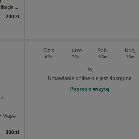
a
NORMOTONIA Będzin | Fizjoterapia i Rehabilitacja | Neurologia Funkcjonalna PDTR | Psychologia i Psychoterapia Somatyczna | Naturoterapia |
200 zł
Dziś
Jutro
Sob,
Ndz,
6 Sie
7 Sie
8 Sie
9 Sie
Umawianie online nie jest dostępne
Poproś o wizytę
 4
•
Mapa
300 zł