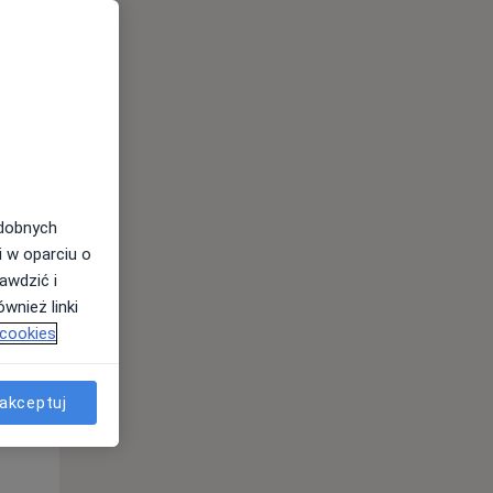
odobnych
Pon,
Wt,
Śr,
i w oparciu o
10 Sie
11 Sie
12 Sie
awdzić i
wnież linki
 cookies
akceptuj