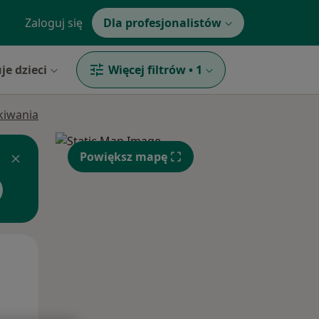
Zaloguj się
Dla profesjonalistów
je dzieci
Więcej filtrów
•
1
ukiwania
Powiększ mapę
Pon,
Wt,
Śr,
10 Sie
11 Sie
12 Sie