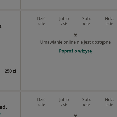
Dziś
Jutro
Sob,
Ndz,
6 Sie
7 Sie
8 Sie
9 Sie
z
Umawianie online nie jest dostępne
Poproś o wizytę
250 zł
Dziś
Jutro
Sob,
Ndz,
6 Sie
7 Sie
8 Sie
9 Sie
ed.