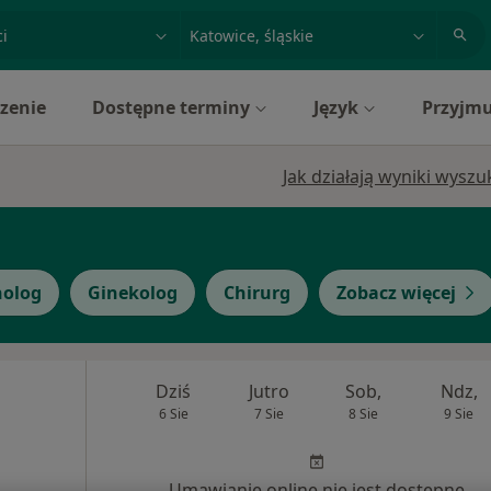
acja, badanie lub nazwisko
miasto lub dzielnica
zenie
Dostępne terminy
Język
Przyjmu
Jak działają wyniki wysz
olog
Ginekolog
Chirurg
Zobacz więcej
Dziś
Jutro
Sob,
Ndz,
6 Sie
7 Sie
8 Sie
9 Sie
Umawianie online nie jest dostępne