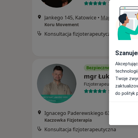
72 opinie
Jankego 145, Katowice
•
Mapa
Koru Movement
Konsultacja fizjoterapeutyczna
Szanuje
Akceptując
Bezpieczne płatności
technologii
mgr Łukasz Kacz
Twoje zwyc
·
Więcej
Fizjoterapeuta
zaktualizo
58 opinii
do polityk 
Ignacego Paderewskiego 63, Katowice
•
Kaczowka Fizjoterapia
Konsultacja fizjoterapeutyczna