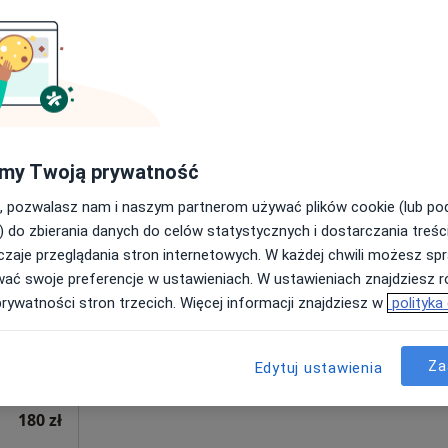
Poproś o wizytę
200 zł
my Twoją prywatność
, pozwalasz nam i naszym partnerom używać plików cookie (lub p
Dziś
Jutro
Sob,
Ndz,
) do zbierania danych do celów statystycznych i dostarczania treśc
6 Sie
7 Sie
8 Sie
9 Sie
ówka
zaje przeglądania stron internetowych. W każdej chwili możesz spr
wać swoje preferencje w ustawieniach. W ustawieniach znajdziesz ró
prywatności stron trzecich. Więcej informacji znajdziesz w
polityka
Umawianie online nie jest dostępne
Poproś o wizytę
Mapa
Za
Edytuj ustawienia
180 zł