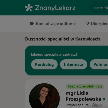
specjaliz
Konsultacje online
Ubezpiec
Duszności specjaliści w Katowicach
Jakiego specjalisty szukasz?
Kardiolog
Internista
Pulmon
Bezpieczne płatności
mgr Lidia
Przespolewska
·
Więcej
Fizjoterapeuta