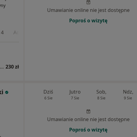
yny
Umawianie online nie jest dostępne
Poproś o wizytę
 4
Adres 5
Konsultacja lekarza medycyny sportowej (pierwsza wizyta)
230 zł
i
Dziś
Jutro
Sob,
Ndz,
6 Sie
7 Sie
8 Sie
9 Sie
Umawianie online nie jest dostępne
Poproś o wizytę