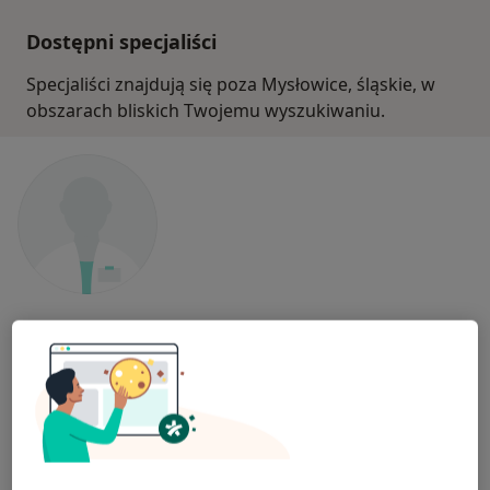
Dostępni specjaliści
Specjaliści znajdują się poza Mysłowice, śląskie, w
obszarach bliskich Twojemu wyszukiwaniu.
dr n. med. Leszek Szymański
·
Więcej
Kardiolog
8 opinii
Żelazna 4, Katowice
•
Mapa
Centrum Medicover Żelazna
Konsultacja kardiologiczna
355 zł