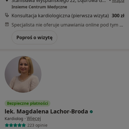
Stanisława Wyspiańskiego 22, Dąbrowa Górnicza
•
Mapa
Insieme Centrum Medyczne
Konsultacja kardiologiczna (pierwsza wizyta)
300 zł
Specjalista nie oferuje umawiania online pod tym adresem.
Poproś o wizytę
Bezpieczne płatności
lek. Magdalena Lachor-Broda
·
Więcej
Kardiolog
223 opinie