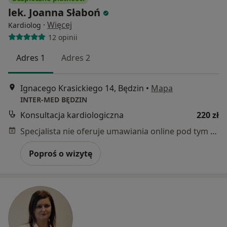
lek. Joanna Słaboń
·
Więcej
Kardiolog
12 opinii
Adres 1
Adres 2
Ignacego Krasickiego 14, Będzin
•
Mapa
INTER-MED BĘDZIN
Konsultacja kardiologiczna
220 zł
Specjalista nie oferuje umawiania online pod tym adresem.
Poproś o wizytę