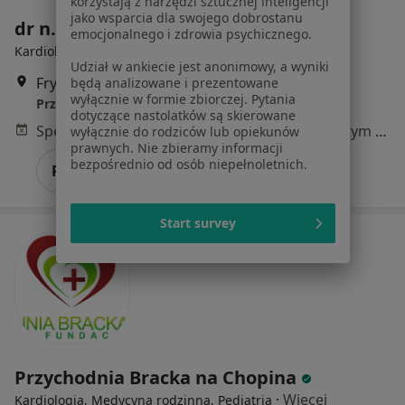
korzystają z narzędzi sztucznej inteligencji
jako wsparcia dla swojego dobrostanu
dr n. med. Karolina Gierszewska
emocjonalnego i zdrowia psychicznego.
Kardiolog, Internista
Udział w ankiecie jest anonimowy, a wyniki
Fryderyka Chopina 54, Mysłowice
•
Mapa
będą analizowane i prezentowane
wyłącznie w formie zbiorczej. Pytania
Przychodnia Unia Bracka
dotyczące nastolatków są skierowane
Specjalista nie oferuje umawiania online pod tym adresem.
wyłącznie do rodziców lub opiekunów
prawnych. Nie zbieramy informacji
bezpośrednio od osób niepełnoletnich.
Poproś o wizytę
Start survey
Przychodnia Bracka na Chopina
·
Więcej
Kardiologia, Medycyna rodzinna, Pediatria