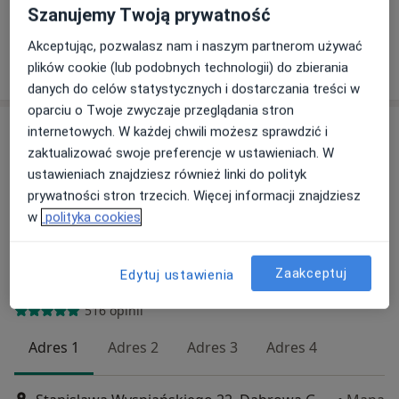
Szanujemy Twoją prywatność
Specjalista nie oferuje umawiania online pod tym adresem.
Akceptując, pozwalasz nam i naszym partnerom używać
Poproś o wizytę
plików cookie (lub podobnych technologii) do zbierania
danych do celów statystycznych i dostarczania treści w
oparciu o Twoje zwyczaje przeglądania stron
internetowych. W każdej chwili możesz sprawdzić i
zaktualizować swoje preferencje w ustawieniach. W
ustawieniach znajdziesz również linki do polityk
prywatności stron trzecich. Więcej informacji znajdziesz
w
polityka cookies
dr n. med. Błażej Trela
Zaakceptuj
Edytuj ustawienia
·
Więcej
Kardiolog
516 opinii
Adres 1
Adres 2
Adres 3
Adres 4