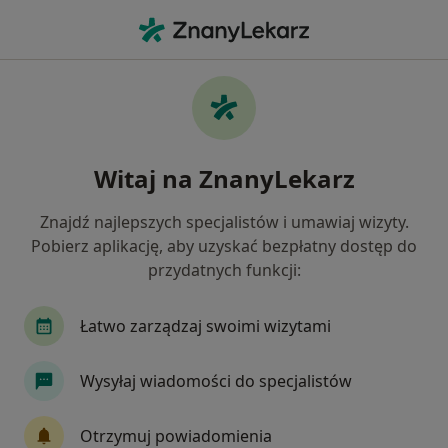
Me
Badania Diagnostyczne • Kraków, małopolskie
Filtry
• 1
Ubezpieczenie
Map
Badania diagnostyczne specjaliści w
Witaj na ZnanyLekarz
Krakowie
Jak działają wyniki wyszukiwania
Znajdź najlepszych specjalistów i umawiaj wizyty.
Pobierz aplikację, aby uzyskać bezpłatny dostęp do
przydatnych funkcji:
Jakiego specjalisty szukasz?
Stomatolog
Fizjoterapeuta
Psycholog
Łatwo zarządzaj swoimi wizytami
Wysyłaj wiadomości do specjalistów
Otrzymuj powiadomienia