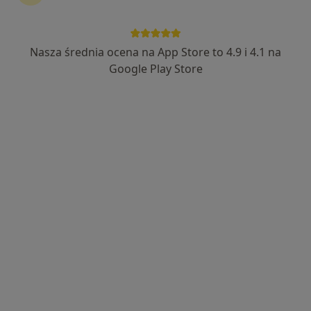
Nasza średnia ocena na App Store to 4.9 i 4.1 na
Google Play Store
Bezpieczne płatności
mgr Agnieszka Sitarz
·
Więcej
Psycholog
13 opinii
Gabinet psychologiczno-psychoterapeutyczny
Terapia młodzieży i dorosłych (w tym rodziców)
Badanie w gabinecie/online dzieci/młodzież/dorośli
Popularny specjalista: pacjenci chętnie płacą
online
ul. Przy Rondzie 55/2, Kraków
•
Mapa
Sinapsis - gabinet stacjonarny
Badania diagnostyczne
200 zł