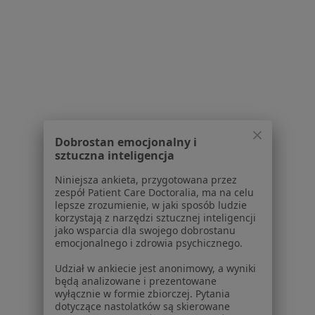
Powiązane wyszukiwania
Usługi w Krakowie
Konsultacja stomatologiczna w Krakowie
Konsultacja protetyczna w Krakowie
Leczenie próchnicy w Krakowie
Wypełnienie kompozytowe w Krakowie
Dobrostan emocjonalny i
sztuczna inteligencja
Badania stomatologiczne w Krakowie
Niniejsza ankieta, przygotowana przez
Więcej (15)
zespół Patient Care Doctoralia, ma na celu
lepsze zrozumienie, w jaki sposób ludzie
Więcej w kategorii: Usługi w Krakowie
korzystają z narzędzi sztucznej inteligencji
jako wsparcia dla swojego dobrostanu
Popularne specjalizacje
emocjonalnego i zdrowia psychicznego.
Psycholodzy w Krakowie
Udział w ankiecie jest anonimowy, a wyniki
Stomatolodzy w Krakowie
będą analizowane i prezentowane
wyłącznie w formie zbiorczej. Pytania
Interniści w Krakowie
dotyczące nastolatków są skierowane