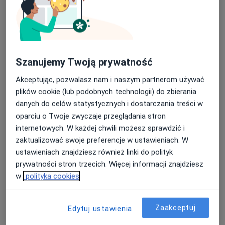
Badania diagnostyczne
Brak ceny
Specjalista nie oferuje umawiania online pod tym adresem.
Poproś o wizytę
Szanujemy Twoją prywatność
Akceptując, pozwalasz nam i naszym partnerom używać
plików cookie (lub podobnych technologii) do zbierania
danych do celów statystycznych i dostarczania treści w
oparciu o Twoje zwyczaje przeglądania stron
internetowych. W każdej chwili możesz sprawdzić i
zaktualizować swoje preferencje w ustawieniach. W
ustawieniach znajdziesz również linki do polityk
lek. dent. Maciej Smółka
prywatności stron trzecich. Więcej informacji znajdziesz
·
Więcej
Stomatolog
w
polityka cookies
373 opinie
Basztowa 23/4. . . ., Kraków
•
Mapa
Zaakceptuj
Edytuj ustawienia
Dent Kraków – Stomatologia, Implantologia i Ortodoncja