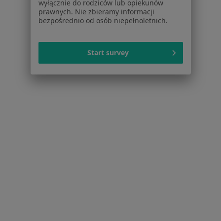
wyłącznie do rodziców lub opiekunów
Psychoterapeuci w Krakowie
prawnych. Nie zbieramy informacji
bezpośrednio od osób niepełnoletnich.
Fizjoterapeuci w Krakowie
Więcej (15)
Start survey
Więcej w kategorii: Popularne specjalizacje
Strona Główna
Usługi I Zabiegi
Badania Diagnostyczne
Kraków
Zmień miasto
Zmień miasto
Serwis
Regulamin
Polityka prywatności pacjentów
Polityka prywatności profesjonalistów