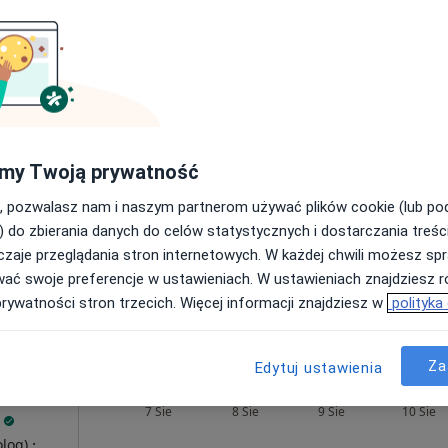
300 zł
Dziś
Jutro
Ndz,
Pon,
7 Sie
8 Sie
9 Sie
10 Sie
ek
my Twoją prywatność
Umawianie online nie jest dostępne
Poproś o wizytę
, pozwalasz nam i naszym partnerom używać plików cookie (lub p
e 25a, Kraków
•
Mapa
) do zbierania danych do celów statystycznych i dostarczania treśc
zaje przeglądania stron internetowych. W każdej chwili możesz spr
wać swoje preferencje w ustawieniach. W ustawieniach znajdziesz ró
prywatności stron trzecich. Więcej informacji znajdziesz w
polityka
300 zł
Za
Edytuj ustawienia
Dziś
Jutro
Ndz,
Pon,
7 Sie
8 Sie
9 Sie
10 Sie
·
olog)