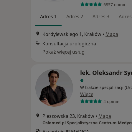
6857 opinii
Adres 1
Adres 2
Adres 3
Adres
Kordylewskiego 1, Kraków
•
Mapa
Konsultacja urologiczna
Pokaż więcej usług
lek. Oleksandr S
W trakcie specjalizacji (Ur
Więcej
4 opinie
Pleszowska 23, Kraków
•
Mapa
Akceptuje JP MEDICA