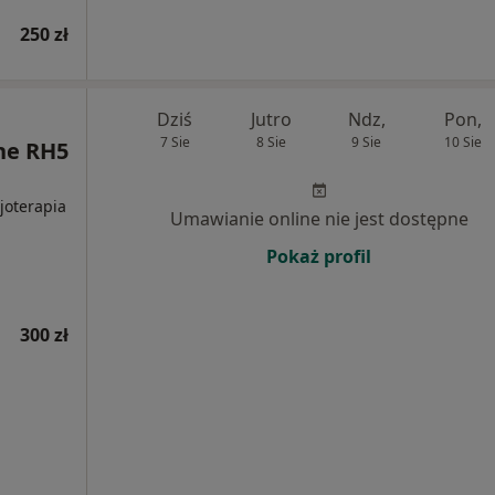
250 zł
Dziś
Jutro
Ndz,
Pon,
7 Sie
8 Sie
9 Sie
10 Sie
ne RH5
zjoterapia
Umawianie online nie jest dostępne
Pokaż profil
300 zł