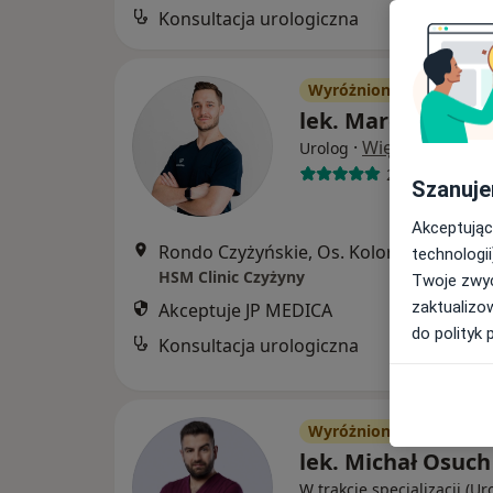
Konsultacja urologiczna
Wyróżniony
lek. Marcin Wróż
·
Więcej
Urolog
243 opinie
Szanuje
Akceptując
Rondo Czyżyńskie, Os. Kolorow
technologii
HSM Clinic Czyżyny
Twoje zwyc
zaktualizo
Akceptuje JP MEDICA
do polityk 
Konsultacja urologiczna
Wyróżniony
lek. Michał Osuch
W trakcie specjalizacji (Ur