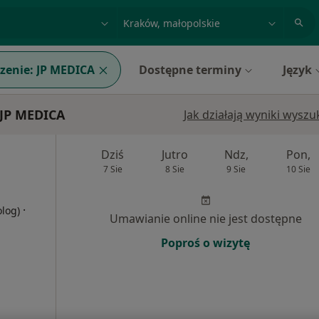
acja, badanie lub nazwisko
miasto lub dzielnica
zenie:
JP MEDICA
Dostępne terminy
Język
 JP MEDICA
Jak działają wyniki wysz
Dziś
Jutro
Ndz,
Pon,
7 Sie
8 Sie
9 Sie
10 Sie
·
olog)
Umawianie online nie jest dostępne
Poproś o wizytę