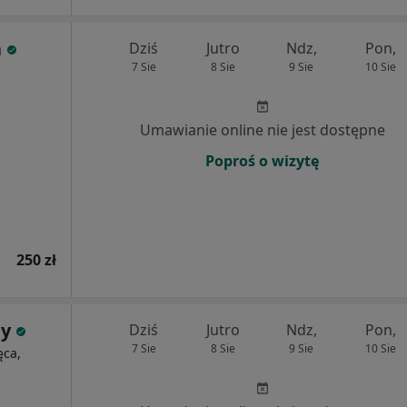
a
Dziś
Jutro
Ndz,
Pon,
7 Sie
8 Sie
9 Sie
10 Sie
Umawianie online nie jest dostępne
Poproś o wizytę
250 zł
ny
Dziś
Jutro
Ndz,
Pon,
7 Sie
8 Sie
9 Sie
10 Sie
ęca,