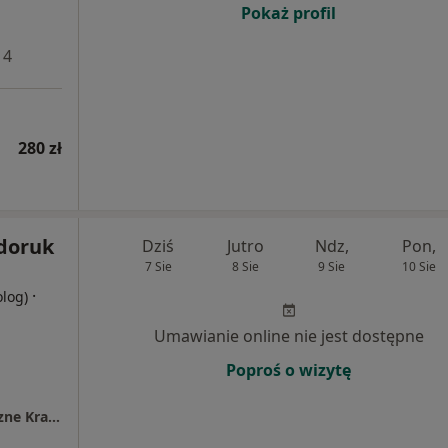
Pokaż profil
 4
280 zł
ydoruk
Dziś
Jutro
Ndz,
Pon,
7 Sie
8 Sie
9 Sie
10 Sie
·
olog)
Umawianie online nie jest dostępne
Poproś o wizytę
Oslomed.pl Specjalistyczne Centrum Medyczne Kraków (ul. Pleszowska 23)