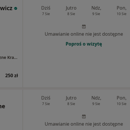
ewicz
Dziś
Jutro
Ndz,
Pon,
7 Sie
8 Sie
9 Sie
10 Sie
Umawianie online nie jest dostępne
Poproś o wizytę
Oslomed.pl Specjalistyczne Centrum Medyczne Kraków (ul. Pleszowska 23)
250 zł
Dziś
Jutro
Ndz,
Pon,
7 Sie
8 Sie
9 Sie
10 Sie
ne
Umawianie online nie jest dostępne