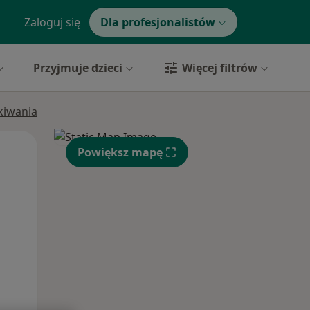
Zaloguj się
Dla profesjonalistów
Przyjmuje dzieci
Więcej filtrów
ukiwania
Wt,
Śr,
Czw,
Powiększ mapę
11 Sie
12 Sie
13 Sie