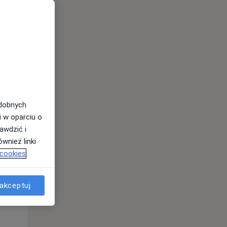
Wt,
Śr,
Czw,
11 Sie
12 Sie
13 Sie
odobnych
i w oparciu o
awdzić i
wnież linki
 cookies
akceptuj
Wt,
Śr,
Czw,
11 Sie
12 Sie
13 Sie