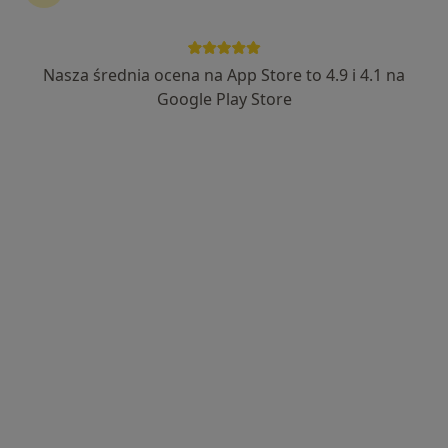
·
Więcej
Stomatologia, Interna, Medycyna rodzinna
119 opinii
Nasza średnia ocena na App Store to 4.9 i 4.1 na
ul. Sokolska 29, Katowice
•
Mapa
Google Play Store
Konsultacja protetyczna
Brak dostępnych specjalistów z wolnymi terminami w tym centrum medycznym.
Pokaż profil
lek. dent. Maciej Studziński