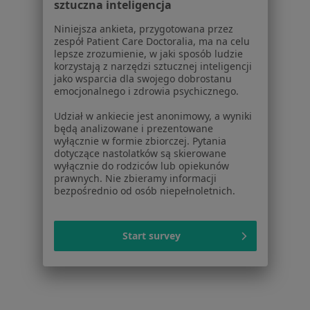
sztuczna inteligencja
Praca
Rekrutujemy!
Partnerzy
Niniejsza ankieta, przygotowana przez
Centrum prasowe
zespół Patient Care Doctoralia, ma na celu
lepsze zrozumienie, w jaki sposób ludzie
Kontakt
korzystają z narzędzi sztucznej inteligencji
jako wsparcia dla swojego dobrostanu
Dla pacjentów
emocjonalnego i zdrowia psychicznego.
Lekarze
Udział w ankiecie jest anonimowy, a wyniki
Placówki medyczne
będą analizowane i prezentowane
Pytania i odpowiedzi
wyłącznie w formie zbiorczej. Pytania
dotyczące nastolatków są skierowane
Usługi i zabiegi
wyłącznie do rodziców lub opiekunów
Choroby
prawnych. Nie zbieramy informacji
Pomoc
bezpośrednio od osób niepełnoletnich.
Aplikacje mobilne
Blog dla pacjentów
Start survey
Dla profesjonalistów
Cennik
Dla lekarzy