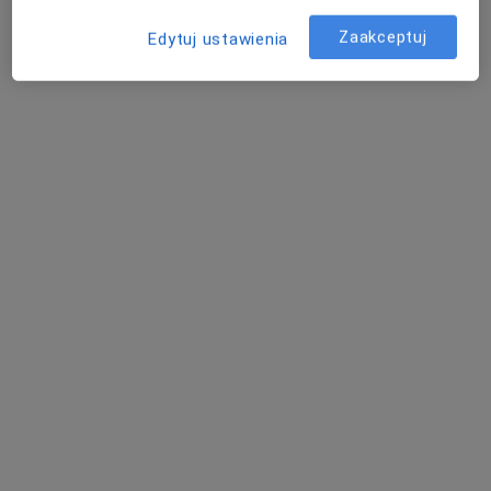
Ewa Kamyk-Krzykawska
Stomatolog
Zaakceptuj
Edytuj ustawienia
Plac S. Żeromskiego 1, Bytom
•
Mapa
AVIMED - Grupa AVIMED
Akceptuje LUX MED
Chirurgia stomatologiczna
Brak ceny
Specjalista nie oferuje umawiania online pod tym adresem.
Poproś o wizytę