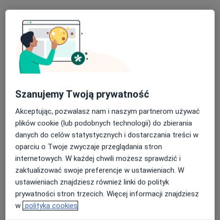
Stomatolog, Chirurg stomatologiczny
10 opinii
Gliwicka 159, Katowice
•
Mapa
AVIMED - Grupa AVIMED
Akceptuje LUX MED
Chirurgia stomatologiczna
Brak ceny
Specjalista nie oferuje umawiania online pod tym adresem.
Szanujemy Twoją prywatność
Poproś o wizytę
Akceptując, pozwalasz nam i naszym partnerom używać
plików cookie (lub podobnych technologii) do zbierania
danych do celów statystycznych i dostarczania treści w
oparciu o Twoje zwyczaje przeglądania stron
internetowych. W każdej chwili możesz sprawdzić i
zaktualizować swoje preferencje w ustawieniach. W
ustawieniach znajdziesz również linki do polityk
prywatności stron trzecich. Więcej informacji znajdziesz
w
polityka cookies