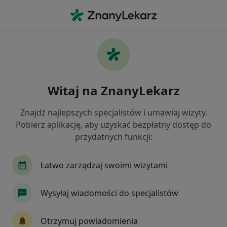
Me
Stomatolog • Dąbrowa Górnicza, śląskie
Filtry
Ubezpieczenie:
LUX MED
20 polecanych stomatologów w Dąbrowie
Witaj na ZnanyLekarz
Górniczej z LUX MED
Jak działają wyniki wyszukiwania
Znajdź najlepszych specjalistów i umawiaj wizyty.
Pobierz aplikację, aby uzyskać bezpłatny dostęp do
przydatnych funkcji:
Łatwo zarządzaj swoimi wizytami
Wysyłaj wiadomości do specjalistów
Centrum Medyczne Grupa LUX MED –
Otrzymuj powiadomienia
Katowice, ul. Sokolska 29