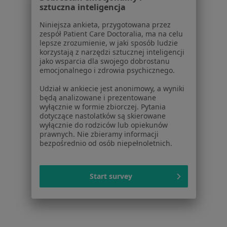
sztuczna inteligencja
Blog dla pacjentów
Niniejsza ankieta, przygotowana przez
Dla profesjonalistów
zespół Patient Care Doctoralia, ma na celu
lepsze zrozumienie, w jaki sposób ludzie
Cennik
korzystają z narzędzi sztucznej inteligencji
Dla lekarzy
jako wsparcia dla swojego dobrostanu
emocjonalnego i zdrowia psychicznego.
Dla placówek medycznych
Noa Notes
nowość
Udział w ankiecie jest anonimowy, a wyniki
Baza wiedzy
będą analizowane i prezentowane
wyłącznie w formie zbiorczej. Pytania
Centrum Pomocy dla Specjalisty
dotyczące nastolatków są skierowane
wyłącznie do rodziców lub opiekunów
Kontakt
ZnanyLekarz - Strona główna
prawnych. Nie zbieramy informacji
bezpośrednio od osób niepełnoletnich.
ZnanyLekarz Sp. z o.o.
ul. Kolejowa 5/7
Start survey
01-217 Warszawa, Polska
NIP: ⁠7010224868
KRS: ⁠0000347997
REGON: ⁠142276657