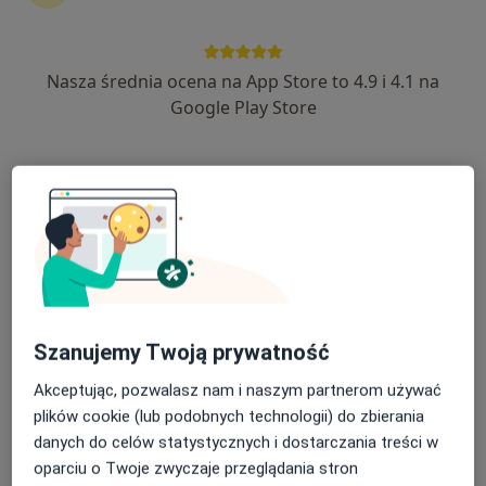
INTER-MED BĘDZIN
·
Więcej
Diabetologia, Interna, Chirurgia
2299 opinii
Nasza średnia ocena na App Store to 4.9 i 4.1 na
Ignacego Krasickiego 14, Będzin
•
Mapa
Google Play Store
Konsultacja diabetologiczna
250 zł
Pokaż więcej usług
dr n. med. Agnieszka
lek. Joanna Hanzel
Kędzia
diabetolog
diabetolog
Brak dostępnych specjalistów z wolnymi terminami w tym centrum medycznym.
Szanujemy Twoją prywatność
Pokaż profil
Akceptując, pozwalasz nam i naszym partnerom używać
plików cookie (lub podobnych technologii) do zbierania
danych do celów statystycznych i dostarczania treści w
oparciu o Twoje zwyczaje przeglądania stron