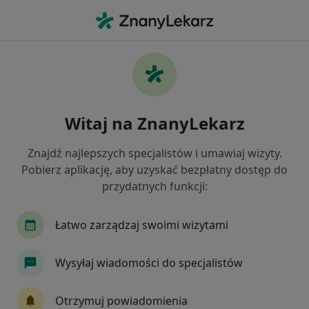
Me
Diabetolog • Dąbrowa Górnicza, śląskie
Filtry
Ubezpieczenie:
LUX MED
20 polecanych diabetologów w Dąbrowie
Witaj na ZnanyLekarz
Górniczej z LUX MED
Jak działają wyniki wyszukiwania
Znajdź najlepszych specjalistów i umawiaj wizyty.
Pobierz aplikację, aby uzyskać bezpłatny dostęp do
przydatnych funkcji:
Łatwo zarządzaj swoimi wizytami
Wysyłaj wiadomości do specjalistów
Bezpieczne płatności
Otrzymuj powiadomienia