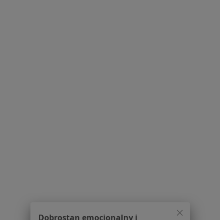
Polityka prywatności dla profesjonalistów, których
dane pozyskaliśmy samodzielnie
Polityka cookies
Jak działają wyniki wyszukiwania
Dostępność
O nas
Praca
Rekrutujemy!
Partnerzy
Centrum prasowe
Kontakt
Dla pacjentów
Lekarze
Placówki medyczne
Pytania i odpowiedzi
Usługi i zabiegi
Choroby
Pomoc
Aplikacje mobilne
Dobrostan emocjonalny i