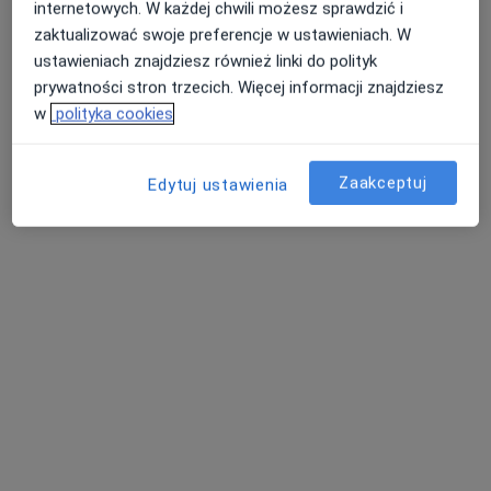
internetowych. W każdej chwili możesz sprawdzić i
zaktualizować swoje preferencje w ustawieniach. W
ustawieniach znajdziesz również linki do polityk
prywatności stron trzecich. Więcej informacji znajdziesz
w
polityka cookies
Poliklinika Dąbrowska Prinn Sp. z o.o.
·
Więcej
Diabetologia, Chirurgia, Interna
Zaakceptuj
Edytuj ustawienia
617 opinii
Al. Józefa Piłsudskiego 92, Dąbrowa Górnicza
•
Mapa
Konsultacja diabetologiczna
150 zł
Brak dostępnych specjalistów z wolnymi terminami w tym centrum medycznym.
Pokaż profil