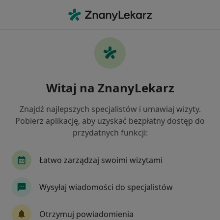
Me
Neurolog • Dąbrowa Górnicza, śląskie
Filtry
Ubezpieczenie:
LUX MED
20 polecanych neurologów w Dąbrowie
Witaj na ZnanyLekarz
Górniczej z LUX MED
Jak działają wyniki wyszukiwania
Znajdź najlepszych specjalistów i umawiaj wizyty.
Pobierz aplikację, aby uzyskać bezpłatny dostęp do
przydatnych funkcji:
Łatwo zarządzaj swoimi wizytami
Wysyłaj wiadomości do specjalistów
Bezpieczne płatności
Otrzymuj powiadomienia