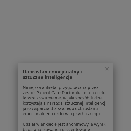
Regulamin
Polityka prywatności pacjentów
Polityka prywatności profesjonalistów
Polityka prywatności dla profesjonalistów, których
dane pozyskaliśmy samodzielnie
Polityka cookies
Jak działają wyniki wyszukiwania
Dostępność
O nas
Praca
Rekrutujemy!
Dobrostan emocjonalny i
Partnerzy
sztuczna inteligencja
Centrum prasowe
Niniejsza ankieta, przygotowana przez
Kontakt
zespół Patient Care Doctoralia, ma na celu
lepsze zrozumienie, w jaki sposób ludzie
Dla pacjentów
korzystają z narzędzi sztucznej inteligencji
jako wsparcia dla swojego dobrostanu
Lekarze
emocjonalnego i zdrowia psychicznego.
Placówki medyczne
Udział w ankiecie jest anonimowy, a wyniki
Pytania i odpowiedzi
będą analizowane i prezentowane