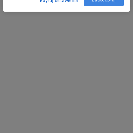
Edytuj ustawienia
Specjalista nie oferuje umawiania online pod tym adresem.
Poproś o wizytę
Bezpieczne płatności
Centrum Medyczne Medici
·
Więcej
Neurologia, Dermatologia, Okulistyka
689 opinii
Sienkiewicza 43, Radzionków
•
Mapa
Konsultacja neurologiczna
220 zł