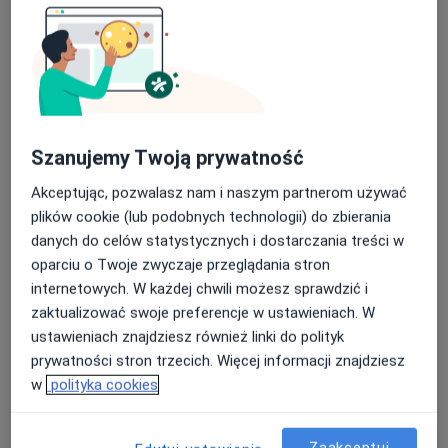
Specjaliści znajdują się poza Dąbrowa Górnicza,
śląskie, w obszarach bliskich Twojemu
wyszukiwaniu.
Szanujemy Twoją prywatność
Akceptując, pozwalasz nam i naszym partnerom używać
plików cookie (lub podobnych technologii) do zbierania
danych do celów statystycznych i dostarczania treści w
oparciu o Twoje zwyczaje przeglądania stron
lek. Paulina Jamer-Bekus
internetowych. W każdej chwili możesz sprawdzić i
·
Więcej
Neurolog
zaktualizować swoje preferencje w ustawieniach. W
18 opinii
ustawieniach znajdziesz również linki do polityk
Adama Mickiewicza 3/1, Piekary Śląskie
•
Mapa
prywatności stron trzecich. Więcej informacji znajdziesz
Centrum Medyczne Medilux24
w
polityka cookies
Akceptuje LUX MED
Konsultacja neurologiczna
od 250 zł
Zaakceptuj