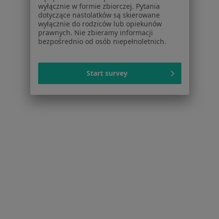
Usługi i zabiegi
wyłącznie w formie zbiorczej. Pytania
Choroby
dotyczące nastolatków są skierowane
wyłącznie do rodziców lub opiekunów
Pomoc
prawnych. Nie zbieramy informacji
Aplikacje mobilne
bezpośrednio od osób niepełnoletnich.
Blog dla pacjentów
Dla profesjonalistów
Start survey
Cennik
Dla lekarzy
Dla placówek medycznych
Noa Notes
nowość
Baza wiedzy
Centrum Pomocy dla Specjalisty
Kontakt
ZnanyLekarz - Strona główna
ZnanyLekarz Sp. z o.o.
ul. Kolejowa 5/7
01-217 Warszawa, Polska