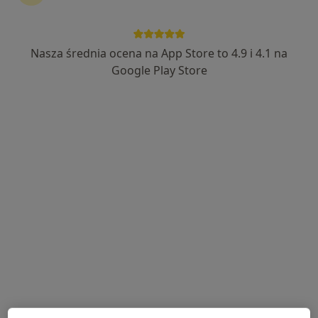
INTER-MED BĘDZIN
·
Więcej
Neurologia, Interna, Chirurgia
2304 opinie
Nasza średnia ocena na App Store to 4.9 i 4.1 na
Ignacego Krasickiego 14, Będzin
•
Mapa
Google Play Store
Konsultacja neurologiczna
od 250 zł
Pokaż więcej usług
lek. Aleksander
lek. Ewa Szmal-
Granicki
Przybyła
neurochirurg
neurolog
Brak dostępnych specjalistów z wolnymi terminami w tym centrum medycznym.
Pokaż profil
Dostępni specjaliści