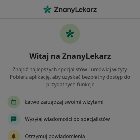
Me
Nadwrażliwość Zębów • Dąbrowa Górnicza, śląskie
Filtry
• 1
Ubezpieczenie
Map
Nadwrażliwość zębów specjaliści w
Witaj na ZnanyLekarz
Dąbrowie Górniczej
Jak działają wyniki wyszukiwania
Znajdź najlepszych specjalistów i umawiaj wizyty.
Pobierz aplikację, aby uzyskać bezpłatny dostęp do
przydatnych funkcji:
Jakiego specjalisty szukasz?
Stomatolog
Stomatolog dziecięcy
Protet
Łatwo zarządzaj swoimi wizytami
Wysyłaj wiadomości do specjalistów
Otrzymuj powiadomienia