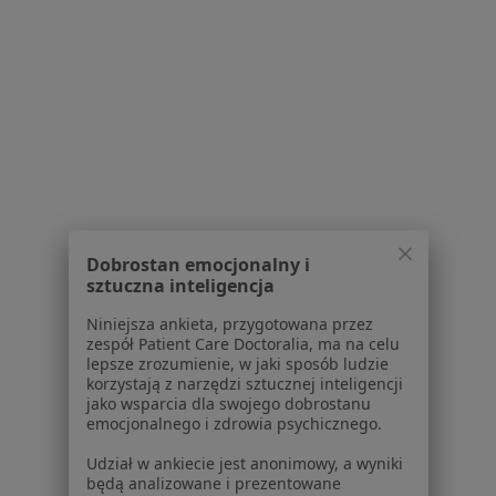
1
2
Powiązane wyszukiwania
W pobliżu Dąbrowy Górniczej
Nadwrażliwość zębów w Katowicach
Nadwrażliwość zębów w Gliwicach
Nadwrażliwość zębów w Sosnowcu
Dobrostan emocjonalny i
sztuczna inteligencja
Nadwrażliwość zębów w Tychach
Niniejsza ankieta, przygotowana przez
Nadwrażliwość zębów w Rudzie Śląskiej
zespół Patient Care Doctoralia, ma na celu
lepsze zrozumienie, w jaki sposób ludzie
Więcej (14)
korzystają z narzędzi sztucznej inteligencji
Więcej w kategorii: W pobliżu Dąbrowy Górnic
jako wsparcia dla swojego dobrostanu
emocjonalnego i zdrowia psychicznego.
Schorzenia w Dąbrowie Górniczej
Udział w ankiecie jest anonimowy, a wyniki
Ból zęba w Dąbrowie Górniczej
będą analizowane i prezentowane