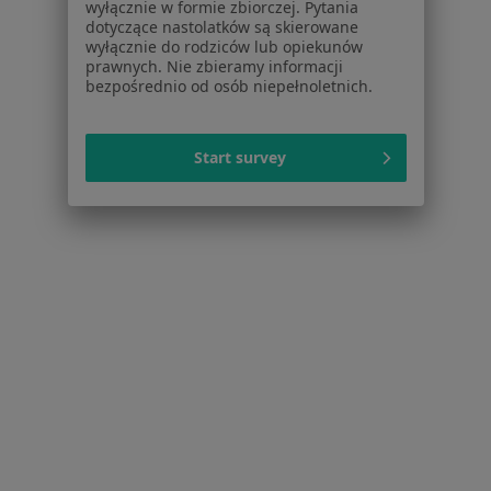
wyłącznie w formie zbiorczej. Pytania
Braki zębowe w Dąbrowie Górniczej
dotyczące nastolatków są skierowane
wyłącznie do rodziców lub opiekunów
Próchnica w Dąbrowie Górniczej
prawnych. Nie zbieramy informacji
bezpośrednio od osób niepełnoletnich.
Choroby miazgi w Dąbrowie Górniczej
Choroby przyzębia w Dąbrowie Górniczej
Start survey
Więcej (15)
Więcej w kategorii: Schorzenia w Dąbrowie Gó
Nadwrażliwość Zębów Specjaliści W Dąbrowie Górniczej
Serwis
Regulamin