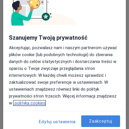
lek. dent. Andrzej Dudek
·
Więcej
Stomatolog, Protetyk stomatologiczny
Szanujemy Twoją prywatność
59 opinii
Akceptując, pozwalasz nam i naszym partnerom używać
Adres
Online
plików cookie (lub podobnych technologii) do zbierania
danych do celów statystycznych i dostarczania treści w
Artura Grottgera 27, Sosnowiec
•
Mapa
oparciu o Twoje zwyczaje przeglądania stron
Focus Promedi Stomatologia - Prywatna Praktyka Andrzej Dudek
internetowych. W każdej chwili możesz sprawdzić i
Konsultacja protetyczna
350 zł
zaktualizować swoje preferencje w ustawieniach. W
ustawieniach znajdziesz również linki do polityk
Specjalista nie oferuje umawiania online pod tym adresem.
prywatności stron trzecich. Więcej informacji znajdziesz
w
polityka cookies
Poproś o wizytę
Zaakceptuj
Edytuj ustawienia