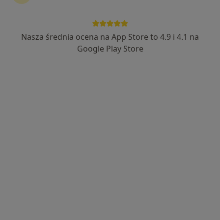
Nasza średnia ocena na App Store to 4.9 i 4.1 na
lek. dent. Betina Maria Kontny-Długaj
Google Play Store
·
Więcej
Stomatolog
18 opinii
Szpitalna 14, Dąbrowa Górnicza
•
Mapa
Elmadent
Konsultacja protetyczna
od 200 zł
Specjalista nie oferuje umawiania online pod tym adresem.
Poproś o wizytę